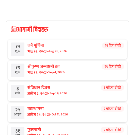
आगामी बिदाहरु
जनै पूर्णिमा
२२ दिन बाँकी
१२
-
भाद्र १२, २०८३
Aug 28, 2026
शुक्र
श्रीकृष्ण जन्माष्टमी व्रत
२९ दिन बाँकी
१९
-
भाद्र १९, २०८३
Sep 4, 2026
शुक्र
संविधान दिवस
१ महिना बाँकी
३
-
असोज ३, २०८३
Sep 19, 2026
शनि
घटस्थापना
२ महिना बाँकी
२५
-
असोज २५, २०८३
Oct 11, 2026
आइत
फूलपाती
२ महिना बाँकी
३१