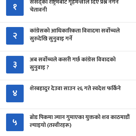
संसद्को रोष्ट्रमबाटै गृहमन्त्रीले दिए प्रश्न नगर्न
१
चेतावनी
कांग्रेसको आधिकारिकता विवादमा सर्वोच्चले
२
सुरुदेखि सुनुवाइ गर्ने
अब सर्वोच्चले कसरी गर्छ कांग्रेस विवादको
३
सुनुवाइ ?
शेरबहादुर देउवा साउन २६ गते स्वदेश फर्किने
४
ब्रोड पिकमा ज्यान गुमाएका युक्तको शव काठमाडौं
५
ल्याइयो (तस्वीरहरू)