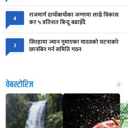
राजमार्ग दायाँबायाँका जग्गामा लाग्ने विकास
४
कर ५ प्रतिशत बिन्दु बढाइँदै
सिरहामा ज्यान गुमाएका यादवको घटनाबारे
३
छानबिन गर्न समिति गठन
वेबस्टोरिज