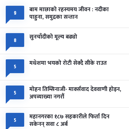
बाम माछाको रहस्यमय जीवन : नदीका
फागुपूर्णिमा
७ महिना बाँकी
८
९
पाहुना, समुद्रका सन्तान
-
चैत्र ८, २०८३
Mar 22, 2027
सोम
सुनचाँदीको मूल्य बढ्यो
८
मधेशमा भयको रोटी सेक्दै सीके राउत
५
मोहन तिम्सिनाजी- मार्क्सवाद देववाणी होइन,
५
अपव्याख्या नगरौं
महानगरका १८७ सहकारीले फिर्ता दिन
५
सकेनन् सवा ८ अर्ब