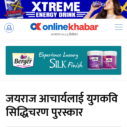
Skip
to
२१ साउन २०८३, बिहीबार
content
जयराज आचार्यलाई युगकवि
सिद्धिचरण पुरस्कार