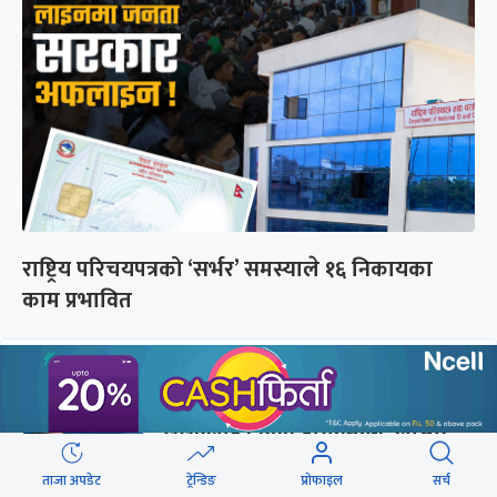
राष्ट्रिय परिचयपत्रको ‘सर्भर’ समस्याले १६ निकायका
काम प्रभावित
छुटाउनुभयो कि ?
संसद्लाई टेर्दैनन् प्रधानमन्त्री, लाचार
छन् सभामुख
ताजा अपडेट
ट्रेन्डिङ
प्रोफाइल
सर्च