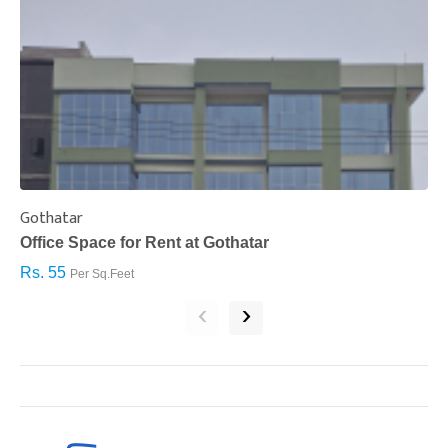
Gothatar
S
Office Space for Rent at Gothatar
H
Rs. 55
R
Per Sq.Feet
‹
›