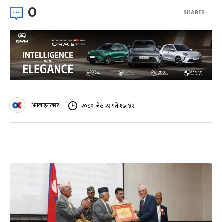
0
SHARES
अनलाइनखबर
२०८० जेठ २२ गते १७:४२