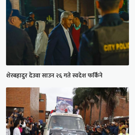
शेरबहादुर देउवा साउन २६ गते स्वदेश फर्किने