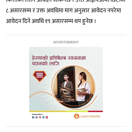
कित्ताका लागि आवेदन सकिनेछ । उक्त आईपिओमा छिटोमा
८ असारसम्म र उक्त अवधिमा माग अनुसार आवेदन नपरेमा
आवेदन दिने अवधि १९ असारसम्म थप हुनेछ ।