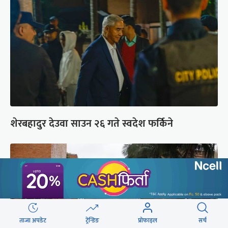
शेरबहादुर देउवा साउन २६ गते स्वदेश फर्किने
ताजा अपडेट
ट्रेन्डिङ
प्रोफाइल
सर्च