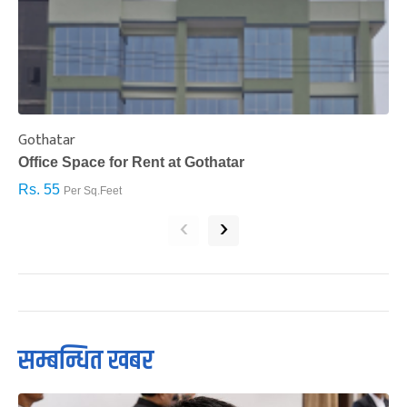
Gothatar
S
Office Space for Rent at Gothatar
H
Rs. 55
R
Per Sq.Feet
‹
›
सम्बन्धित खबर