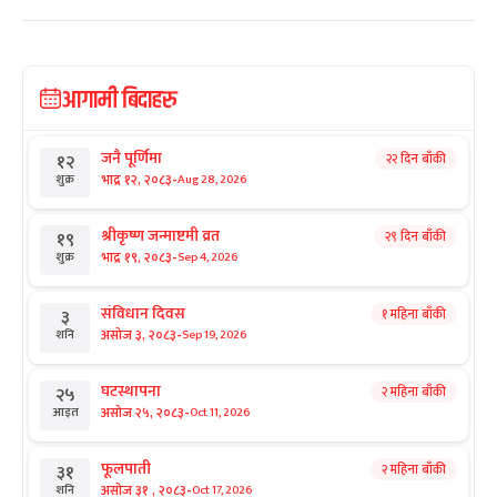
आगामी बिदाहरु
जनै पूर्णिमा
२२ दिन बाँकी
१२
-
भाद्र १२, २०८३
Aug 28, 2026
शुक्र
श्रीकृष्ण जन्माष्टमी व्रत
२९ दिन बाँकी
१९
-
भाद्र १९, २०८३
Sep 4, 2026
शुक्र
संविधान दिवस
१ महिना बाँकी
३
-
असोज ३, २०८३
Sep 19, 2026
शनि
घटस्थापना
२ महिना बाँकी
२५
-
असोज २५, २०८३
Oct 11, 2026
आइत
फूलपाती
२ महिना बाँकी
३१
-
असोज ३१ , २०८३
Oct 17, 2026
शनि