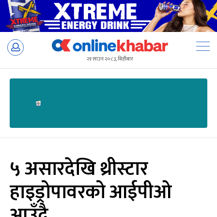
Skip
to
२१ साउन २०८३, बिहीबार
content
५ असारदेखि थ्रीस्टार
हाइड्रोपावरको आईपीओ
आउँदै