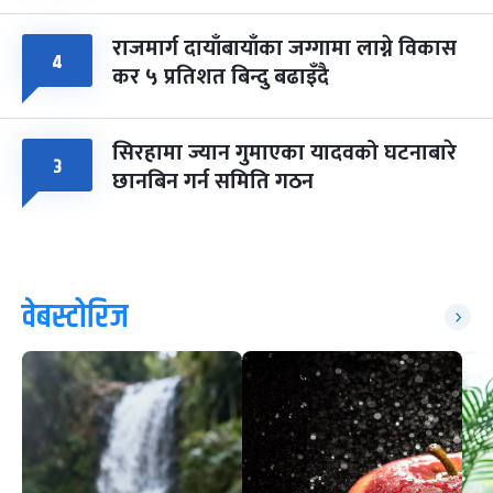
राजमार्ग दायाँबायाँका जग्गामा लाग्ने विकास
४
कर ५ प्रतिशत बिन्दु बढाइँदै
सिरहामा ज्यान गुमाएका यादवको घटनाबारे
३
छानबिन गर्न समिति गठन
वेबस्टोरिज