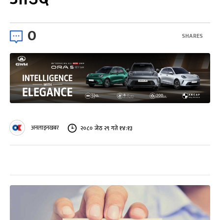
0
SHARES
अनलाइनखबर
२०८० जेठ २९ गते १४:१३