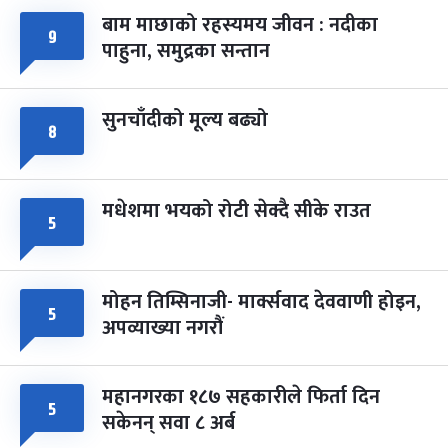
बाम माछाको रहस्यमय जीवन : नदीका
फागुपूर्णिमा
७ महिना बाँकी
८
९
पाहुना, समुद्रका सन्तान
-
चैत्र ८, २०८३
Mar 22, 2027
सोम
सुनचाँदीको मूल्य बढ्यो
८
मधेशमा भयको रोटी सेक्दै सीके राउत
५
मोहन तिम्सिनाजी- मार्क्सवाद देववाणी होइन,
५
अपव्याख्या नगरौं
महानगरका १८७ सहकारीले फिर्ता दिन
५
सकेनन् सवा ८ अर्ब