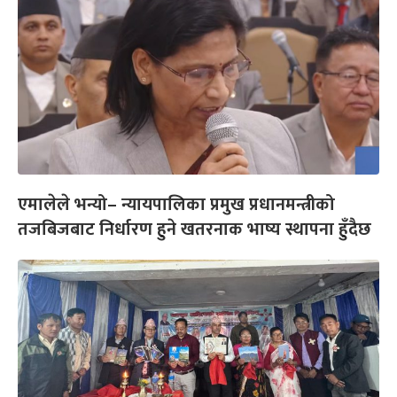
एमालेले भन्यो– न्यायपालिका प्रमुख प्रधानमन्त्रीको
तजबिजबाट निर्धारण हुने खतरनाक भाष्य स्थापना हुँदैछ