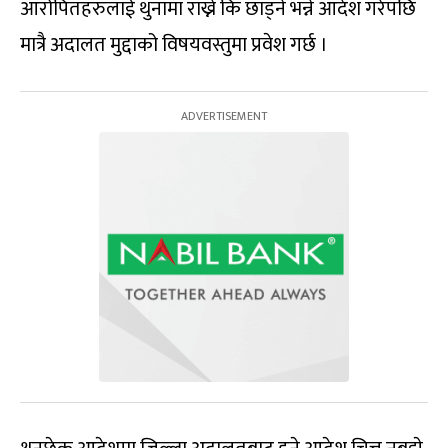
आरोपितहरुलाई थुनामा राख्ने कि छाड्ने भन्ने आदेश गरेपछि
मात्रै अदालत मुद्दाको विषयवस्तुमा प्रवेश गर्छ ।