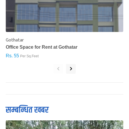
Gothatar
S
Office Space for Rent at Gothatar
H
Rs. 55
R
Per Sq.Feet
‹
›
सम्बन्धित खबर