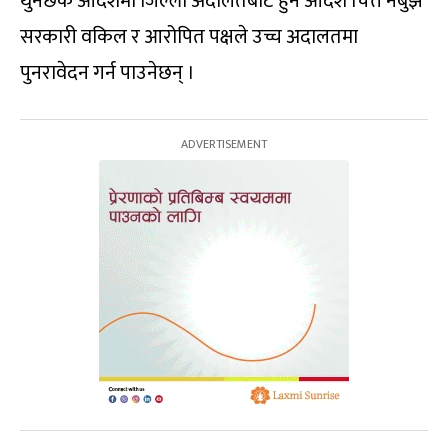
थुनछेक आदेशमा जिल्ला अदालतबाट हुने आदेश चित्त नबुझे
सरकारी वकिल र आरोपित पक्षले उच्च अदालतमा
पुनरावेदन गर्न पाउनेछन् ।