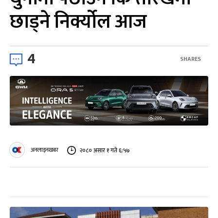
छाड्ने निर्क्योल आज
4
SHARES
अनलाइनखबर
२०८० असार १ गते ६:५७