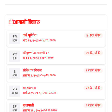
आगामी बिदाहरु
जनै पूर्णिमा
२० दिन बाँकी
१२
-
भाद्र १२, २०८३
Aug 28, 2026
शुक्र
श्रीकृष्ण जन्माष्टमी व्रत
२७ दिन बाँकी
१९
-
भाद्र १९, २०८३
Sep 4, 2026
शुक्र
संविधान दिवस
१ महिना बाँकी
३
-
असोज ३, २०८३
Sep 19, 2026
शनि
घटस्थापना
२ महिना बाँकी
२५
-
असोज २५, २०८३
Oct 11, 2026
आइत
फूलपाती
२ महिना बाँकी
३१
-
असोज ३१ , २०८३
Oct 17, 2026
शनि