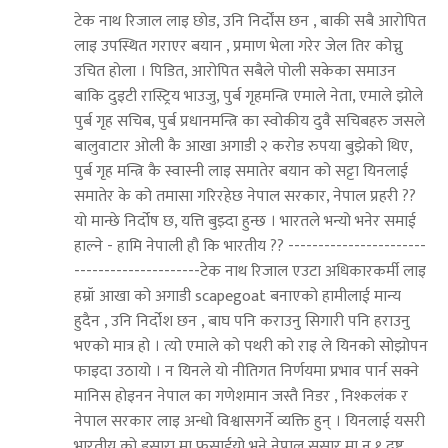
टेक नाथ रिजाल लाइ छोड, उनि निर्दोंस छन , बाकी सबै आरोपित
लाइ उपस्थित गराएर बयान , प्रमाण भेला गरेर जेल तिर कोच्नु
उचित होला । पिडित, आरोपित सबैले पोली सकेका समाउन
बाकि दुइटी रास्ट्रिय भाउजु, पुर्ब गृहमन्त्रि एमाले नेता, एमाले झोले
पुर्ब गृह सचिब, पुर्ब प्रधानमन्त्रि का स्वोकीय दुवै सचिबहरु जसले
बालुवाटार ओली कै आखा अगाडी २ करोड रुपया बुझेको थिए,
पुर्ब गृह मन्त्रि कै स्वास्नी लाइ समातेर बयान को सट्टा यिनलाई
समातेर के को तमासा गरिरहेछ नेपाल सरकार, नेपाल प्रहरी ??
यो मान्छे निर्दोष छ, यत्ति बुझ्दा हुन्छ । भारतले भन्यो भनेर समाई
हाल्ने - हामि नेपाली हौ कि भारतीय ?? -----------------------
---------------------टेक नाथ रिजाल एउटा अधिकारकर्मी लाइ
हम्रॉ आखा को अगाडी scapegoat बनाएको हामीलाई मान्य
हुदैन , उनि निर्दोश छन , बाघ पनि कराउनु सिगारी पनि हराउनु
भएको मात्र हो । त्यो एमाले को पथरी को राइ ले यिनको सोझोपन
फाइदा उठायो । न यिनले यो नीतिगत निर्णयमा प्रभाव पार्न सक्ने
मानिस होइनन नेपाल का गणेशमान जस्तै निडर , निश्कलंक र
नेपाल सरकार लाइ अन्धो विश्वासगर्ने व्यक्ति हुन् । यिनलाई यसरी
भारतीय को इसारा मा फसाईयो भने नेपाल ससार मा न १ दुष्ट ,