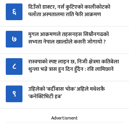
दिउँसो डाक्टर, नर्स कुटिएको कालीकोटको
६
पलाँता अस्पतालमा राति फेरि आक्रमण
मुगल आक्रमणले तहसनहस सिम्रौनगढको
७
सभ्यता नेपाल खाल्डोले कसरी जोगायो ?
रास्वपाको स्पष्ट लाइन छ, निजी क्षेत्रमा कतिबेला
८
थुन्ला भन्ने त्रास हुन दिन हुँदैन : रवि लामिछाने
उहिलेको ‘बर्दीबास चोक’ अहिले मधेशकै
९
‘कनेक्टिभिटी हब’
Advertisment