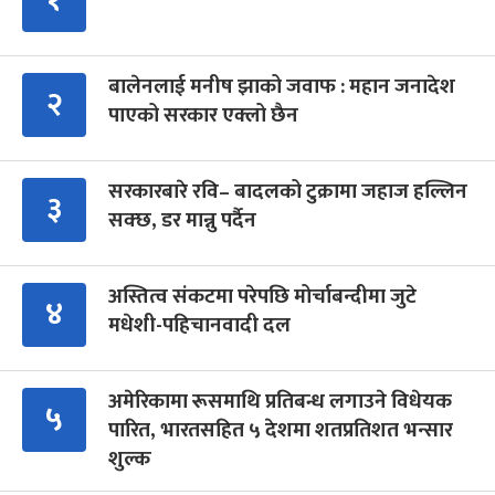
बालेनलाई मनीष झाको जवाफ : महान जनादेश
२
पाएको सरकार एक्लो छैन
सरकारबारे रवि– बादलको टुक्रामा जहाज हल्लिन
३
सक्छ, डर मान्नु पर्दैन
अस्तित्व संकटमा परेपछि मोर्चाबन्दीमा जुटे
४
मधेशी-पहिचानवादी दल
अमेरिकामा रूसमाथि प्रतिबन्ध लगाउने विधेयक
५
पारित, भारतसहित ५ देशमा शतप्रतिशत भन्सार
शुल्क