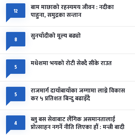
बाम माछाको रहस्यमय जीवन : नदीका
फागुपूर्णिमा
७ महिना बाँकी
८
१२
पाहुना, समुद्रका सन्तान
-
चैत्र ८, २०८३
Mar 22, 2027
सोम
सुनचाँदीको मूल्य बढ्यो
८
मधेशमा भयको रोटी सेक्दै सीके राउत
५
राजमार्ग दायाँबायाँका जग्गामा लाग्ने विकास
५
कर ५ प्रतिशत बिन्दु बढाइँदै
ब्लु बस सेवाबाट लैंगिक असमानतालाई
४
प्रोत्साहन नगर्ने नीति लिएका हौं : मन्त्री बादी