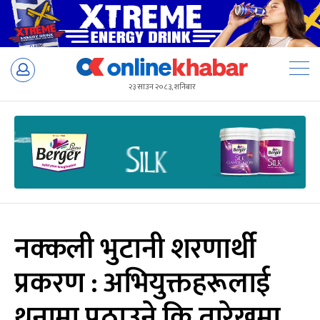
Skip
to
२३ साउन २०८३, शनिबार
content
नक्कली भुटानी शरणार्थी
प्रकरण : अभियुक्तहरूलाई
थुनामा पठाउने कि तारेखमा