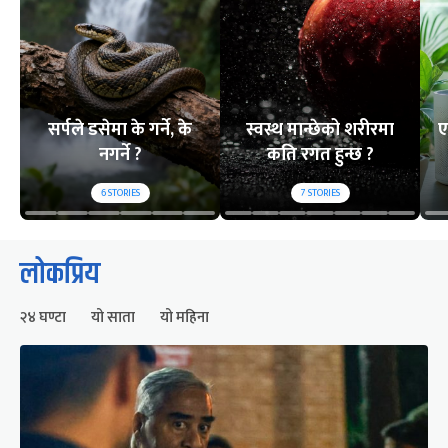
सर्पले डसेमा के गर्ने, के
स्वस्थ मान्छेको शरीरमा
ए
नगर्ने ?
कति रगत हुन्छ ?
6
STORIES
7
STORIES
लोकप्रिय
२४ घण्टा
यो साता
यो महिना