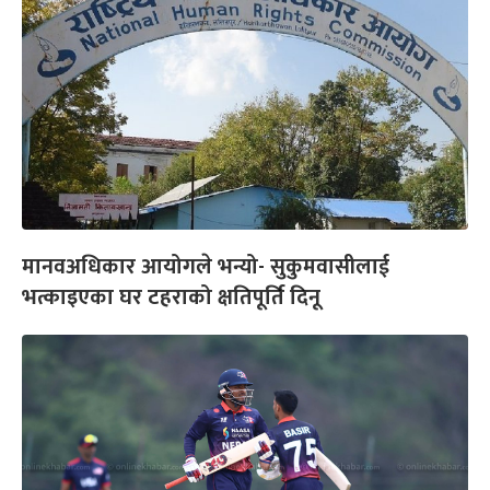
मानवअधिकार आयोगले भन्यो- सुकुमवासीलाई
भत्काइएका घर टहराको क्षतिपूर्ति दिनू