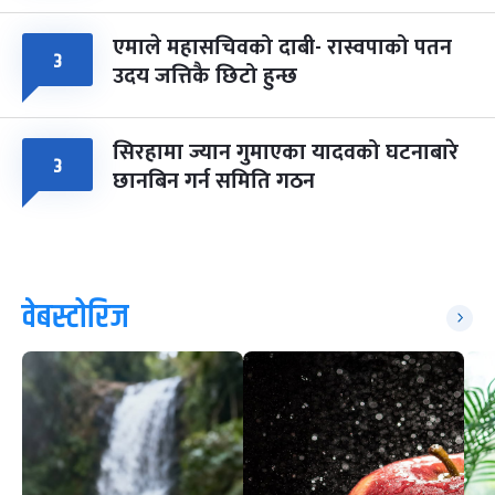
एमाले महासचिवको दाबी- रास्वपाको पतन
३
उदय जत्तिकै छिटो हुन्छ
सिरहामा ज्यान गुमाएका यादवको घटनाबारे
३
छानबिन गर्न समिति गठन
वेबस्टोरिज