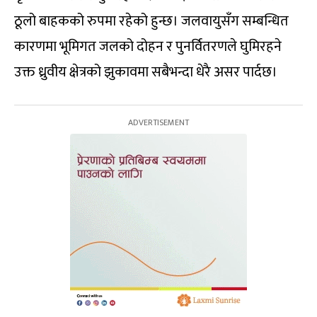
ठूलो बाहकको रुपमा रहेको हुन्छ। जलवायुसँग सम्बन्धित
कारणमा भूमिगत जलको दोहन र पुनर्वितरणले घुमिरहने
उक्त ध्रुवीय क्षेत्रको झुकावमा सबैभन्दा धेरै असर पार्दछ।