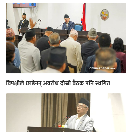
विपक्षीले छाडेनन् अवरोध दोस्रो बैठक पनि स्थगित