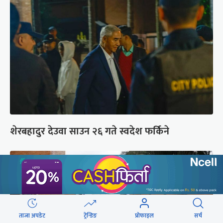
शेरबहादुर देउवा साउन २६ गते स्वदेश फर्किने
ताजा अपडेट
ट्रेन्डिङ
प्रोफाइल
सर्च