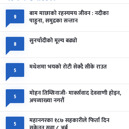
-
चैत्र ७, २०८३
Mar 21, 2027
आइत
बाम माछाको रहस्यमय जीवन : नदीका
फागुपूर्णिमा
९
७ महिना बाँकी
८
पाहुना, समुद्रका सन्तान
-
चैत्र ८, २०८३
Mar 22, 2027
सोम
सुनचाँदीको मूल्य बढ्यो
८
मधेशमा भयको रोटी सेक्दै सीके राउत
५
मोहन तिम्सिनाजी- मार्क्सवाद देववाणी होइन,
५
अपव्याख्या नगरौं
महानगरका १८७ सहकारीले फिर्ता दिन
५
सकेनन् सवा ८ अर्ब