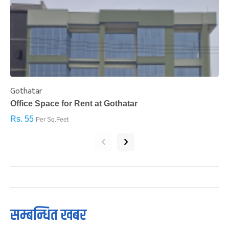
Gothatar
S
Office Space for Rent at Gothatar
H
Rs. 55
R
Per Sq.Feet
‹
›
सम्बन्धित खबर