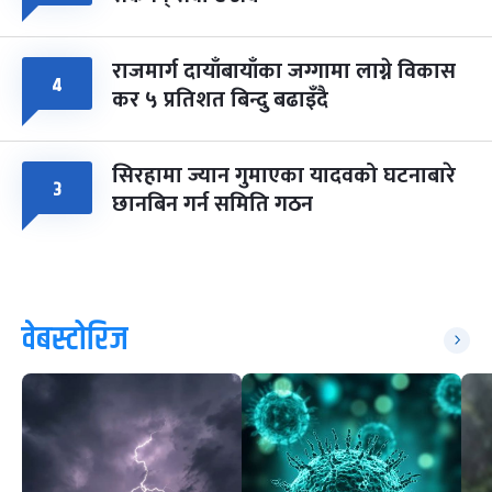
राजमार्ग दायाँबायाँका जग्गामा लाग्ने विकास
४
कर ५ प्रतिशत बिन्दु बढाइँदै
सिरहामा ज्यान गुमाएका यादवको घटनाबारे
३
छानबिन गर्न समिति गठन
वेबस्टोरिज