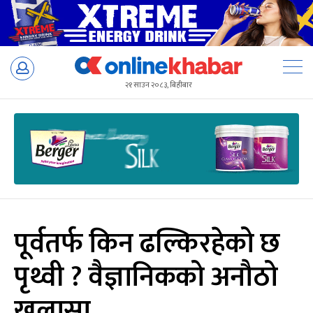
Skip
to
२१ साउन २०८३, बिहीबार
content
पूर्वतर्फ किन ढल्किरहेको छ
पृथ्वी ? वैज्ञानिकको अनौठो
खुलासा