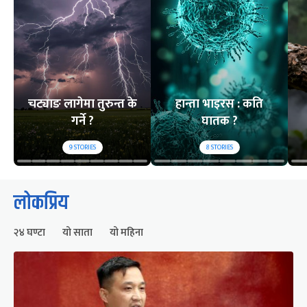
चट्याङ लागेमा तुरुन्त के
हान्ता भाइरस : कति
गर्ने ?
घातक ?
9
STORIES
8
STORIES
लोकप्रिय
२४ घण्टा
यो साता
यो महिना