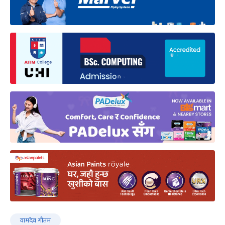
वामदेव गौतम