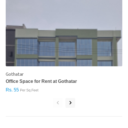
Gothatar
S
Office Space for Rent at Gothatar
H
Rs. 55
R
Per Sq.Feet
‹
›