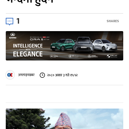
1
SHARES
अनलाइनखबर
२०८० असार ३ गते १५:५२