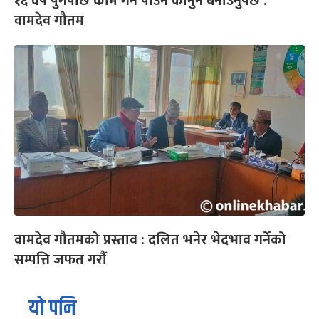
१६ वर्ष पुगेपछि काम गर्न पाउने कानुन बनाउनुपर्छ :
वामदेव गौतम
वामदेव गौतमको प्रस्ताव : दलित भनेर भेदभाव गर्नेको
सम्पत्ति जफत गरौं
यो पनि