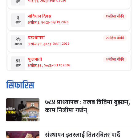
-
भाद्र १९, २०८३
Sep 4, 2026
शुक्र
संविधान दिवस
१ महिना बाँकी
३
-
असोज ३, २०८३
Sep 19, 2026
शनि
घटस्थापना
२ महिना बाँकी
२५
-
असोज २५, २०८३
Oct 11, 2026
आइत
फूलपाती
२ महिना बाँकी
३१
-
असोज ३१ , २०८३
Oct 17, 2026
शनि
कार्तिक सङ्क्रान्ति
२ महिना बाँकी
१
सिफारिस
-
कार्तिक १, २०८३
Oct 18, 2026
आइत
७८४ प्राध्यापक : तलब त्रिविमा बुझ्छन्,
महानवमी
२ महिना बाँकी
३
-
काम निजीमा गर्छन्
कार्तिक ३, २०८३
Oct 20, 2026
मंगल
विजयादशमी
२ महिना बाँकी
४
-
कार्तिक ४, २०८३
Oct 21, 2026
बुध
संस्थापन इतरलाई तितरबितर पार्दै