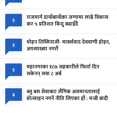
राजमार्ग दायाँबायाँका जग्गामा लाग्ने विकास
५
कर ५ प्रतिशत बिन्दु बढाइँदै
मोहन तिम्सिनाजी- मार्क्सवाद देववाणी होइन,
५
अपव्याख्या नगरौं
महानगरका १८७ सहकारीले फिर्ता दिन
५
सकेनन् सवा ८ अर्ब
ब्लु बस सेवाबाट लैंगिक असमानतालाई
४
प्रोत्साहन नगर्ने नीति लिएका हौं : मन्त्री बादी