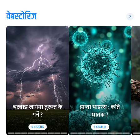
वेबस्टोरिज
चट्याङ लागेमा तुरुन्त के
हान्ता भाइरस : कति
गर्ने ?
घातक ?
9
STORIES
8
STORIES