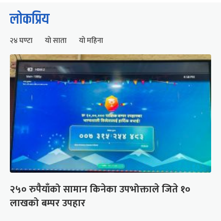
लोकप्रिय
२४ घण्टा
यो साता
यो महिना
२५० रुपैयाँको सामान किनेका उपभोक्ताले जिते १०
लाखको बम्पर उपहार