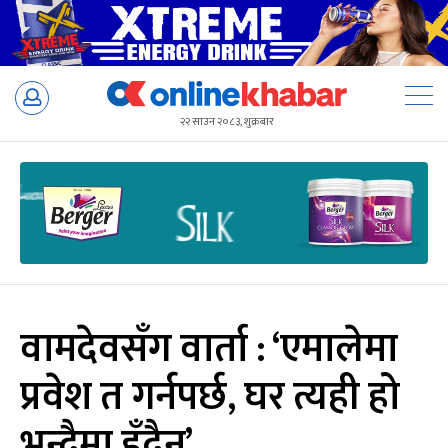
Skip
to
२२ साउन २०८३, शुक्रबार
content
वामदेवसँग वार्ता : ‘एमालेमा
प्रवेश त गर्नपर्छ, घर त्यही हो
भन्दैमा हुँदैन’