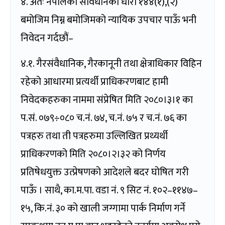
४. अतः नेपालको संविधानको धारा १४४(१),(२)
बमोजिम निम्न बमोजिमको न्यायिक उपचार पाऊँ भनी
निवेदन गर्दछौं–
४.१. गैरसंवैधानिक, गैरकानूनी तथा क्षेत्राधिकार विहिन
रहेको आधारमा प्रत्यर्थी प्राधिकरणबाट हामी
निवेदकहरुका नाममा संप्रेषित मिति २०८०।३।१ का
प.सं. ०७९÷०८० च.नं. ७४, च.नं. ७५ र च.नं. ७६ का
पत्रहरु तथा ती पत्रहरुमा उल्लिखित प्रथ्यर्थी
प्राधिकरणको मिति २०८०।२।३२ को निर्णय
प्रतिषेधयुक्त उत्प्रेषणको आदेशले बदर घोषित गरी
पाऊँ । साथै, का.म.पा. वडा नं. ९ सिट नं. १०२–११४७–
१५, कि.नं. ३० को खाली जग्गामा पार्क निर्माण गर्ने