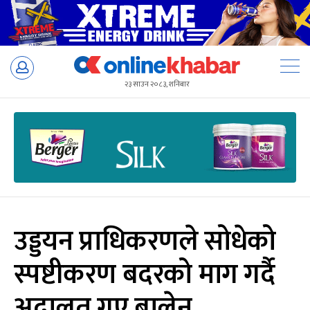
Skip
to
२३ साउन २०८३, शनिबार
content
उड्डयन प्राधिकरणले सोधेको
स्पष्टीकरण बदरको माग गर्दै
अदालत गए बालेन