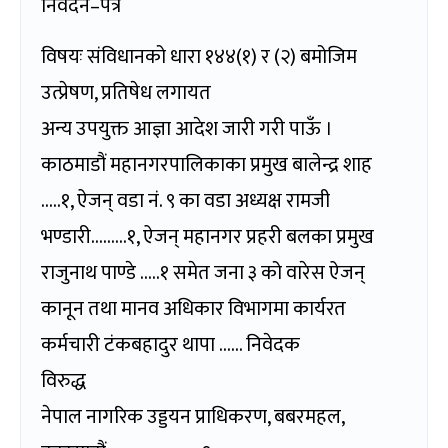
निवेदन–पत्र
विषयः संविधानको धारा १४४(१) र (२) बमोजिम
उत्प्रेषण, प्रतिषेध लगायत
अन्य उपयुक्त आज्ञा आदेश जारी गरी पाऊँ ।
काठमाडौं महानगरपालिकाका प्रमुख बालेन्द्र शाह
…..१, ऐजन् वडा नं. ९ का वडा अध्यक्ष रामजी
भण्डारी………१, ऐजन् महानगर प्रहरी बलका प्रमुख
राजुनाथ पाण्डे …..१ समेत जना ३ को वारेस ऐजन्
कानून तथा मानव अधिकार विभागमा कार्यरत
कर्मचारी टंकबहादुर थापा …… निवेदक
विरुद्ध
नेपाल नागरिक उड्डयन प्राधिकरण, बबरमहल,