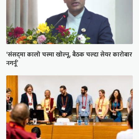
‘संसद्‍मा कालो चस्मा खोल्नू, बैठक चल्दा सेयर कारोबार
नगर्नू’