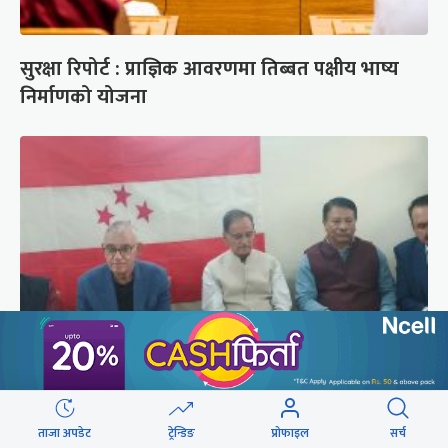
सुरक्षा रिपोर्ट : प्राज्ञिक आवरणमा तिब्बत पक्षीय भाष्य
निर्माणको योजना
कांग्रेस संस्थापन इतर समूहको राष्ट्रिय भेलालाई देउवाले
सम्बोधन गर्ने
ताजा अपडेट
ट्रेन्डिङ
प्रोफाइल
सर्च