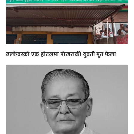
ढल्केवरको एक होटलमा पोखराकी युवती मृत फेला