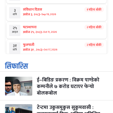
संविधान दिवस
१ महिना बाँकी
३
-
असोज ३, २०८३
Sep 19, 2026
शनि
घटस्थापना
२ महिना बाँकी
२५
-
असोज २५, २०८३
Oct 11, 2026
आइत
फूलपाती
२ महिना बाँकी
३१
-
असोज ३१ , २०८३
Oct 17, 2026
शनि
कार्तिक सङ्क्रान्ति
२ महिना बाँकी
१
सिफारिस
-
कार्तिक १, २०८३
Oct 18, 2026
आइत
ई–बिडिङ प्रकरण : विक्रम पाण्डेको
महानवमी
२ महिना बाँकी
३
-
कम्पनीले ७ करोड घटाएर फेर्‍यो
कार्तिक ३, २०८३
Oct 20, 2026
मंगल
बोलकबोल
विजयादशमी
२ महिना बाँकी
४
-
कार्तिक ४, २०८३
Oct 21, 2026
बुध
टेन्टमा उकुसमुकुस सुकुमवासी :