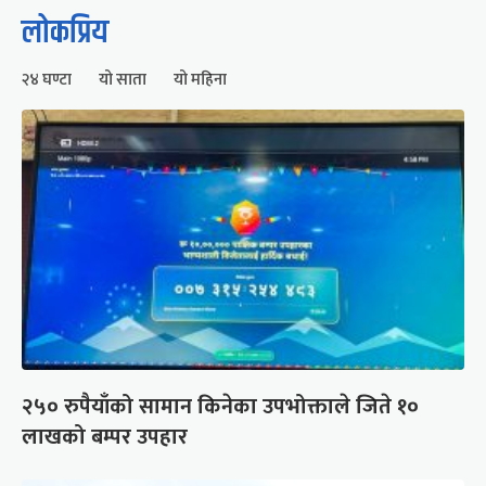
लोकप्रिय
२४ घण्टा
यो साता
यो महिना
२५० रुपैयाँको सामान किनेका उपभोक्ताले जिते १०
लाखको बम्पर उपहार