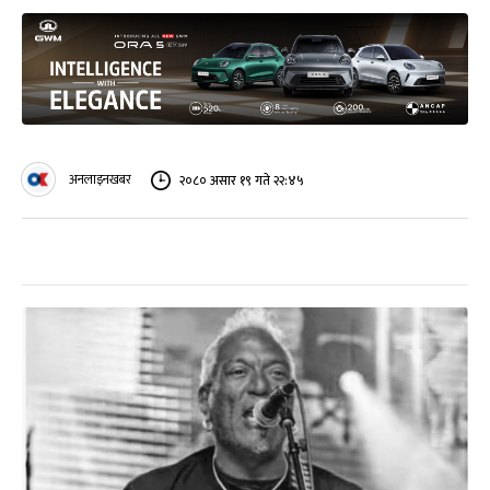
अनलाइनखबर
२०८० असार १९ गते २२:४५