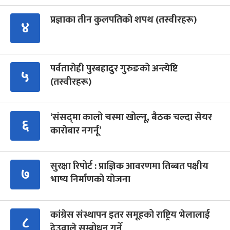
प्रज्ञाका तीन कुलपतिको शपथ (तस्वीरहरू)
४
पर्वतारोही पुरबहादुर गुरुङको अन्त्येष्टि
५
(तस्वीरहरू)
‘संसद्‍मा कालो चस्मा खोल्नू, बैठक चल्दा सेयर
६
कारोबार नगर्नू’
सुरक्षा रिपोर्ट : प्राज्ञिक आवरणमा तिब्बत पक्षीय
७
भाष्य निर्माणको योजना
कांग्रेस संस्थापन इतर समूहको राष्ट्रिय भेलालाई
८
देउवाले सम्बोधन गर्ने