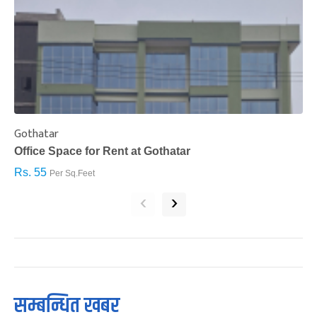
Gothatar
S
Office Space for Rent at Gothatar
H
Rs. 55
R
Per Sq.Feet
‹
›
सम्बन्धित खबर