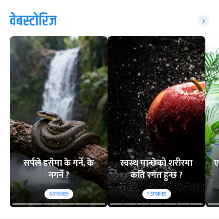
वेबस्टोरिज
सर्पले डसेमा के गर्ने, के
स्वस्थ मान्छेको शरीरमा
ए
नगर्ने ?
कति रगत हुन्छ ?
6
STORIES
7
STORIES