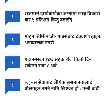
राजमार्ग दायाँबायाँका जग्गामा लाग्ने विकास
५
कर ५ प्रतिशत बिन्दु बढाइँदै
मोहन तिम्सिनाजी- मार्क्सवाद देववाणी होइन,
५
अपव्याख्या नगरौं
महानगरका १८७ सहकारीले फिर्ता दिन
५
सकेनन् सवा ८ अर्ब
ब्लु बस सेवाबाट लैंगिक असमानतालाई
४
प्रोत्साहन नगर्ने नीति लिएका हौं : मन्त्री बादी