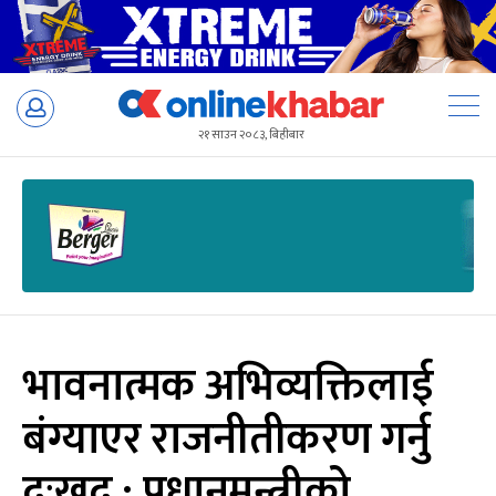
Skip
to
२१ साउन २०८३, बिहीबार
content
भावनात्मक अभिव्यक्तिलाई
बंग्याएर राजनीतीकरण गर्नु
दुःखद् : प्रधानमन्त्रीको