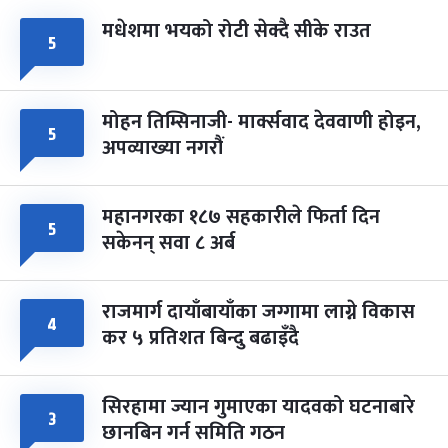
मधेशमा भयको रोटी सेक्दै सीके राउत
५
मोहन तिम्सिनाजी- मार्क्सवाद देववाणी होइन,
५
अपव्याख्या नगरौं
महानगरका १८७ सहकारीले फिर्ता दिन
५
सकेनन् सवा ८ अर्ब
राजमार्ग दायाँबायाँका जग्गामा लाग्ने विकास
४
कर ५ प्रतिशत बिन्दु बढाइँदै
सिरहामा ज्यान गुमाएका यादवको घटनाबारे
३
छानबिन गर्न समिति गठन