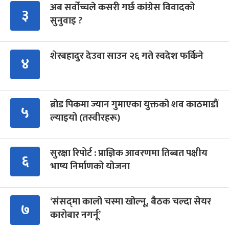
अब सर्वोच्चले कसरी गर्छ कांग्रेस विवादको
३
सुनुवाइ ?
शेरबहादुर देउवा साउन २६ गते स्वदेश फर्किने
४
ब्रोड पिकमा ज्यान गुमाएका युक्तको शव काठमाडौं
५
ल्याइयो (तस्वीरहरू)
सुरक्षा रिपोर्ट : प्राज्ञिक आवरणमा तिब्बत पक्षीय
६
भाष्य निर्माणको योजना
‘संसद्‍मा कालो चस्मा खोल्नू, बैठक चल्दा सेयर
७
कारोबार नगर्नू’