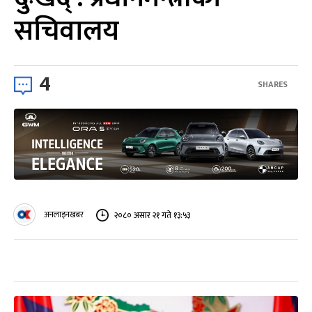
सचिवालय
4
SHARES
अनलाइनखबर
२०८० असार २१ गते १३:५३