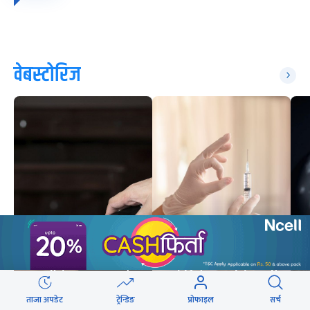
वेबस्टोरिज
अभिभावकको मोबाइल हेर्ने
बानीले बच्चामा कस्तो
गर्भ निरोधक सुईले कसरी
असर पर्छ ?
काम गर्छ ?
ताजा अपडेट
ट्रेन्डिङ
प्रोफाइल
सर्च