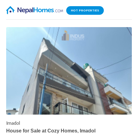
HOT PROPERTIES
Imadol
B
House for Sale at Cozy Homes, Imadol
B