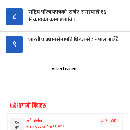
राष्ट्रिय परिचयपत्रको ‘सर्भर’ समस्याले १६
८
निकायका काम प्रभावित
भारतीय प्रधानसेनापति धिरज सेठ नेपाल आउँदै
९
Advertisment
आगामी बिदाहरु
जनै पूर्णिमा
२२ दिन बाँकी
१२
-
भाद्र १२, २०८३
Aug 28, 2026
शुक्र