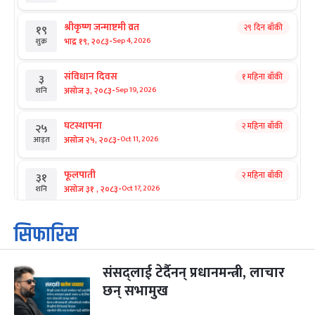
श्रीकृष्ण जन्माष्टमी व्रत
२९ दिन बाँकी
१९
-
भाद्र १९, २०८३
Sep 4, 2026
शुक्र
संविधान दिवस
१ महिना बाँकी
३
-
असोज ३, २०८३
Sep 19, 2026
शनि
घटस्थापना
२ महिना बाँकी
२५
-
असोज २५, २०८३
Oct 11, 2026
आइत
फूलपाती
२ महिना बाँकी
३१
-
असोज ३१ , २०८३
Oct 17, 2026
शनि
कार्तिक सङ्क्रान्ति
२ महिना बाँकी
१
सिफारिस
-
कार्तिक १, २०८३
Oct 18, 2026
आइत
संसद्लाई टेर्दैनन् प्रधानमन्त्री, लाचार
महानवमी
२ महिना बाँकी
३
-
छन् सभामुख
कार्तिक ३, २०८३
Oct 20, 2026
मंगल