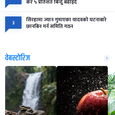
कर ५ प्रतिशत बिन्दु बढाइँदै
सिरहामा ज्यान गुमाएका यादवको घटनाबारे
३
छानबिन गर्न समिति गठन
वेबस्टोरिज