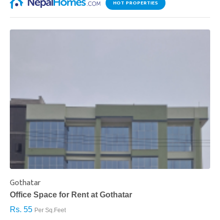
HOT PROPERTIES
Gothatar
S
Office Space for Rent at Gothatar
H
Rs. 55
R
Per Sq.Feet