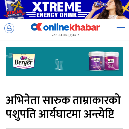
Skip
to
२२ साउन २०८३, शुक्रबार
content
अभिनेता सारुक ताम्राकारको
पशुपति आर्यघाटमा अन्त्येष्टि