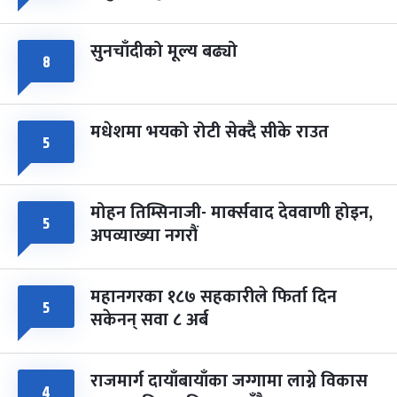
सुनचाँदीको मूल्य बढ्यो
८
मधेशमा भयको रोटी सेक्दै सीके राउत
५
मोहन तिम्सिनाजी- मार्क्सवाद देववाणी होइन,
५
अपव्याख्या नगरौं
महानगरका १८७ सहकारीले फिर्ता दिन
५
सकेनन् सवा ८ अर्ब
राजमार्ग दायाँबायाँका जग्गामा लाग्ने विकास
४