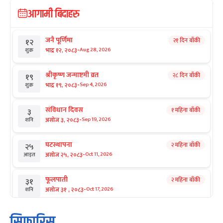
आगामी बिदाहरु
जनै पूर्णिमा
२१ दिन बाँकी
१२
-
भाद्र १२, २०८३
Aug 28, 2026
शुक्र
श्रीकृष्ण जन्माष्टमी व्रत
२८ दिन बाँकी
१९
-
भाद्र १९, २०८३
Sep 4, 2026
शुक्र
संविधान दिवस
१ महिना बाँकी
३
-
असोज ३, २०८३
Sep 19, 2026
शनि
घटस्थापना
२ महिना बाँकी
२५
-
असोज २५, २०८३
Oct 11, 2026
आइत
फूलपाती
२ महिना बाँकी
३१
-
असोज ३१ , २०८३
Oct 17, 2026
शनि
कार्तिक सङ्क्रान्ति
२ महिना बाँकी
१
सिफारिस