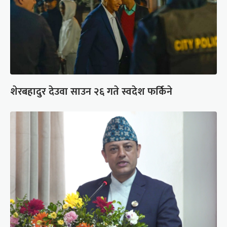
शेरबहादुर देउवा साउन २६ गते स्वदेश फर्किने