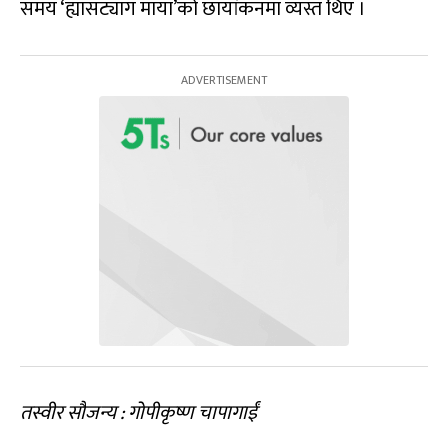
समय ‘ह्यासट्याग माया’को छायांकनमा व्यस्त थिए ।
तस्वीर
सौजन्य
:
गोपीकृष्ण चापागा
ईं