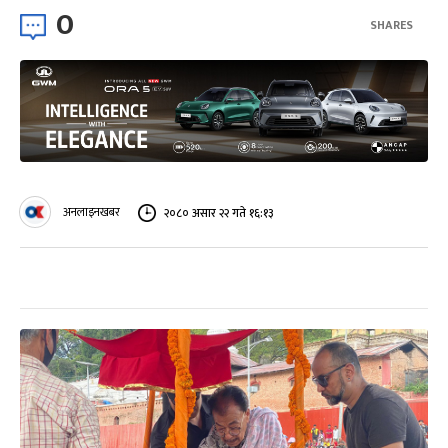
0
SHARES
अनलाइनखबर
२०८० असार २२ गते १६:१३