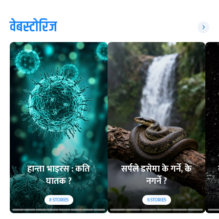
वेबस्टोरिज
हान्ता भाइरस : कति
सर्पले डसेमा के गर्ने, के
घातक ?
नगर्ने ?
8
STORIES
6
STORIES