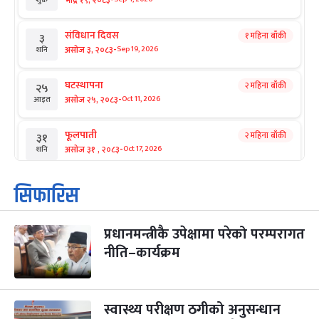
संविधान दिवस
१ महिना बाँकी
३
-
असोज ३, २०८३
Sep 19, 2026
शनि
घटस्थापना
२ महिना बाँकी
२५
-
असोज २५, २०८३
Oct 11, 2026
आइत
फूलपाती
२ महिना बाँकी
३१
-
असोज ३१ , २०८३
Oct 17, 2026
शनि
कार्तिक सङ्क्रान्ति
२ महिना बाँकी
१
सिफारिस
-
कार्तिक १, २०८३
Oct 18, 2026
आइत
प्रधानमन्त्रीकै उपेक्षामा परेको परम्परागत
महानवमी
२ महिना बाँकी
३
-
नीति–कार्यक्रम
कार्तिक ३, २०८३
Oct 20, 2026
मंगल
विजयादशमी
२ महिना बाँकी
४
-
कार्तिक ४, २०८३
Oct 21, 2026
बुध
स्वास्थ्य परीक्षण ठगीको अनुसन्धान