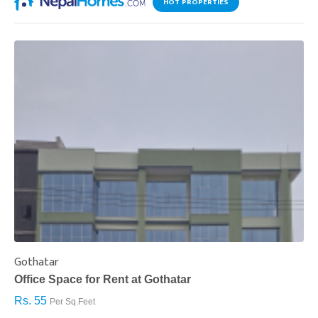
HOT PROPERTIES
Gothatar
S
Office Space for Rent at Gothatar
H
Rs. 55
R
Per Sq.Feet