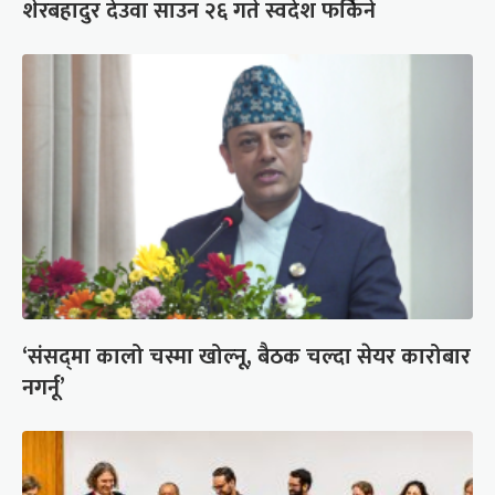
शेरबहादुर देउवा साउन २६ गते स्वदेश फर्किने
‘संसद्‍मा कालो चस्मा खोल्नू, बैठक चल्दा सेयर कारोबार
नगर्नू’