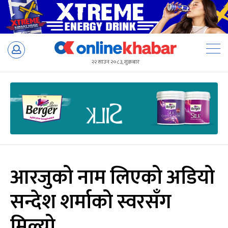
Skip
to
२२ साउन २०८३, शुक्रबार
content
आरजुको नाम लिएको अडियो
सन्देश शर्माको स्वरसँग
मिल्यो