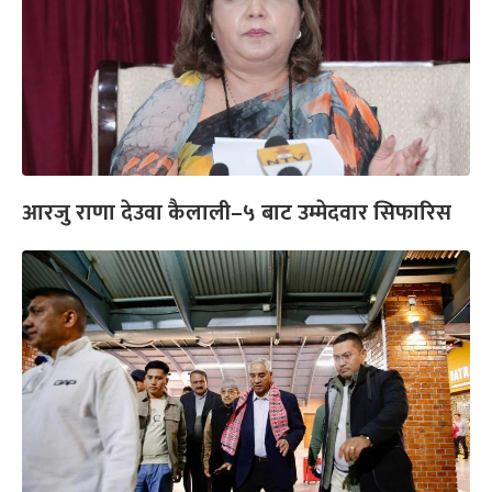
आरजु राणा देउवा कैलाली–५ बाट उम्मेदवार सिफारिस