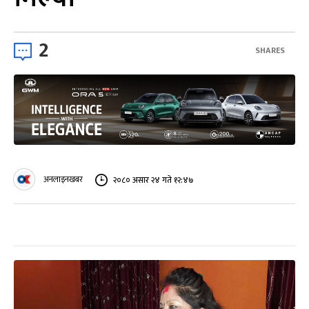
2
SHARES
अनलाइनखबर
२०८० असार २४ गते १२:४७