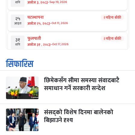
-
असोज ३, २०८३
Sep 19, 2026
शनि
घटस्थापना
२ महिना बाँकी
२५
-
असोज २५, २०८३
Oct 11, 2026
आइत
फूलपाती
२ महिना बाँकी
३१
-
असोज ३१ , २०८३
Oct 17, 2026
शनि
कार्तिक सङ्क्रान्ति
२ महिना बाँकी
१
सिफारिस
-
कार्तिक १, २०८३
Oct 18, 2026
आइत
छिमेकसँग सीमा समस्या संवादबाटै
महानवमी
२ महिना बाँकी
३
-
समाधान गर्ने सरकारी सन्देश
कार्तिक ३, २०८३
Oct 20, 2026
मंगल
विजयादशमी
२ महिना बाँकी
४
-
कार्तिक ४, २०८३
Oct 21, 2026
बुध
संसद्को विशेष दिनमा बालेनको
बिझाउने दृश्य
पापा‌ङ्कुशा एकादशी व्रत
२ महिना बाँकी
५
-
कार्तिक ५, २०८३
Oct 22, 2026
बिहि