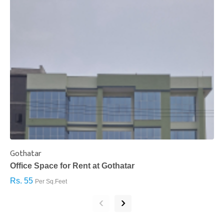
Gothatar
S
Office Space for Rent at Gothatar
H
Rs. 55
R
Per Sq.Feet
‹
›