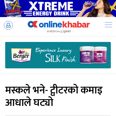
Skip
to
२२ साउन २०८३, शुक्रबार
content
मस्कले भने- ट्वीटरको कमाइ
आधाले घट्यो