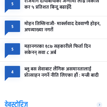
राजमार्ग दायाँबायाँका जग्गामा लाग्ने विकास
५
कर ५ प्रतिशत बिन्दु बढाइँदै
मोहन तिम्सिनाजी- मार्क्सवाद देववाणी होइन,
५
अपव्याख्या नगरौं
महानगरका १८७ सहकारीले फिर्ता दिन
५
सकेनन् सवा ८ अर्ब
ब्लु बस सेवाबाट लैंगिक असमानतालाई
४
प्रोत्साहन नगर्ने नीति लिएका हौं : मन्त्री बादी
वेबस्टोरिज