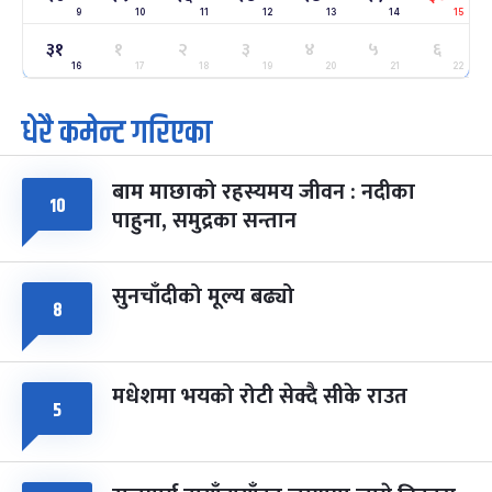
9
10
11
12
13
14
15
३१
ग्याल्पो ल्होसार
१
२
३
४
५
६
७ महिना बाँकी
२५
-
फाल्गुन २५, २०८३
Mar 9, 2027
मंगल
16
17
18
19
20
21
22
धेरै कमेन्ट गरिएका
पूर्णिमा व्रत
७ महिना बाँकी
७
-
चैत्र ७, २०८३
Mar 21, 2027
आइत
बाम माछाको रहस्यमय जीवन : नदीका
फागुपूर्णिमा
१०
७ महिना बाँकी
८
पाहुना, समुद्रका सन्तान
-
चैत्र ८, २०८३
Mar 22, 2027
सोम
सुनचाँदीको मूल्य बढ्यो
८
मधेशमा भयको रोटी सेक्दै सीके राउत
५