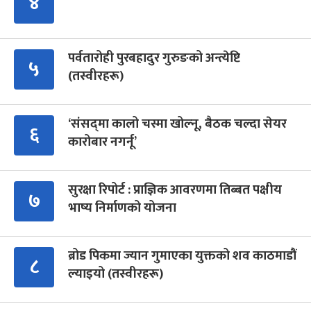
४
पर्वतारोही पुरबहादुर गुरुङको अन्त्येष्टि
५
(तस्वीरहरू)
‘संसद्‍मा कालो चस्मा खोल्नू, बैठक चल्दा सेयर
६
कारोबार नगर्नू’
सुरक्षा रिपोर्ट : प्राज्ञिक आवरणमा तिब्बत पक्षीय
७
भाष्य निर्माणको योजना
ब्रोड पिकमा ज्यान गुमाएका युक्तको शव काठमाडौं
८
ल्याइयो (तस्वीरहरू)