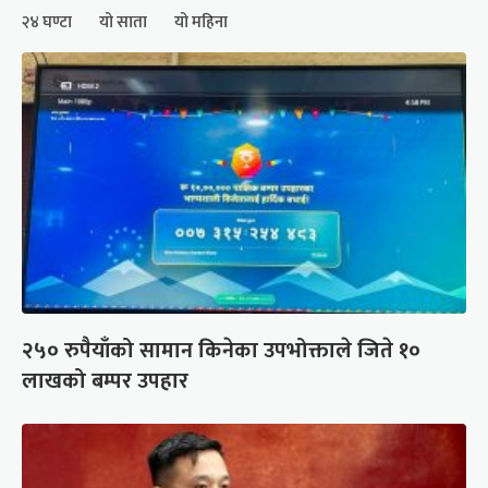
२४ घण्टा
यो साता
यो महिना
२५० रुपैयाँको सामान किनेका उपभोक्ताले जिते १०
लाखको बम्पर उपहार