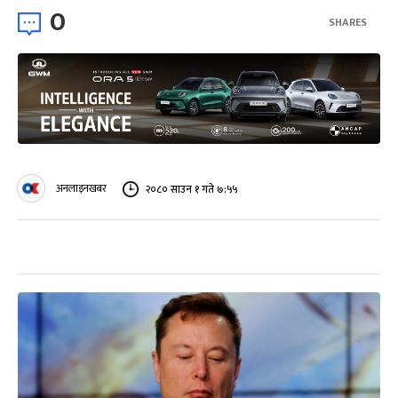
0
SHARES
अनलाइनखबर
२०८० साउन १ गते ७:५५