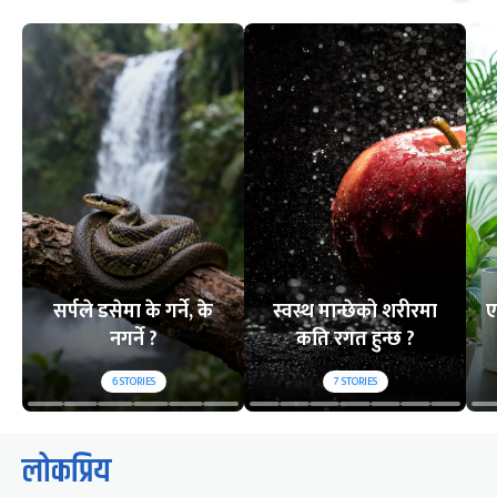
सर्पले डसेमा के गर्ने, के
स्वस्थ मान्छेको शरीरमा
ए
नगर्ने ?
कति रगत हुन्छ ?
6
STORIES
7
STORIES
लोकप्रिय