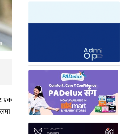
ाट एक
पहलमा