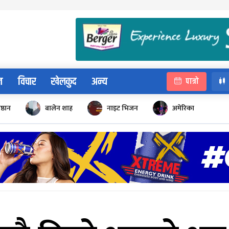
न
विचार
खेलकुद
अन्य
पात्रो
िष्ठान
बालेन शाह
नाइट भिजन
अमेरिका