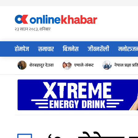
Skip
to
content
२३ साउन २०८३, शनिबार
होमपेज
समाचार
बिजनेस
जीवनशैली
मनोरञ्ज
शेरबहादुर देउवा
एमाले-संकट
नेपाल प्रज्ञा प्रत