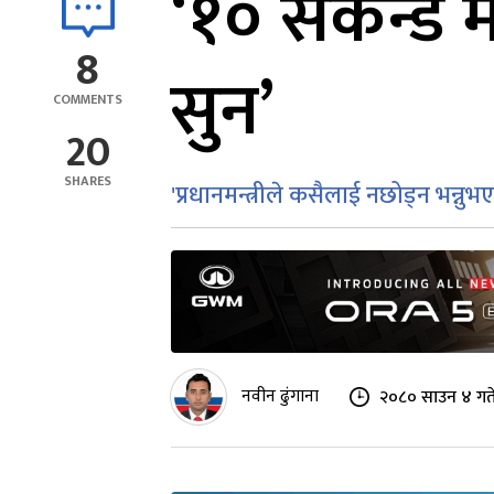
‘१० सेकेन्ड 
8
सुन’
COMMENTS
20
SHARES
'प्रधानमन्त्रीले कसैलाई नछोड्न भन्नु
नवीन ढुंगाना
२०८० साउन ४ गते