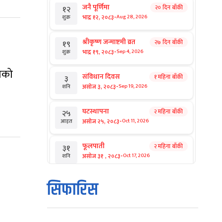
जनै पूर्णिमा
२० दिन बाँकी
१२
-
भाद्र १२, २०८३
Aug 28, 2026
शुक्र
श्रीकृष्ण जन्माष्टमी व्रत
२७ दिन बाँकी
१९
-
भाद्र १९, २०८३
Sep 4, 2026
शुक्र
ागको
संविधान दिवस
१ महिना बाँकी
३
-
असोज ३, २०८३
Sep 19, 2026
शनि
घटस्थापना
२ महिना बाँकी
२५
-
असोज २५, २०८३
Oct 11, 2026
आइत
फूलपाती
२ महिना बाँकी
३१
-
असोज ३१ , २०८३
Oct 17, 2026
शनि
कार्तिक सङ्क्रान्ति
२ महिना बाँकी
१
सिफारिस
-
कार्तिक १, २०८३
Oct 18, 2026
आइत
महानवमी
२ महिना बाँकी
३