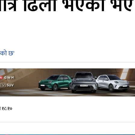
मात्रै ढिलो भएको भए
भएको छ'
 १८:१०