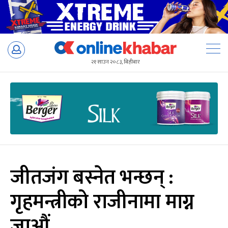
Skip
to
२१ साउन २०८३, बिहीबार
content
जीतजंग बस्नेत भन्छन् :
गृहमन्त्रीको राजीनामा माग्न
जाऔं