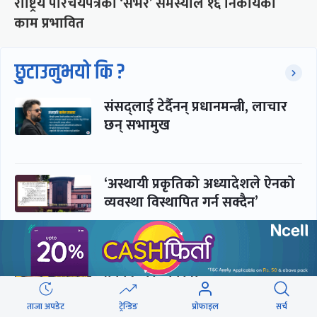
राष्ट्रिय परिचयपत्रको ‘सर्भर’ समस्याले १६ निकायका
काम प्रभावित
छुटाउनुभयो कि ?
संसद्लाई टेर्दैनन् प्रधानमन्त्री, लाचार
छन् सभामुख
‘अस्थायी प्रकृतिको अध्यादेशले ऐनको
व्यवस्था विस्थापित गर्न सक्दैन’
सरकार-प्रसाईं लुकामारी : छिनमै
पक्राउ, तुरुन्तै रिहा
ताजा अपडेट
ट्रेन्डिङ
प्रोफाइल
सर्च