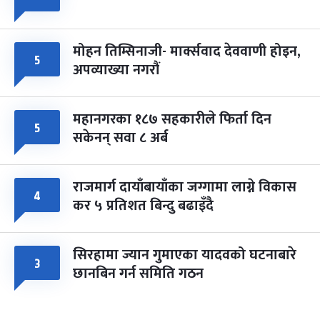
मोहन तिम्सिनाजी- मार्क्सवाद देववाणी होइन,
५
अपव्याख्या नगरौं
महानगरका १८७ सहकारीले फिर्ता दिन
५
सकेनन् सवा ८ अर्ब
राजमार्ग दायाँबायाँका जग्गामा लाग्ने विकास
४
कर ५ प्रतिशत बिन्दु बढाइँदै
सिरहामा ज्यान गुमाएका यादवको घटनाबारे
३
छानबिन गर्न समिति गठन