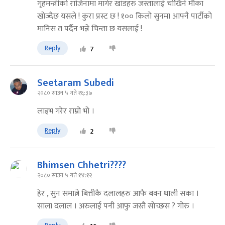
गृहमन्त्रीको राजिनामा मागेर खांडहरु जस्तालाई चोखिने मौका
खोज्दैछ यसले ! कुरा प्रस्ट छ ! १०० किलो सुनमा आफ्नै पार्टीको
मानिस त पर्दैन भन्ने चिन्ता छ यसलाई !
Reply
7
Seetaram Subedi
२०८० साउन ५ गते १६:३७
लाइभ गरेर राम्रो भो ।
Reply
2
Bhimsen Chhetri????
२०८० साउन ५ गते १४:१२
हेर , सुन समात्ने बित्तीकै दलालहरु आफै बक्न थाली सका ।
साला दलाल । अरुलाई पनी आफु जस्तै सोच्छस ? गोरु ।