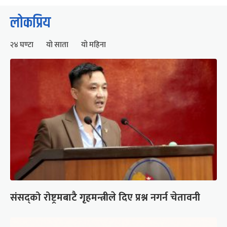
लोकप्रिय
२४ घण्टा
यो साता
यो महिना
संसद्को रोष्ट्रमबाटै गृहमन्त्रीले दिए प्रश्न नगर्न चेतावनी