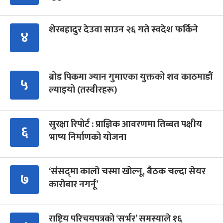
शेरबहादुर देउवा साउन २६ गते स्वदेश फर्किने
४
ब्रोड पिकमा ज्यान गुमाएका युक्तको शव काठमाडौं
५
ल्याइयो (तस्वीरहरू)
सुरक्षा रिपोर्ट : प्राज्ञिक आवरणमा तिब्बत पक्षीय
६
भाष्य निर्माणको योजना
‘संसद्‍मा कालो चस्मा खोल्नू, बैठक चल्दा सेयर
७
कारोबार नगर्नू’
राष्ट्रिय परिचयपत्रको ‘सर्भर’ समस्याले १६