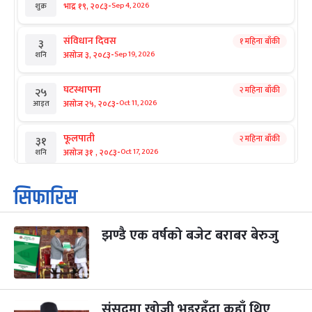
-
भाद्र १९, २०८३
Sep 4, 2026
शुक्र
संविधान दिवस
१ महिना बाँकी
३
-
असोज ३, २०८३
Sep 19, 2026
शनि
घटस्थापना
२ महिना बाँकी
२५
-
असोज २५, २०८३
Oct 11, 2026
आइत
फूलपाती
२ महिना बाँकी
३१
-
असोज ३१ , २०८३
Oct 17, 2026
शनि
कार्तिक सङ्क्रान्ति
२ महिना बाँकी
१
सिफारिस
-
कार्तिक १, २०८३
Oct 18, 2026
आइत
झण्डै एक वर्षको बजेट बराबर बेरुजु
महानवमी
२ महिना बाँकी
३
-
कार्तिक ३, २०८३
Oct 20, 2026
मंगल
विजयादशमी
२ महिना बाँकी
४
-
कार्तिक ४, २०८३
Oct 21, 2026
बुध
संसद्‌मा खोजी भइरहँदा कहाँ थिए