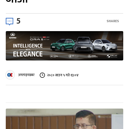
5
SHARES
अनलाइनखबर
२०८० साउन ५ गते १३:०४