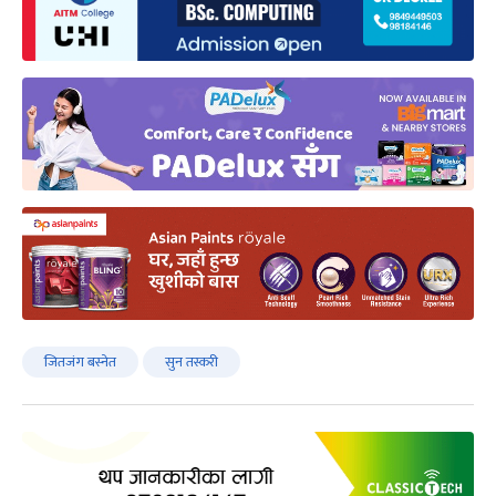
जितजंग बस्नेत
सुन तस्करी