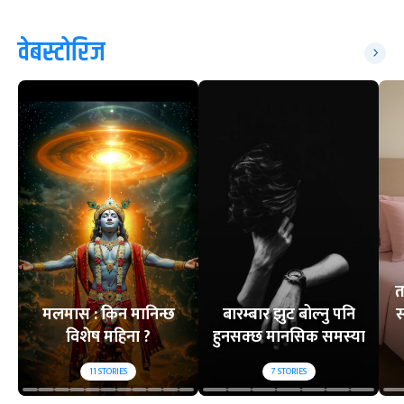
वेबस्टोरिज
त
मलमास : किन मानिन्छ
बारम्बार झुट बोल्नु पनि
स
विशेष महिना ?
हुनसक्छ मानसिक समस्या
11
STORIES
7
STORIES