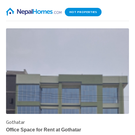
HOT PROPERTIES
Gothatar
S
Office Space for Rent at Gothatar
H