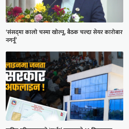
‘संसद्‍मा कालो चस्मा खोल्नू, बैठक चल्दा सेयर कारोबार
नगर्नू’