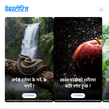
वेबस्टोरिज
सर्पले डसेमा के गर्ने, के
स्वस्थ मान्छेको शरीरमा
ए
नगर्ने ?
कति रगत हुन्छ ?
6
STORIES
7
STORIES