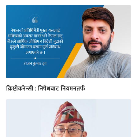
क्रिप्टोकरेन्सी : निषेधबाट नियमनतर्फ