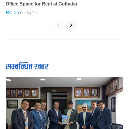
Office Space for Rent at Gothatar
H
Rs. 55
R
Per Sq.Feet
‹
›
सम्बन्धित खबर