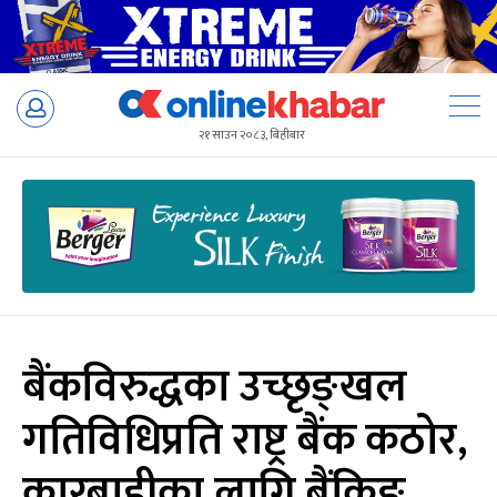
Skip
to
२१ साउन २०८३, बिहीबार
content
बैंकविरुद्धका उच्छृङ्खल
गतिविधिप्रति राष्ट्र बैंक कठोर,
कारबाहीका लागि बैंकिङ