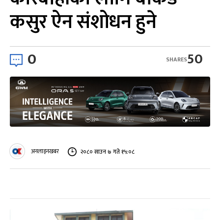
कसुर ऐन संशोधन हुने
0
50
SHARES
अनलाइनखबर
२०८० साउन ७ गते १५:०८