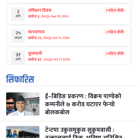
संविधान दिवस
१ महिना बाँकी
३
-
असोज ३, २०८३
Sep 19, 2026
शनि
घटस्थापना
२ महिना बाँकी
२५
-
असोज २५, २०८३
Oct 11, 2026
आइत
फूलपाती
२ महिना बाँकी
३१
-
असोज ३१ , २०८३
Oct 17, 2026
शनि
कार्तिक सङ्क्रान्ति
२ महिना बाँकी
१
सिफारिस
-
कार्तिक १, २०८३
Oct 18, 2026
आइत
ई–बिडिङ प्रकरण : विक्रम पाण्डेको
महानवमी
२ महिना बाँकी
३
-
कम्पनीले ७ करोड घटाएर फेर्‍यो
कार्तिक ३, २०८३
Oct 20, 2026
मंगल
बोलकबोल
विजयादशमी
२ महिना बाँकी
४
-
कार्तिक ४, २०८३
Oct 21, 2026
बुध
टेन्टमा उकुसमुकुस सुकुमवासी :
तत्काललाई ठिक, भविष्य अनिश्चित