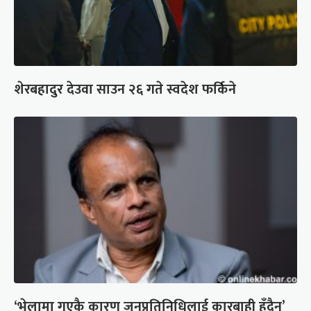
शेरबहादुर देउवा साउन २६ गते स्वदेश फर्किने
‘भेलामा गएकै कारण जनप्रतिनिधिलाई कारबाही हुँदैन’