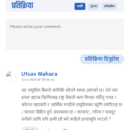
प्रतिक्रिया
भर्खरै
पुराना
लोकप्रिय
प्रतिक्रिया दिनुहोस्
Utsav Mahara
२०८० साउन ११ गते ११:०७
सर लघुवित्त बैंकले साचिकै सोचने समय आएको छ। त्यों चार
हचार खराब ऋिणिलाइ राष्ट्र बैंकले ऋण मिनहा गर्दिनु परछ ।
कोरना महामारी र आर्थिक मन्दीले लघुवितका ऋृणि तडपिराह छ
। घरवार बिहिन हुने अवस्थामा छ । सरकार् , गरिब र मज़दूर
वर्गको लागि पनि हामी छौ भने कहिले प्रत्याभूति गराउने ?