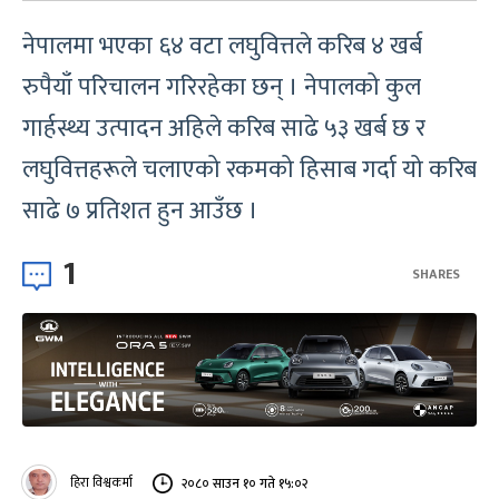
नेपालमा भएका ६४ वटा लघुवित्तले करिब ४ खर्ब
रुपैयाँ परिचालन गरिरहेका छन् । नेपालको कुल
गार्हस्थ्य उत्पादन अहिले करिब साढे ५३ खर्ब छ र
लघुवित्तहरूले चलाएको रकमको हिसाब गर्दा यो करिब
साढे ७ प्रतिशत हुन आउँछ ।
1
SHARES
हिरा विश्वकर्मा
२०८० साउन १० गते १५:०२