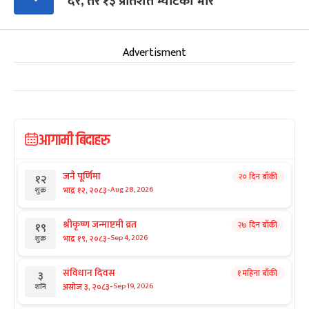
दर, तर १३ प्रतिशत भ्याटको भार
Advertisment
आगामी बिदाहरु
जनै पूर्णिमा
२० दिन बाँकी
१२
-
भाद्र १२, २०८३
Aug 28, 2026
शुक्र
श्रीकृष्ण जन्माष्टमी व्रत
२७ दिन बाँकी
१९
-
भाद्र १९, २०८३
Sep 4, 2026
शुक्र
संविधान दिवस
१ महिना बाँकी
३
-
असोज ३, २०८३
Sep 19, 2026
शनि