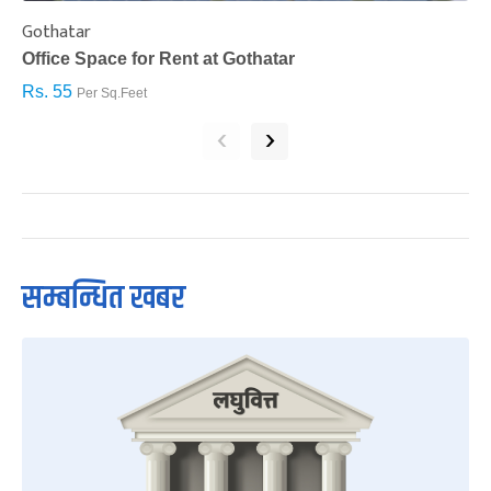
Gothatar
S
Office Space for Rent at Gothatar
H
Rs. 55
R
Per Sq.Feet
‹
›
सम्बन्धित खबर