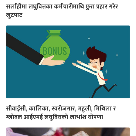
सर्लाहीमा लघुवित्तका कर्मचारीमाथि छुरा प्रहार गरेर
लुटपाट
सीवाईसी, कालिका, स्वरोजगार, महुली, मिथिला र
ग्लोबल आईएमई लघुवित्तको लाभांश घोषणा