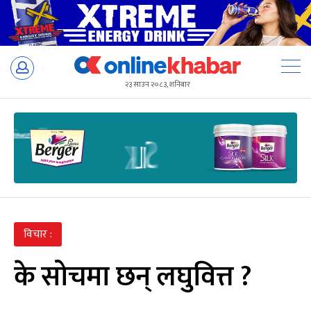
Skip
to
२३ साउन २०८३, शनिबार
content
विचार :
के सोचमा छन् लघुवित्त ?