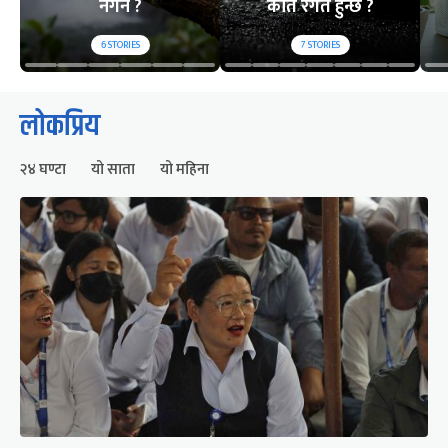
नगर्ने ?
कति रगत हुन्छ ?
6
STORIES
7
STORIES
लोकप्रिय
२४ घण्टा
यो साता
यो महिना