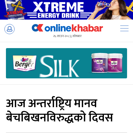
Skip
to
२५ साउन २०८३, सोमबार
content
आज अन्तर्राष्ट्रिय मानव
बेचबिखनविरुद्धको दिवस