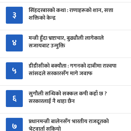
सिंहदरबारको कथा : राणाहरूको शान, सत्ता
३
शक्तिको केन्द्र
मन्त्री हुँदा भ्रष्टाचार, बुढ्यौली लागेकाले
४
सजायबाट उन्मुक्ति
डीडीसीको बक्यौता : गगनको दाबीमा रास्वपा
५
सांसदले सरकारसँग मागे जवाफ
सुगौली सन्धिको सक्कल कपी कहाँ छ ?
६
सरकारलाई नै थाहा छैन
प्रधानमन्त्री बालेनसँग भारतीय राजदूतको
७
भेटवार्ता सकियो