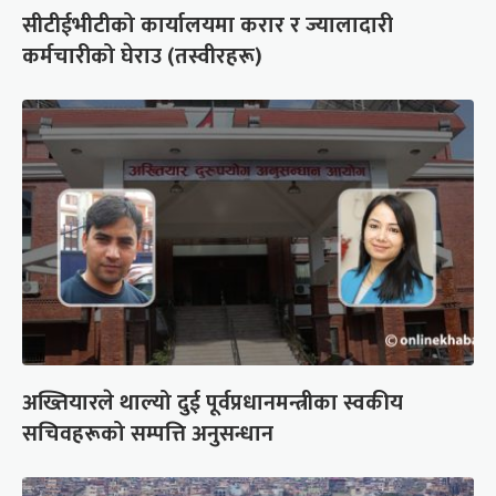
सीटीईभीटीको कार्यालयमा करार र ज्यालादारी
कर्मचारीको घेराउ (तस्वीरहरू)
अख्तियारले थाल्यो दुई पूर्वप्रधानमन्त्रीका स्वकीय
सचिवहरूको सम्पत्ति अनुसन्धान