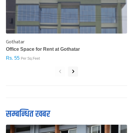
Gothatar
S
Office Space for Rent at Gothatar
H
Rs. 55
R
Per Sq.Feet
‹
›
सम्बन्धित खबर