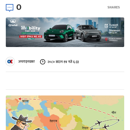
0
SHARES
अनलाइनखबर
२०८० साउन १४ गते ६:३३