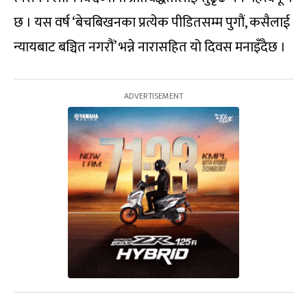
छ । यस वर्ष ‘बेचबिखनका प्रत्येक पीडितसम्म पुगौं, कसैलाई
न्यायबाट बञ्चित नगरौं’ भन्ने नारासहित यो दिवस मनाइँदैछ ।