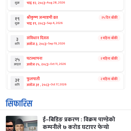
-
भाद्र १२, २०८३
Aug 28, 2026
शुक्र
श्रीकृष्ण जन्माष्टमी व्रत
२५ दिन बाँकी
१९
-
भाद्र १९, २०८३
Sep 4, 2026
शुक्र
संविधान दिवस
१ महिना बाँकी
३
-
असोज ३, २०८३
Sep 19, 2026
शनि
घटस्थापना
२ महिना बाँकी
२५
-
असोज २५, २०८३
Oct 11, 2026
आइत
फूलपाती
२ महिना बाँकी
३१
-
असोज ३१ , २०८३
Oct 17, 2026
शनि
कार्तिक सङ्क्रान्ति
२ महिना बाँकी
१
सिफारिस
-
कार्तिक १, २०८३
Oct 18, 2026
आइत
ई–बिडिङ प्रकरण : विक्रम पाण्डेको
महानवमी
२ महिना बाँकी
३
-
कम्पनीले ७ करोड घटाएर फेर्‍यो
कार्तिक ३, २०८३
Oct 20, 2026
मंगल