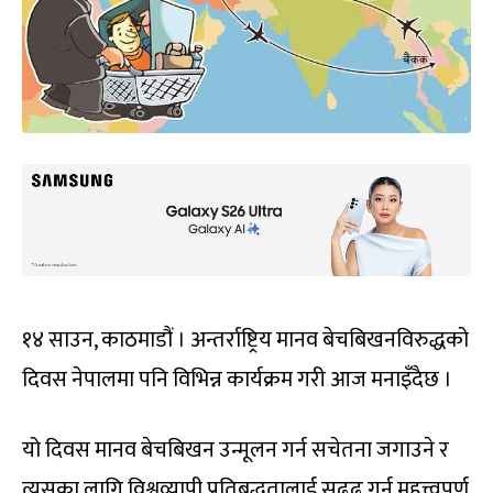
१४ साउन, काठमाडौं । अन्तर्राष्ट्रिय मानव बेचबिखनविरुद्धको
दिवस नेपालमा पनि विभिन्न कार्यक्रम गरी आज मनाइँदैछ ।
यो दिवस मानव बेचबिखन उन्मूलन गर्न सचेतना जगाउने र
त्यसका लागि विश्वव्यापी प्रतिबद्धतालाई सुढृढ गर्न महत्त्वपूर्ण