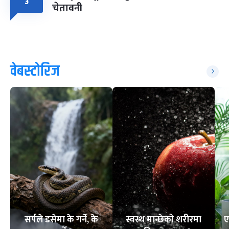
३
चेतावनी
वेबस्टोरिज
सर्पले डसेमा के गर्ने, के
स्वस्थ मान्छेको शरीरमा
ए