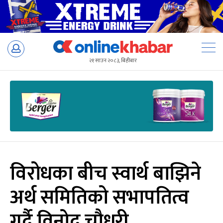
Skip
to
२१ साउन २०८३, बिहीबार
content
विरोधका बीच स्वार्थ बाझिने
अर्थ समितिको सभापतित्व
गर्दै विनोद चौधरी