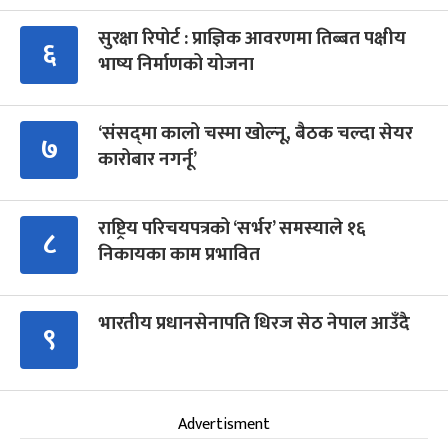
सुरक्षा रिपोर्ट : प्राज्ञिक आवरणमा तिब्बत पक्षीय
६
भाष्य निर्माणको योजना
‘संसद्‍मा कालो चस्मा खोल्नू, बैठक चल्दा सेयर
७
कारोबार नगर्नू’
राष्ट्रिय परिचयपत्रको ‘सर्भर’ समस्याले १६
८
निकायका काम प्रभावित
भारतीय प्रधानसेनापति धिरज सेठ नेपाल आउँदै
९
Advertisment