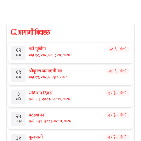
आगामी बिदाहरु
जनै पूर्णिमा
२२ दिन बाँकी
१२
-
भाद्र १२, २०८३
Aug 28, 2026
शुक्र
श्रीकृष्ण जन्माष्टमी व्रत
२९ दिन बाँकी
१९
-
भाद्र १९, २०८३
Sep 4, 2026
शुक्र
संविधान दिवस
१ महिना बाँकी
३
-
असोज ३, २०८३
Sep 19, 2026
शनि
घटस्थापना
२ महिना बाँकी
२५
-
असोज २५, २०८३
Oct 11, 2026
आइत
फूलपाती
२ महिना बाँकी
३१