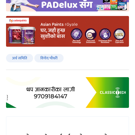
अर्थ समिति
विनोद चौधरी