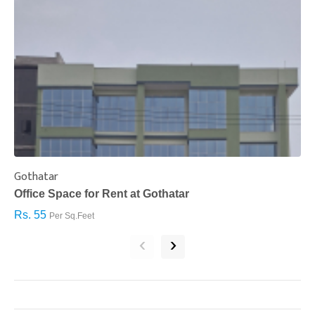
Gothatar
S
Office Space for Rent at Gothatar
H
Rs. 55
R
Per Sq.Feet
‹
›