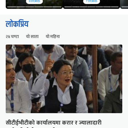
6
STORIES
7
STORIES
लोकप्रिय
२४ घण्टा
यो साता
यो महिना
सीटीईभीटीको कार्यालयमा करार र ज्यालादारी