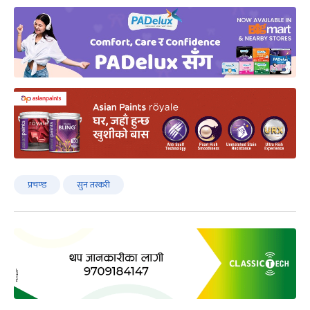
प्रचण्ड
सुन तस्करी