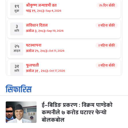
श्रीकृष्ण जन्माष्टमी व्रत
२५ दिन बाँकी
१९
-
भाद्र १९, २०८३
Sep 4, 2026
शुक्र
संविधान दिवस
१ महिना बाँकी
३
-
असोज ३, २०८३
Sep 19, 2026
शनि
घटस्थापना
२ महिना बाँकी
२५
-
असोज २५, २०८३
Oct 11, 2026
आइत
फूलपाती
२ महिना बाँकी
३१
-
असोज ३१ , २०८३
Oct 17, 2026
शनि
कार्तिक सङ्क्रान्ति
२ महिना बाँकी
१
सिफारिस
-
कार्तिक १, २०८३
Oct 18, 2026
आइत
ई–बिडिङ प्रकरण : विक्रम पाण्डेको
महानवमी
२ महिना बाँकी
३
-
कम्पनीले ७ करोड घटाएर फेर्‍यो
कार्तिक ३, २०८३
Oct 20, 2026
मंगल
बोलकबोल
विजयादशमी
२ महिना बाँकी
४