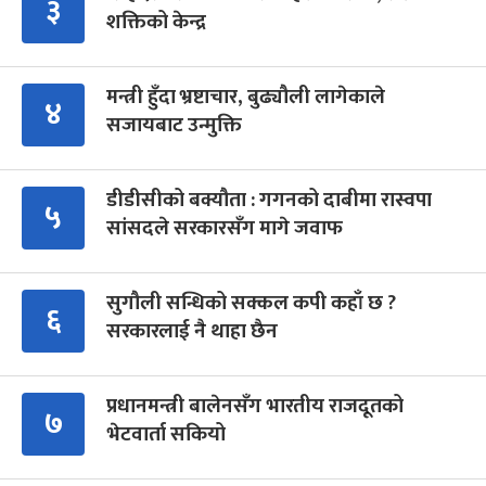
३
शक्तिको केन्द्र
मन्त्री हुँदा भ्रष्टाचार, बुढ्यौली लागेकाले
४
सजायबाट उन्मुक्ति
डीडीसीको बक्यौता : गगनको दाबीमा रास्वपा
५
सांसदले सरकारसँग मागे जवाफ
सुगौली सन्धिको सक्कल कपी कहाँ छ ?
६
सरकारलाई नै थाहा छैन
प्रधानमन्त्री बालेनसँग भारतीय राजदूतको
७
भेटवार्ता सकियो