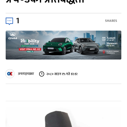
1
SHARES
अनलाइनखबर
२०८० साउन १५ गते १२:१२