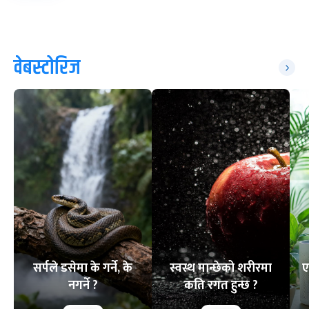
वेबस्टोरिज
सर्पले डसेमा के गर्ने, के
स्वस्थ मान्छेको शरीरमा
ए
नगर्ने ?
कति रगत हुन्छ ?