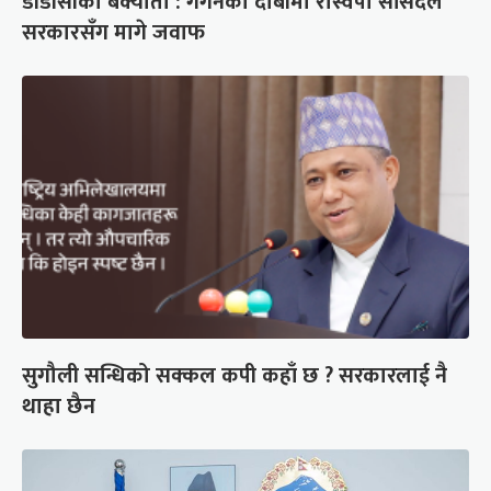
डीडीसीको बक्यौता : गगनको दाबीमा रास्वपा सांसदले
सरकारसँग मागे जवाफ
सुगौली सन्धिको सक्कल कपी कहाँ छ ? सरकारलाई नै
थाहा छैन