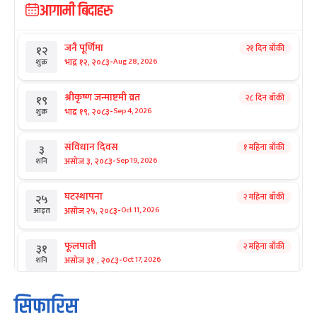
आगामी बिदाहरु
जनै पूर्णिमा
२१ दिन बाँकी
१२
-
भाद्र १२, २०८३
Aug 28, 2026
शुक्र
श्रीकृष्ण जन्माष्टमी व्रत
२८ दिन बाँकी
१९
-
भाद्र १९, २०८३
Sep 4, 2026
शुक्र
संविधान दिवस
१ महिना बाँकी
३
-
असोज ३, २०८३
Sep 19, 2026
शनि
घटस्थापना
२ महिना बाँकी
२५
-
असोज २५, २०८३
Oct 11, 2026
आइत
फूलपाती
२ महिना बाँकी
३१
-
असोज ३१ , २०८३
Oct 17, 2026
शनि
कार्तिक सङ्क्रान्ति
२ महिना बाँकी
१
सिफारिस
-
कार्तिक १, २०८३
Oct 18, 2026
आइत