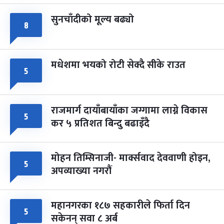
सुनचाँदीको मूल्य बढ्यो
८
मधेशमा भयको रोटी सेक्दै सीके राउत
५
राजमार्ग दायाँबायाँका जग्गामा लाग्ने विकास
५
कर ५ प्रतिशत बिन्दु बढाइँदै
मोहन तिम्सिनाजी- मार्क्सवाद देववाणी होइन,
५
अपव्याख्या नगरौं
महानगरका १८७ सहकारीले फिर्ता दिन
५
सकेनन् सवा ८ अर्ब