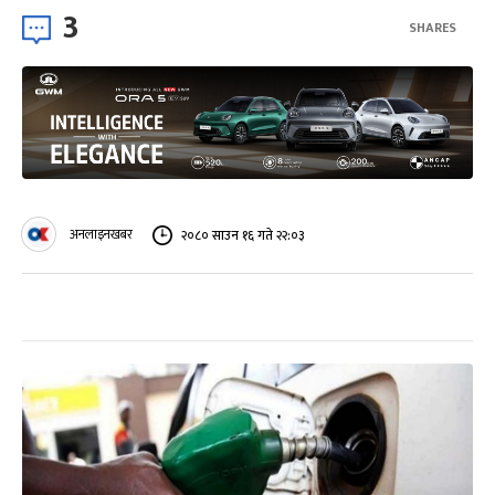
3
SHARES
अनलाइनखबर
२०८० साउन १६ गते २२:०३