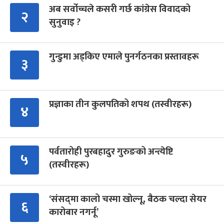
अब सर्वोच्चले कसरी गर्छ कांग्रेस विवादको
२
सुनुवाइ ?
गुन्डुमा अड्किए एमाले पुनर्गठनका प्रस्तावहरू
३
प्रज्ञाका तीन कुलपतिको शपथ (तस्वीरहरू)
४
पर्वतारोही पुरबहादुर गुरुङको अन्त्येष्टि
५
(तस्वीरहरू)
‘संसद्‍मा कालो चस्मा खोल्नू, बैठक चल्दा सेयर
६
कारोबार नगर्नू’