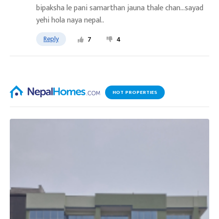
bipaksha le pani samarthan jauna thale chan...sayad
yehi hola naya nepal..
Reply
7
4
HOT PROPERTIES