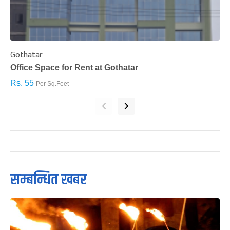
Gothatar
S
Office Space for Rent at Gothatar
H
Rs. 55
R
Per Sq.Feet
‹
›
सम्बन्धित खबर