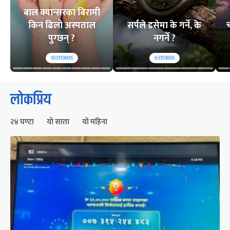
बाल क्यान्सरका बिरामी
किन ढिलो अस्पताल
सर्पले डसेमा के गर्ने, के
च
पुग्छन् ?
नगर्ने ?
10
STORIES
6
STORIES
लोकप्रिय
२४ घण्टा
यो साता
यो महिना