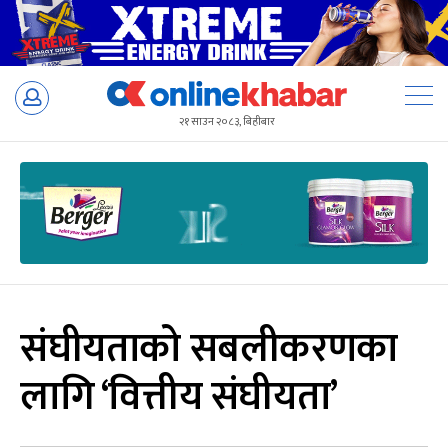
Skip
to
२१ साउन २०८३, बिहीबार
content
संघीयताको सबलीकरणका
लागि ‘वित्तीय संघीयता’