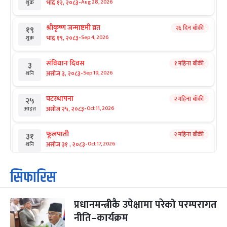
-
भाद्र १२, २०८३
Aug 28, 2026
शुक्र
श्रीकृष्ण जन्माष्टमी व्रत
२६ दिन बाँकी
१९
-
भाद्र १९, २०८३
Sep 4, 2026
शुक्र
संविधान दिवस
१ महिना बाँकी
३
-
असोज ३, २०८३
Sep 19, 2026
शनि
घटस्थापना
२ महिना बाँकी
२५
-
असोज २५, २०८३
Oct 11, 2026
आइत
फूलपाती
२ महिना बाँकी
३१
-
असोज ३१ , २०८३
Oct 17, 2026
शनि
कार्तिक सङ्क्रान्ति
२ महिना बाँकी
१
सिफारिस
-
कार्तिक १, २०८३
Oct 18, 2026
आइत
प्रधानमन्त्रीकै उपेक्षामा परेको परम्परागत
महानवमी
२ महिना बाँकी
३
-
नीति–कार्यक्रम
कार्तिक ३, २०८३
Oct 20, 2026
मंगल