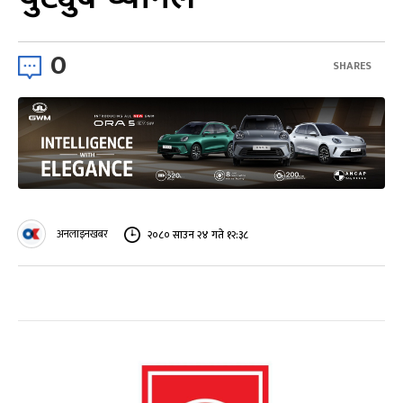
0
SHARES
अनलाइनखबर
२०८० साउन २४ गते १२:३८