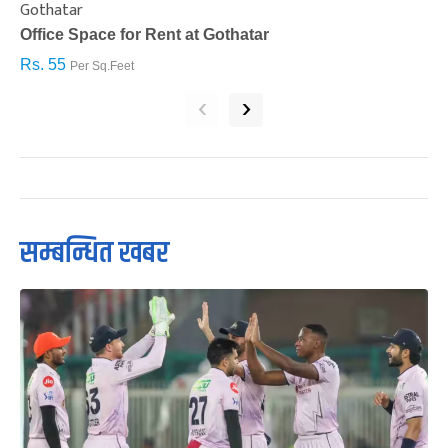
Gothatar
S
Office Space for Rent at Gothatar
H
Rs. 55
R
Per Sq.Feet
‹
›
सम्बन्धित खबर