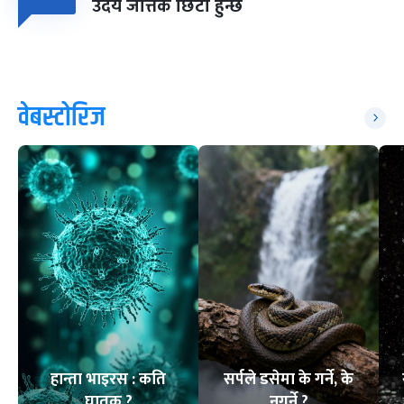
उदय जत्तिकै छिटो हुन्छ
वेबस्टोरिज
हान्ता भाइरस : कति
सर्पले डसेमा के गर्ने, के
घातक ?
नगर्ने ?