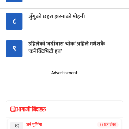
जुँगुको छहरा झरनाको मोहनी
८
उहिलेको ‘बर्दीबास चोक’ अहिले मधेशकै
९
‘कनेक्टिभिटी हब’
Advertisment
आगामी बिदाहरु
जनै पूर्णिमा
१९ दिन बाँकी
१२