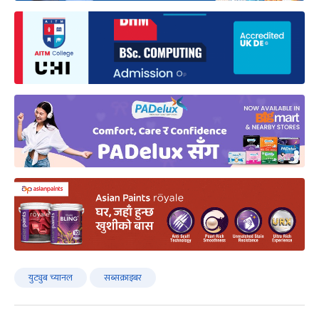
युट्युब च्यानल
सब्सक्राइबर