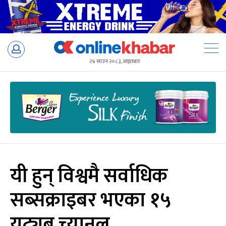
Skip
to
२४ साउन २०८३, आइतबार
content
यी हुन् विश्वमै सर्वाधिक
सब्सक्राइबर भएका १५
युट्युब च्यानल