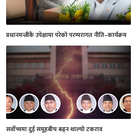
प्रधानमन्त्रीकै उपेक्षामा परेको परम्परागत नीति–कार्यक्रम
सर्वोच्चमा दुई समूहबीच बढ्न थाल्यो टकराव