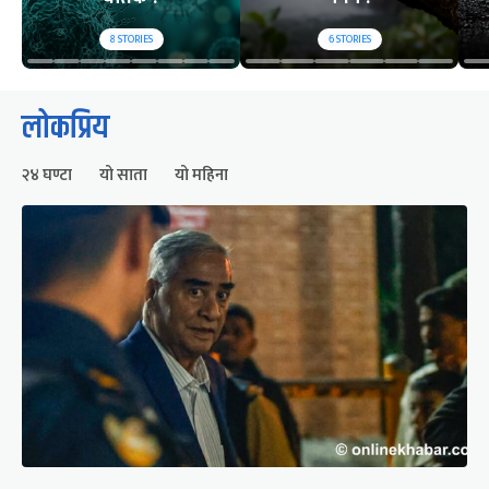
8
STORIES
6
STORIES
लोकप्रिय
२४ घण्टा
यो साता
यो महिना