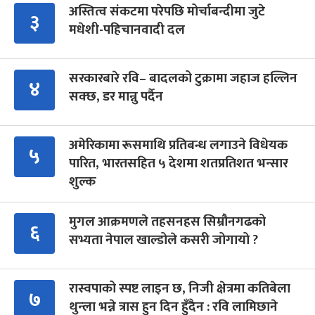
अस्तित्व संकटमा परेपछि मोर्चाबन्दीमा जुटे
३
मधेशी-पहिचानवादी दल
सरकारबारे रवि– बादलको टुक्रामा जहाज हल्लिन
४
सक्छ, डर मान्नु पर्दैन
अमेरिकामा रूसमाथि प्रतिबन्ध लगाउने विधेयक
५
पारित, भारतसहित ५ देशमा शतप्रतिशत भन्सार
शुल्क
मुगल आक्रमणले तहसनहस सिम्रौनगढको
६
सभ्यता नेपाल खाल्डोले कसरी जोगायो ?
रास्वपाको स्पष्ट लाइन छ, निजी क्षेत्रमा कतिबेला
७
थुन्ला भन्ने त्रास हुन दिन हुँदैन : रवि लामिछाने