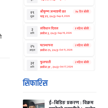
श्रीकृष्ण जन्माष्टमी व्रत
२७ दिन बाँकी
१९
-
भाद्र १९, २०८३
Sep 4, 2026
शुक्र
संविधान दिवस
१ महिना बाँकी
३
-
असोज ३, २०८३
Sep 19, 2026
शनि
ो
घटस्थापना
२ महिना बाँकी
२५
-
असोज २५, २०८३
Oct 11, 2026
आइत
फूलपाती
२ महिना बाँकी
३१
-
असोज ३१ , २०८३
Oct 17, 2026
शनि
कार्तिक सङ्क्रान्ति
२ महिना बाँकी
१
सिफारिस
-
कार्तिक १, २०८३
Oct 18, 2026
आइत
महानवमी
२ महिना बाँकी
३
-
कार्तिक ३, २०८३
Oct 20, 2026
मंगल
ई–बिडिङ प्रकरण : विक्रम