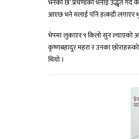
भनेको छ’ प्रचण्डको भनाइ उद्धृत गर्दै के
आएछ भने मलाई पनि हत्कडी लगाएर थुने
भेपमा लुकाएर ९ किलो सुन ल्याएको आर
कृष्णबहादुर महरा र उनका छोराहरु
थियो ।