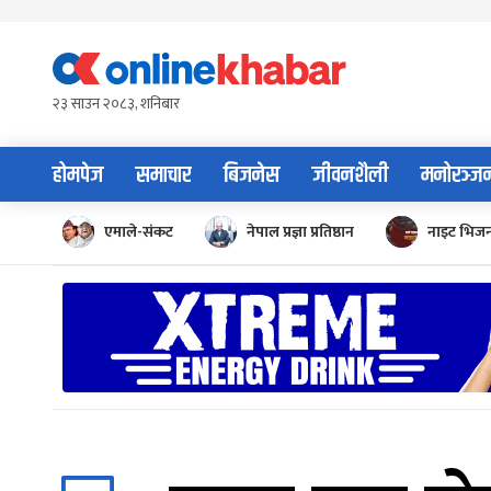
Skip
to
content
२३ साउन २०८३, शनिबार
होमपेज
समाचार
बिजनेस
जीवनशैली
मनोरञ्ज
एमाले-संकट
नेपाल प्रज्ञा प्रतिष्ठान
नाइट भिज