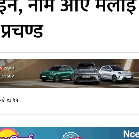
होइन, नाम आए मलाई
प्रचण्ड
गते १३:५५