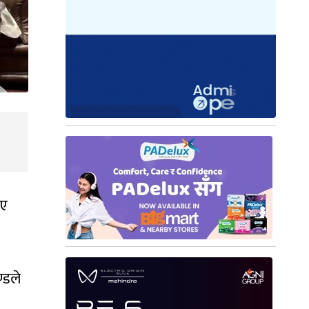
आए
्डले