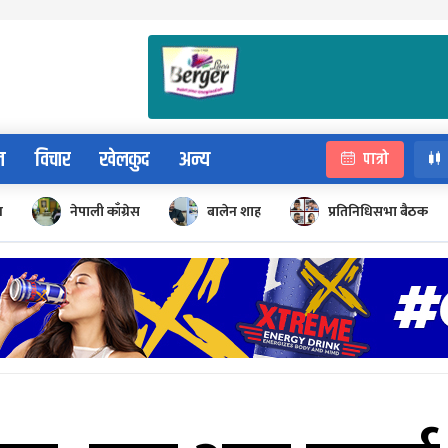
न
विचार
खेलकुद
अन्य
पात्रो
न
नेपाली काँग्रेस
बालेन शाह
प्रतिनिधिसभा बैठक