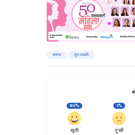
प्रचण्ड
सुन तस्करी
य
80%
1%
खुसी
दुःखी