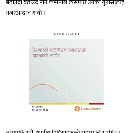
बताउँदा बताउँदै पनि कम्पनीले त्यसपछि उनको गुनासोलाई
नजरअन्दाज गर्‍यो ।