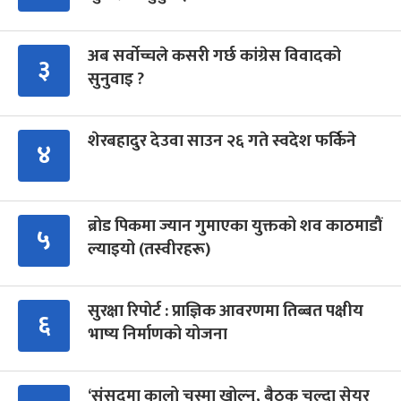
अब सर्वोच्चले कसरी गर्छ कांग्रेस विवादको
३
सुनुवाइ ?
शेरबहादुर देउवा साउन २६ गते स्वदेश फर्किने
४
ब्रोड पिकमा ज्यान गुमाएका युक्तको शव काठमाडौं
५
ल्याइयो (तस्वीरहरू)
सुरक्षा रिपोर्ट : प्राज्ञिक आवरणमा तिब्बत पक्षीय
६
भाष्य निर्माणको योजना
‘संसद्‍मा कालो चस्मा खोल्नू, बैठक चल्दा सेयर