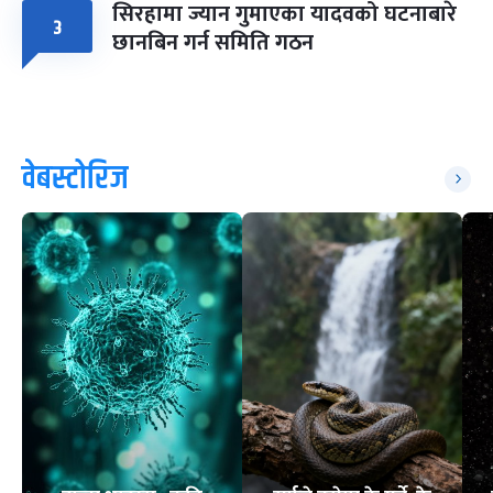
सिरहामा ज्यान गुमाएका यादवको घटनाबारे
३
छानबिन गर्न समिति गठन
वेबस्टोरिज