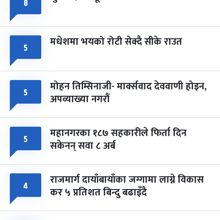
८
मधेशमा भयको रोटी सेक्दै सीके राउत
५
मोहन तिम्सिनाजी- मार्क्सवाद देववाणी होइन,
५
अपव्याख्या नगरौं
महानगरका १८७ सहकारीले फिर्ता दिन
५
सकेनन् सवा ८ अर्ब
राजमार्ग दायाँबायाँका जग्गामा लाग्ने विकास
४
कर ५ प्रतिशत बिन्दु बढाइँदै