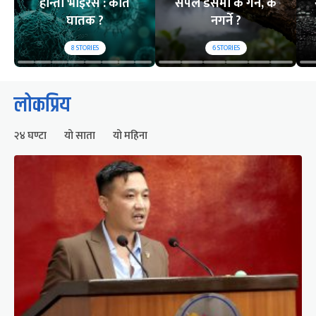
हान्ता भाइरस : कति
सर्पले डसेमा के गर्ने, के
घातक ?
नगर्ने ?
8
STORIES
6
STORIES
लोकप्रिय
२४ घण्टा
यो साता
यो महिना