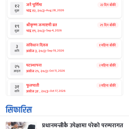
जनै पूर्णिमा
२२ दिन बाँकी
१२
-
भाद्र १२, २०८३
Aug 28, 2026
शुक्र
श्रीकृष्ण जन्माष्टमी व्रत
२९ दिन बाँकी
१९
-
भाद्र १९, २०८३
Sep 4, 2026
शुक्र
संविधान दिवस
१ महिना बाँकी
३
-
असोज ३, २०८३
Sep 19, 2026
शनि
घटस्थापना
२ महिना बाँकी
२५
-
असोज २५, २०८३
Oct 11, 2026
आइत
फूलपाती
२ महिना बाँकी
३१
-
असोज ३१ , २०८३
Oct 17, 2026
शनि
कार्तिक सङ्क्रान्ति
२ महिना बाँकी
१
सिफारिस
-
कार्तिक १, २०८३
Oct 18, 2026
आइत
प्रधानमन्त्रीकै उपेक्षामा परेको परम्परागत
महानवमी
२ महिना बाँकी
३