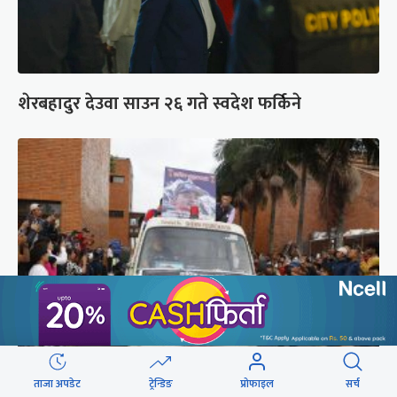
शेरबहादुर देउवा साउन २६ गते स्वदेश फर्किने
ब्रोड पिकमा ज्यान गुमाएका युक्तको शव काठमाडौं
ताजा अपडेट
ट्रेन्डिङ
प्रोफाइल
सर्च