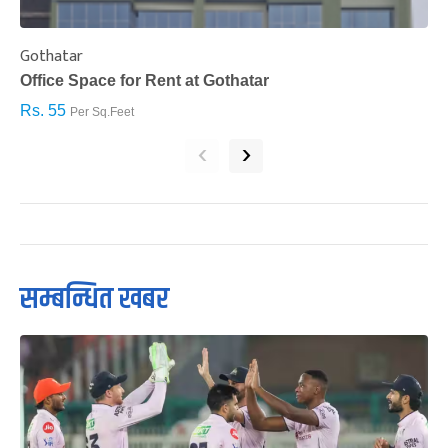
Gothatar
S
Office Space for Rent at Gothatar
H
Rs. 55
R
Per Sq.Feet
‹
›
सम्बन्धित खबर