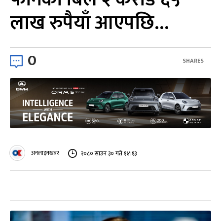
लाख रुपैयाँ आएपछि…
0
SHARES
अनलाइनखबर
२०८० साउन ३० गते १४:१३