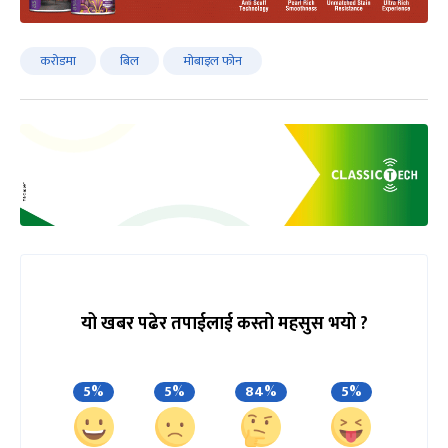
करोडमा
बिल
मोबाइल फोन
यो खबर पढेर तपाईलाई कस्तो महसुस भयो ?
5%
5%
84%
5%