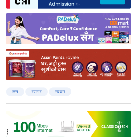
ऋण
ऋणपत्र
सरकार