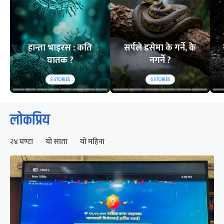
हान्ता भाइरस : कति
सर्पले डसेमा के गर्ने, के
घातक ?
नगर्ने ?
8
STORIES
6
STORIES
लोकप्रिय
२४ घण्टा
यो साता
यो महिना