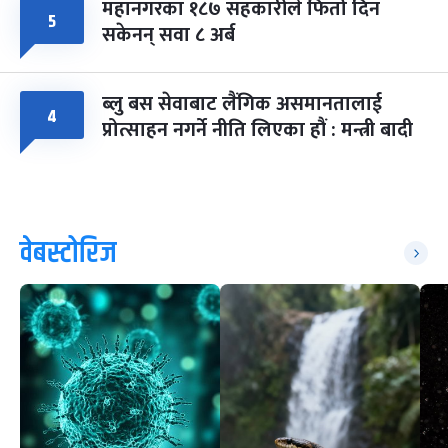
महानगरका १८७ सहकारीले फिर्ता दिन
५
सकेनन् सवा ८ अर्ब
ब्लु बस सेवाबाट लैंगिक असमानतालाई
४
प्रोत्साहन नगर्ने नीति लिएका हौं : मन्त्री बादी
वेबस्टोरिज