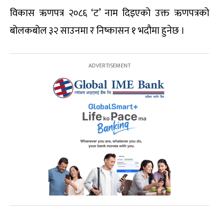
विकास ऋणपत्र २०८६ ‘ट’ नाम दिइएको उक्त ऋणपत्रको
बोलकबोल ३२ साउनमा र निष्कासन १ भदौमा हुनेछ ।