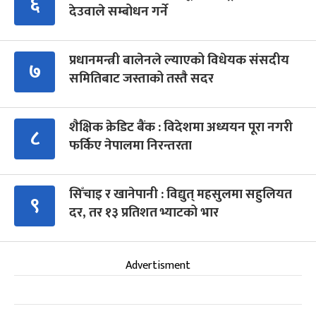
६
देउवाले सम्बोधन गर्ने
प्रधानमन्त्री बालेनले ल्याएको विधेयक संसदीय
७
समितिबाट जस्ताको तस्तै सदर
शैक्षिक क्रेडिट बैंक : विदेशमा अध्ययन पूरा नगरी
८
फर्किए नेपालमा निरन्तरता
सिँचाइ र खानेपानी : विद्युत् महसुलमा सहुलियत
९
दर, तर १३ प्रतिशत भ्याटको भार
Advertisment