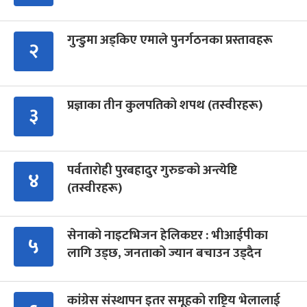
गुन्डुमा अड्किए एमाले पुनर्गठनका प्रस्तावहरू
२
प्रज्ञाका तीन कुलपतिको शपथ (तस्वीरहरू)
३
पर्वतारोही पुरबहादुर गुरुङको अन्त्येष्टि
४
(तस्वीरहरू)
सेनाको नाइटभिजन हेलिकप्टर : भीआईपीका
५
लागि उड्छ, जनताको ज्यान बचाउन उड्दैन
कांग्रेस संस्थापन इतर समूहको राष्ट्रिय भेलालाई