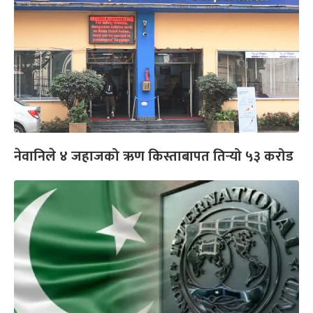
नेवानिले ४ जहाजको ऋण किस्ताबापत तिर्‍यो ५३ करोड