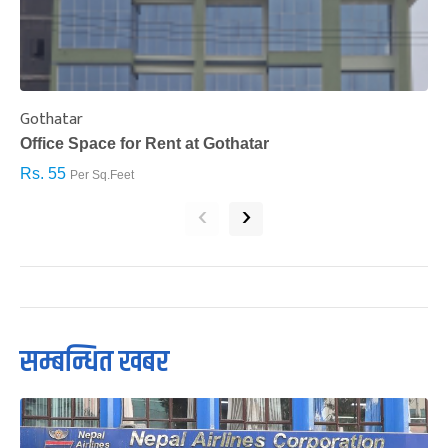
Gothatar
S
Office Space for Rent at Gothatar
H
Rs. 55
R
Per Sq.Feet
‹
›
सम्बन्धित खबर