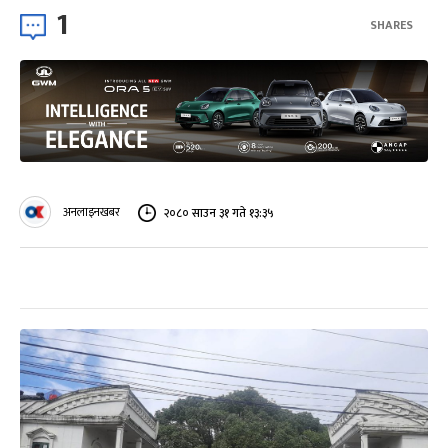
1
SHARES
अनलाइनखबर
२०८० साउन ३१ गते १३:३५