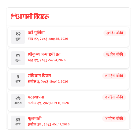
आगामी बिदाहरु
जनै पूर्णिमा
२१ दिन बाँकी
१२
-
भाद्र १२, २०८३
Aug 28, 2026
शुक्र
श्रीकृष्ण जन्माष्टमी व्रत
२८ दिन बाँकी
१९
-
भाद्र १९, २०८३
Sep 4, 2026
शुक्र
संविधान दिवस
१ महिना बाँकी
३
-
असोज ३, २०८३
Sep 19, 2026
शनि
घटस्थापना
२ महिना बाँकी
२५
-
असोज २५, २०८३
Oct 11, 2026
आइत
फूलपाती
२ महिना बाँकी
३१
-
असोज ३१ , २०८३
Oct 17, 2026
शनि