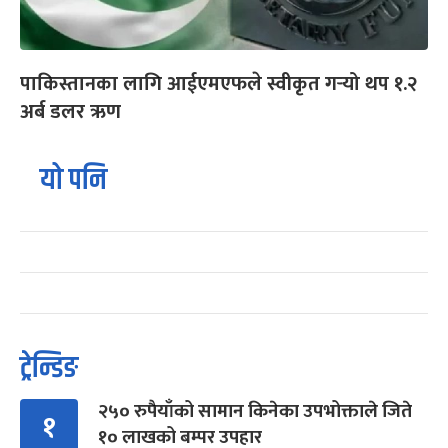
पाकिस्तानका लागि आईएमएफले स्वीकृत गर्‍यो थप १.२
अर्ब डलर ऋण
यो पनि
ट्रेन्डिङ
२५० रुपैयाँको सामान किनेका उपभोक्ताले जिते
१
१० लाखको बम्पर उपहार