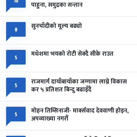
१०
पाहुना, समुद्रका सन्तान
-
चैत्र ८, २०८३
Mar 22, 2027
सोम
सुनचाँदीको मूल्य बढ्यो
८
मधेशमा भयको रोटी सेक्दै सीके राउत
५
राजमार्ग दायाँबायाँका जग्गामा लाग्ने विकास
५
कर ५ प्रतिशत बिन्दु बढाइँदै
मोहन तिम्सिनाजी- मार्क्सवाद देववाणी होइन,
५
अपव्याख्या नगरौं