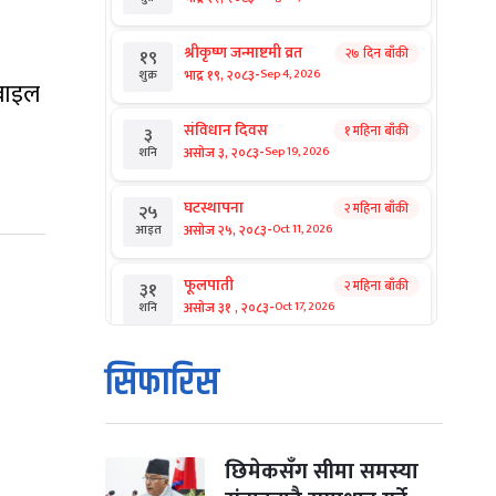
श्रीकृष्ण जन्माष्टमी व्रत
२७ दिन बाँकी
१९
-
भाद्र १९, २०८३
Sep 4, 2026
शुक्र
ोबाइल
संविधान दिवस
१ महिना बाँकी
३
-
असोज ३, २०८३
Sep 19, 2026
शनि
घटस्थापना
२ महिना बाँकी
२५
-
असोज २५, २०८३
Oct 11, 2026
आइत
फूलपाती
२ महिना बाँकी
३१
-
असोज ३१ , २०८३
Oct 17, 2026
शनि
कार्तिक सङ्क्रान्ति
२ महिना बाँकी
१
सिफारिस
-
कार्तिक १, २०८३
Oct 18, 2026
आइत
महानवमी
२ महिना बाँकी
३
-
कार्तिक ३, २०८३
Oct 20, 2026
मंगल
छिमेकसँग सीमा समस्या