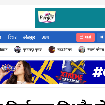
न
विचार
खेलकुद
अन्य
पात्रो
रतिष्ठान
पुरबहादुर गुरुङ
नाइट भिजन
नेपाली काँग्रेस