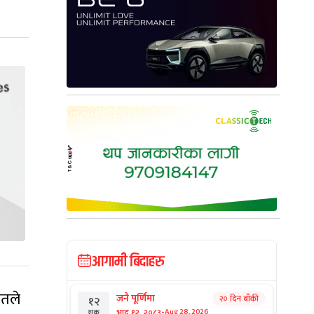
आगामी बिदाहरु
शतले
जनै पूर्णिमा
२० दिन बाँकी
१२
-
भाद्र १२, २०८३
Aug 28, 2026
शुक्र