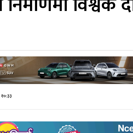
िर्माणमा विश्वकै दो
 १०:३३