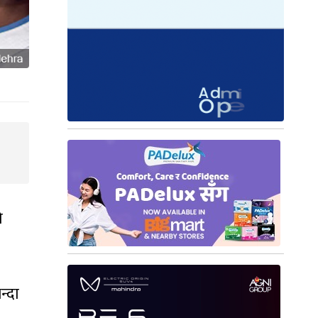
ो
न्दा