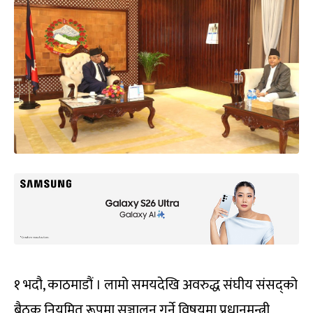
१ भदौ, काठमाडौं । लामो समयदेखि अवरुद्ध संघीय संसद्को
बैठक नियमित रूपमा सञ्चालन गर्ने विषयमा प्रधानमन्त्री