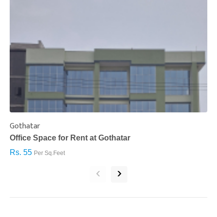
Gothatar
S
Office Space for Rent at Gothatar
H
Rs. 55
R
Per Sq.Feet
‹
›