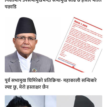
निवर्तमान उपसभामुखभन्दा सभामुख साढे ७ हजार मतले
पछाडि
पूर्व सभामुख घिमिरेको प्रतिक्रिया- महाकाली सन्धिबारे
स्पष्ट छु, मेरो हस्ताक्षर छैन