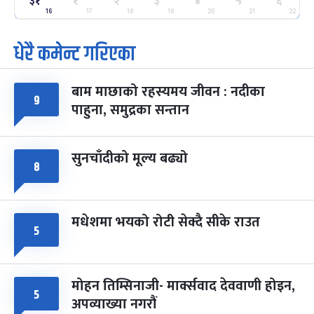
२५
३१
१
२
३
४
५
६
-
फाल्गुन २५, २०८३
Mar 9, 2027
मंगल
16
17
18
19
20
21
22
धेरै कमेन्ट गरिएका
पूर्णिमा व्रत
७ महिना बाँकी
७
-
चैत्र ७, २०८३
Mar 21, 2027
आइत
बाम माछाको रहस्यमय जीवन : नदीका
फागुपूर्णिमा
७ महिना बाँकी
८
९
पाहुना, समुद्रका सन्तान
-
चैत्र ८, २०८३
Mar 22, 2027
सोम
सुनचाँदीको मूल्य बढ्यो
८
मधेशमा भयको रोटी सेक्दै सीके राउत
५
मोहन तिम्सिनाजी- मार्क्सवाद देववाणी होइन,
५
अपव्याख्या नगरौं