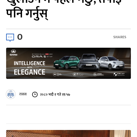
पनि गर्नुस्
0
SHARES
रासस
२०८० भदौ १ गते ११:५७