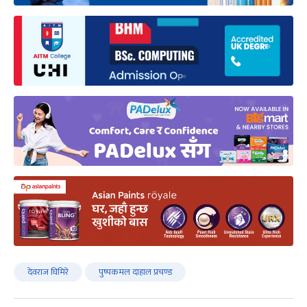
देवराज घिमिरे
पुष्पकमल दाहाल प्रचण्ड