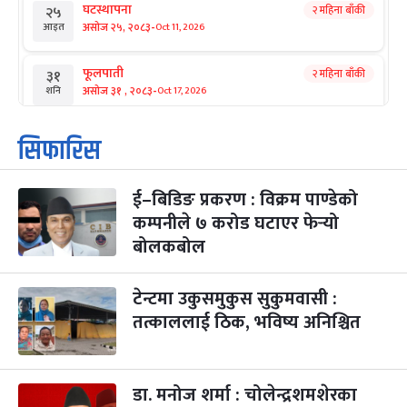
घटस्थापना
२ महिना बाँकी
२५
-
असोज २५, २०८३
Oct 11, 2026
आइत
फूलपाती
२ महिना बाँकी
३१
-
असोज ३१ , २०८३
Oct 17, 2026
शनि
कार्तिक सङ्क्रान्ति
२ महिना बाँकी
१
सिफारिस
-
कार्तिक १, २०८३
Oct 18, 2026
आइत
ई–बिडिङ प्रकरण : विक्रम पाण्डेको
महानवमी
२ महिना बाँकी
३
-
कम्पनीले ७ करोड घटाएर फेर्‍यो
कार्तिक ३, २०८३
Oct 20, 2026
मंगल
बोलकबोल
विजयादशमी
२ महिना बाँकी
४
-
कार्तिक ४, २०८३
Oct 21, 2026
बुध
टेन्टमा उकुसमुकुस सुकुमवासी :
तत्काललाई ठिक, भविष्य अनिश्चित
पापा‌ङ्कुशा एकादशी व्रत
२ महिना बाँकी
५
-
कार्तिक ५, २०८३
Oct 22, 2026
बिहि
डा. मनोज शर्मा : चोलेन्द्रशमशेरका
कुकुर तिहार
३ महिना बाँकी
२२