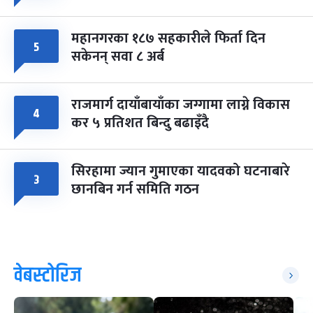
महानगरका १८७ सहकारीले फिर्ता दिन
५
सकेनन् सवा ८ अर्ब
राजमार्ग दायाँबायाँका जग्गामा लाग्ने विकास
४
कर ५ प्रतिशत बिन्दु बढाइँदै
सिरहामा ज्यान गुमाएका यादवको घटनाबारे
३
छानबिन गर्न समिति गठन
वेबस्टोरिज