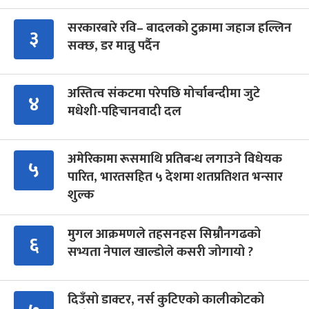
सरकारबारे रवि– बादलको टुक्रामा जहाज हल्लिन
३
सक्छ, डर मान्नु पर्दैन
अस्तित्व संकटमा परेपछि मोर्चाबन्दीमा जुटे
४
मधेशी-पहिचानवादी दल
अमेरिकामा रूसमाथि प्रतिबन्ध लगाउने विधेयक
५
पारित, भारतसहित ५ देशमा शतप्रतिशत भन्सार
शुल्क
मुगल आक्रमणले तहसनहस सिम्रौनगढको
६
सभ्यता नेपाल खाल्डोले कसरी जोगायो ?
दिउँसो डाक्टर, नर्स कुटिएको कालीकोटको