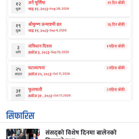
जनै पूर्णिमा
१९ दिन बाँकी
१२
-
भाद्र १२, २०८३
Aug 28, 2026
शुक्र
श्रीकृष्ण जन्माष्टमी व्रत
२६ दिन बाँकी
१९
-
भाद्र १९, २०८३
Sep 4, 2026
शुक्र
संविधान दिवस
१ महिना बाँकी
३
-
असोज ३, २०८३
Sep 19, 2026
शनि
घटस्थापना
२ महिना बाँकी
२५
-
असोज २५, २०८३
Oct 11, 2026
आइत
फूलपाती
२ महिना बाँकी
३१
-
असोज ३१ , २०८३
Oct 17, 2026
शनि
कार्तिक सङ्क्रान्ति
२ महिना बाँकी
१
सिफारिस
-
कार्तिक १, २०८३
Oct 18, 2026
आइत
संसद्को विशेष दिनमा बालेनको
महानवमी
२ महिना बाँकी
३