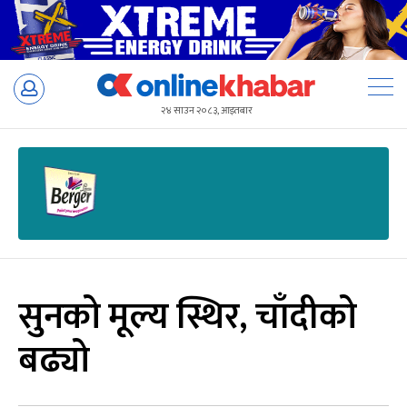
Skip
to
२४ साउन २०८३, आइतबार
content
सुनको मूल्य स्थिर, चाँदीको
बढ्यो