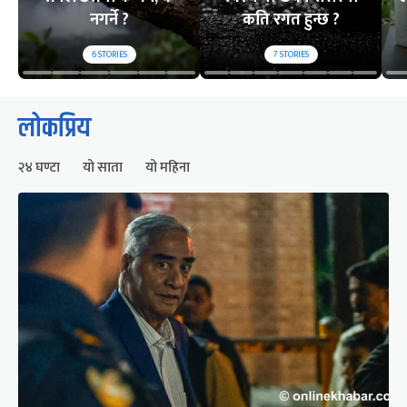
नगर्ने ?
कति रगत हुन्छ ?
6
STORIES
7
STORIES
लोकप्रिय
२४ घण्टा
यो साता
यो महिना