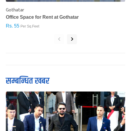
Gothatar
S
Office Space for Rent at Gothatar
H
Rs. 55
R
Per Sq.Feet
‹
›
सम्बन्धित खबर