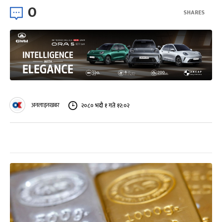
0
SHARES
अनलाइनखबर
२०८० भदौ १ गते १२:०२