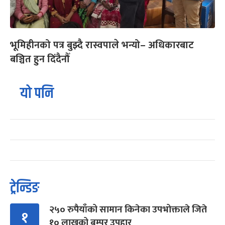
भूमिहीनको पत्र बुझ्दै रास्वपाले भन्यो– अधिकारबाट
बञ्चित हुन दिंदैनौँ
यो पनि
ट्रेन्डिङ
२५० रुपैयाँको सामान किनेका उपभोक्ताले जिते
१
१० लाखको बम्पर उपहार