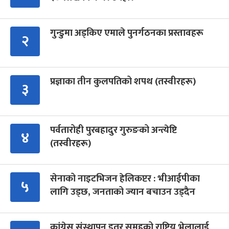
गुन्डुमा अड्किए एमाले पुनर्गठनका प्रस्तावहरू
२
प्रज्ञाका तीन कुलपतिको शपथ (तस्वीरहरू)
३
पर्वतारोही पुरबहादुर गुरुङको अन्त्येष्टि
४
(तस्वीरहरू)
सेनाको नाइटभिजन हेलिकप्टर : भीआईपीका
५
लागि उड्छ, जनताको ज्यान बचाउन उड्दैन
कांग्रेस संस्थापन इतर समूहको राष्ट्रिय भेलालाई