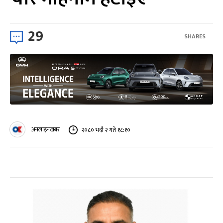
29
SHARES
अनलाइनखबर
२०८० भदौ २ गते १८:१०