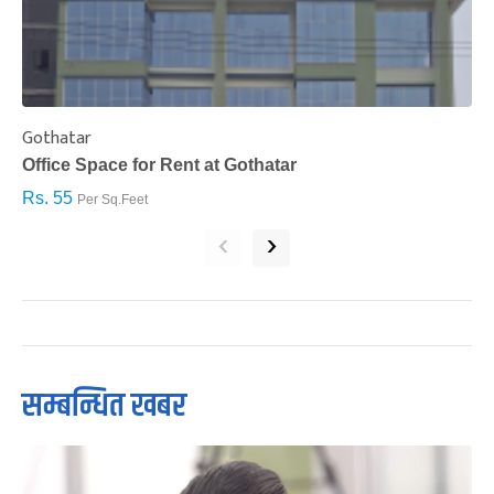
Gothatar
S
Office Space for Rent at Gothatar
H
Rs. 55
R
Per Sq.Feet
‹
›
सम्बन्धित खबर