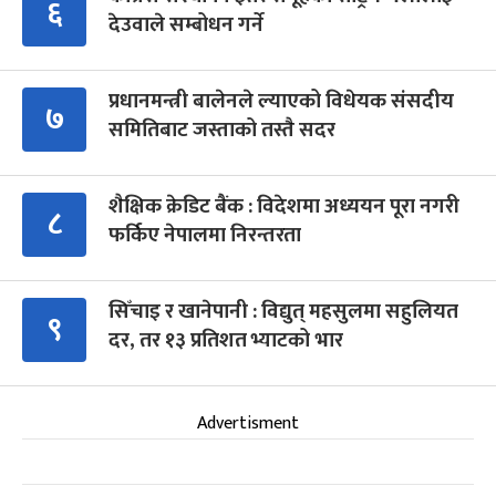
६
देउवाले सम्बोधन गर्ने
प्रधानमन्त्री बालेनले ल्याएको विधेयक संसदीय
७
समितिबाट जस्ताको तस्तै सदर
शैक्षिक क्रेडिट बैंक : विदेशमा अध्ययन पूरा नगरी
८
फर्किए नेपालमा निरन्तरता
सिँचाइ र खानेपानी : विद्युत् महसुलमा सहुलियत
९
दर, तर १३ प्रतिशत भ्याटको भार
Advertisment