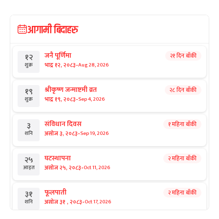
आगामी बिदाहरु
जनै पूर्णिमा
२१ दिन बाँकी
१२
-
भाद्र १२, २०८३
Aug 28, 2026
शुक्र
श्रीकृष्ण जन्माष्टमी व्रत
२८ दिन बाँकी
१९
-
भाद्र १९, २०८३
Sep 4, 2026
शुक्र
संविधान दिवस
१ महिना बाँकी
३
-
असोज ३, २०८३
Sep 19, 2026
शनि
घटस्थापना
२ महिना बाँकी
२५
-
असोज २५, २०८३
Oct 11, 2026
आइत
फूलपाती
२ महिना बाँकी
३१
-
असोज ३१ , २०८३
Oct 17, 2026
शनि