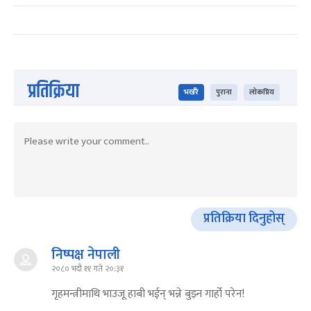
प्रतिक्रिया
भर्खरै
पुराना
लोकप्रिय
प्रतिक्रिया दिनुहोस्
निष्पक्ष नेपाली
२०८० भदौ ११ गते २०:३१
गृहमन्त्रीमाथि भाउजू हाबी भईन् भन्ने बुझ्न गार्हो परेन!