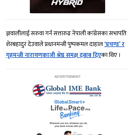
ज्ञवालीलाई सरुवा गर्न सत्तारुढ नेपाली कांग्रेसका सभापति
शेरबहादुर देउवाले प्रधानमन्त्री पुष्पकमल दाहाल
‘प्रचण्ड’ र
गृहमन्त्री नारायणकाजी श्रेष्ठ समक्ष दबाब दिए
का थिए ।