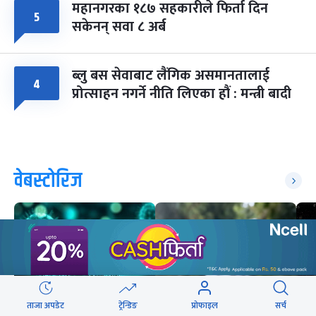
महानगरका १८७ सहकारीले फिर्ता दिन
५
सकेनन् सवा ८ अर्ब
ब्लु बस सेवाबाट लैंगिक असमानतालाई
४
प्रोत्साहन नगर्ने नीति लिएका हौं : मन्त्री बादी
वेबस्टोरिज
ताजा अपडेट
ट्रेन्डिङ
प्रोफाइल
सर्च