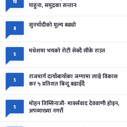
फागुपूर्णिमा
१०
७ महिना बाँकी
८
पाहुना, समुद्रका सन्तान
-
चैत्र ८, २०८३
Mar 22, 2027
सोम
सुनचाँदीको मूल्य बढ्यो
८
मधेशमा भयको रोटी सेक्दै सीके राउत
५
राजमार्ग दायाँबायाँका जग्गामा लाग्ने विकास
५
कर ५ प्रतिशत बिन्दु बढाइँदै
मोहन तिम्सिनाजी- मार्क्सवाद देववाणी होइन,
५
अपव्याख्या नगरौं