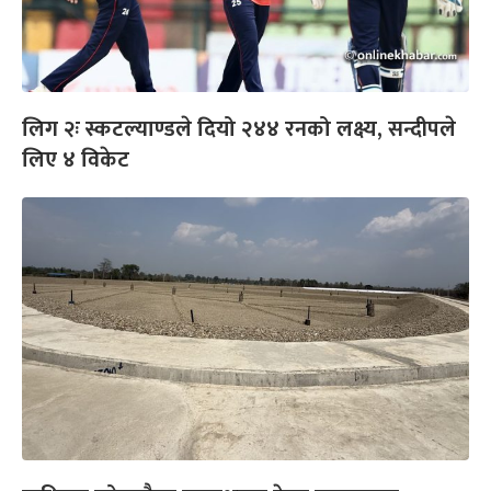
लिग २ः स्कटल्याण्डले दियो २४४ रनको लक्ष्य, सन्दीपले
लिए ४ विकेट