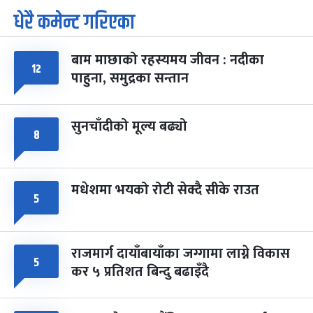
धेरै कमेन्ट गरिएका
पूर्णिमा व्रत
७ महिना बाँकी
७
-
चैत्र ७, २०८३
Mar 21, 2027
आइत
बाम माछाको रहस्यमय जीवन : नदीका
फागुपूर्णिमा
१२
७ महिना बाँकी
८
पाहुना, समुद्रका सन्तान
-
चैत्र ८, २०८३
Mar 22, 2027
सोम
सुनचाँदीको मूल्य बढ्यो
८
मधेशमा भयको रोटी सेक्दै सीके राउत
५
राजमार्ग दायाँबायाँका जग्गामा लाग्ने विकास
५
कर ५ प्रतिशत बिन्दु बढाइँदै