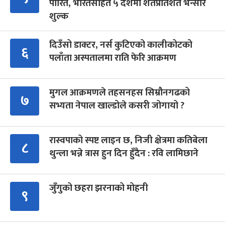
पारित, भारतसहित ५ देशमा शतप्रतिशत भन्सार
शुल्क
दिउँसो डाक्टर, नर्स कुटिएको कालीकोटको
६
पलाँता अस्पतालमा राति फेरि आक्रमण
मुगल आक्रमणले तहसनहस सिम्रौनगढको
७
सभ्यता नेपाल खाल्डोले कसरी जोगायो ?
रास्वपाको स्पष्ट लाइन छ, निजी क्षेत्रमा कतिबेला
८
थुन्ला भन्ने त्रास हुन दिन हुँदैन : रवि लामिछाने
जुँगुको छहरा झरनाको मोहनी
९