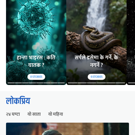
हान्ता भाइरस : कति
सर्पले डसेमा के गर्ने, के
घातक ?
नगर्ने ?
8
STORIES
6
STORIES
लोकप्रिय
२४ घण्टा
यो साता
यो महिना