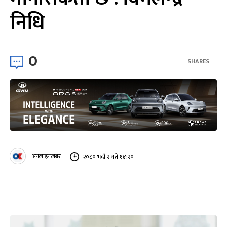
निधि
0
SHARES
अनलाइनखबर
२०८० भदौ २ गते १४:२०