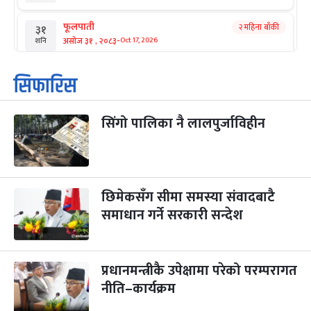
फूलपाती
२ महिना बाँकी
३१
-
असोज ३१ , २०८३
Oct 17, 2026
शनि
कार्तिक सङ्क्रान्ति
२ महिना बाँकी
१
सिफारिस
-
कार्तिक १, २०८३
Oct 18, 2026
आइत
सिंगो पालिका नै लालपुर्जाविहीन
महानवमी
२ महिना बाँकी
३
-
कार्तिक ३, २०८३
Oct 20, 2026
मंगल
विजयादशमी
२ महिना बाँकी
४
-
कार्तिक ४, २०८३
Oct 21, 2026
बुध
छिमेकसँग सीमा समस्या संवादबाटै
समाधान गर्ने सरकारी सन्देश
पापा‌ङ्कुशा एकादशी व्रत
२ महिना बाँकी
५
-
कार्तिक ५, २०८३
Oct 22, 2026
बिहि
प्रधानमन्त्रीकै उपेक्षामा परेको परम्परागत
कुकुर तिहार
३ महिना बाँकी
२२
-
कार्तिक २२, २०८३
नीति–कार्यक्रम
Nov 8, 2026
आइत