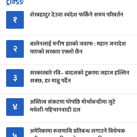
ट्रेन्डिङ
शेरबहादुर देउवा स्वदेश फर्किने समय परिवर्तन
१
बालेनलाई मनीष झाको जवाफ : महान जनादेश
२
पाएको सरकार एक्लो छैन
सरकारबारे रवि– बादलको टुक्रामा जहाज हल्लिन
३
सक्छ, डर मान्नु पर्दैन
अस्तित्व संकटमा परेपछि मोर्चाबन्दीमा जुटे
४
मधेशी-पहिचानवादी दल
अमेरिकामा रूसमाथि प्रतिबन्ध लगाउने विधेयक
५