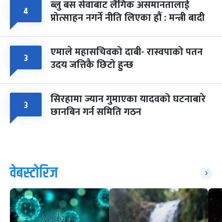
ब्लु बस सेवाबाट लैंगिक असमानतालाई
४
प्रोत्साहन नगर्ने नीति लिएका हौं : मन्त्री बादी
एमाले महासचिवको दाबी- रास्वपाको पतन
३
उदय जत्तिकै छिटो हुन्छ
सिरहामा ज्यान गुमाएका यादवको घटनाबारे
३
छानबिन गर्न समिति गठन
वेबस्टोरिज