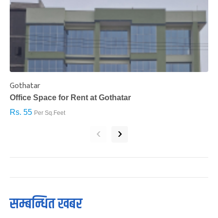
Gothatar
S
Office Space for Rent at Gothatar
H
Rs. 55
R
Per Sq.Feet
‹
›
सम्बन्धित खबर