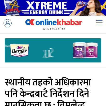
Skip
to
२३ साउन २०८३, शनिबार
content
स्थानीय तहको अधिकारमा
पनि केन्द्रबाटै निर्देशन दिने
मानसिकता छ : विमलेन्द्र