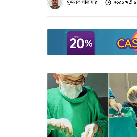
पुष्पराज चौलागाईं
२०८० भदौ ४ 