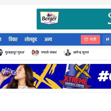
न
विचार
खेलकुद
अन्य
पात्रो
पुरबहादुर गुरुङ
एमाले-संकट
खगेन्द्र सुनार