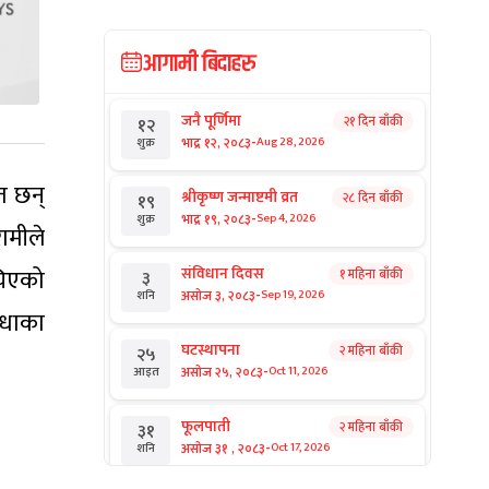
आगामी बिदाहरु
जनै पूर्णिमा
२१ दिन बाँकी
१२
-
भाद्र १२, २०८३
Aug 28, 2026
शुक्र
त छन्
श्रीकृष्ण जन्माष्टमी व्रत
२८ दिन बाँकी
१९
-
भाद्र १९, २०८३
Sep 4, 2026
शुक्र
रामीले
ँचिएको
संविधान दिवस
१ महिना बाँकी
३
-
असोज ३, २०८३
Sep 19, 2026
शनि
िधाका
घटस्थापना
२ महिना बाँकी
२५
-
असोज २५, २०८३
Oct 11, 2026
आइत
फूलपाती
२ महिना बाँकी
३१
-
असोज ३१ , २०८३
Oct 17, 2026
शनि