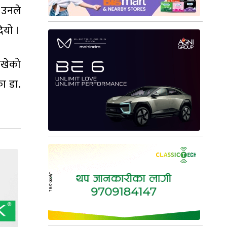
 उनले
दियो ।
ेखेको
ा डा.