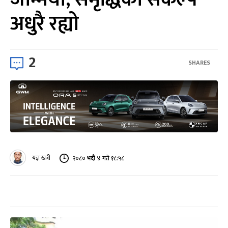
अधुरै रह्यो
2
SHARES
यज्ञ खत्री
२०८० भदौ ४ गते १८:५८