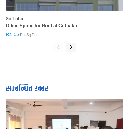
Gothatar
S
Office Space for Rent at Gothatar
H
Rs. 55
R
Per Sq.Feet
‹
›
सम्बन्धित खबर