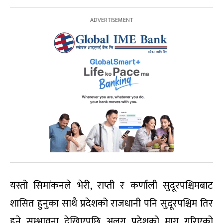
यस्तो सिमांकनले भेरी, राप्ती र कर्णाली सुदूरपश्चिमबाट
शासित हुनुका साथै प्रदेशको राजधानी पनि सुदूरपश्चिम तिर
हुने सम्भावना देखिएपछि अलग प्रदेशको माग गरिएको