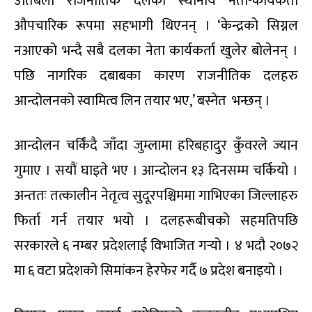
उतिबेला राजनीतिक दलका स्थानीय नेता-कार्यकर्ता
औपचारिक रूपमा सहभागी थिएनन् । ‘केन्द्रको सिग्नल
नआएको भन्दै सबै दलका नेता कार्यकर्ता खुलेर बोलेनन् ।
पछि नागरिक दबाबका कारण राजनीतिक दलहरु
आन्दोलनको स्वामित्व लिन तयार भए,’ बस्नेत भन्छन् ।
आन्दोलन चर्किंदै जाँदा जुम्लामा हरिबहादुर कुँवरले ज्यान
गुमाए । सयौं घाइते भए । आन्दोलन १३ दिनसम्म चर्कियो ।
अन्ततः तत्कालीन नेतृत्व सुदूरपश्चिममा गाभिएका जिल्लाहरु
फिर्ता गर्न तयार भयो । दलहरूबीचको सहमतिपछि
सरकारले ६ नम्बर प्रदेशलाई विभाजित गर्‍यो । ४ भदौ २०७२
मा ६ वटा प्रदेशको सिमांकन हेरफेर गर्दै ७ प्रदेश बनाइयो ।