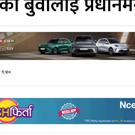
का बुवालाई प्रधानमन्त
े ९:४०