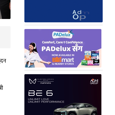
सुदन
री