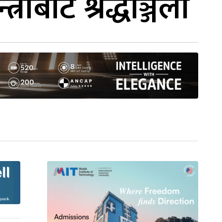
्रीबाट श्रद्धाञ्जली