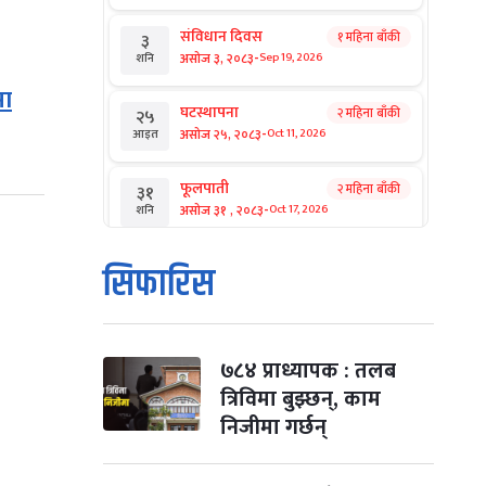
संविधान दिवस
१ महिना बाँकी
३
-
असोज ३, २०८३
Sep 19, 2026
शनि
मा
घटस्थापना
२ महिना बाँकी
२५
-
असोज २५, २०८३
Oct 11, 2026
आइत
फूलपाती
२ महिना बाँकी
३१
-
असोज ३१ , २०८३
Oct 17, 2026
शनि
कार्तिक सङ्क्रान्ति
२ महिना बाँकी
१
सिफारिस
-
कार्तिक १, २०८३
Oct 18, 2026
आइत
महानवमी
२ महिना बाँकी
३
-
कार्तिक ३, २०८३
Oct 20, 2026
मंगल
७८४ प्राध्यापक : तलब
त्रिविमा बुझ्छन्, काम
विजयादशमी
२ महिना बाँकी
४
निजीमा गर्छन्
-
कार्तिक ४, २०८३
Oct 21, 2026
बुध