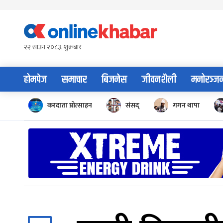
Skip
to
content
२२ साउन २०८३, शुक्रबार
होमपेज
समाचार
बिजनेस
जीवनशैली
मनोरञ्ज
करदाता प्रोत्साहन
संसद्
गगन थापा