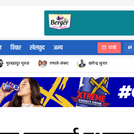
न
विचार
खेलकुद
अन्य
पात्रो
पुरबहादुर गुरुङ
एमाले-संकट
खगेन्द्र सुनार