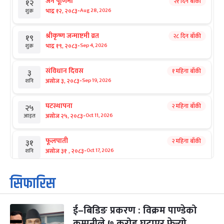
जनै पूर्णिमा
२१ दिन बाँकी
१२
-
भाद्र १२, २०८३
Aug 28, 2026
शुक्र
श्रीकृष्ण जन्माष्टमी व्रत
२८ दिन बाँकी
१९
-
भाद्र १९, २०८३
Sep 4, 2026
शुक्र
संविधान दिवस
१ महिना बाँकी
३
-
असोज ३, २०८३
Sep 19, 2026
शनि
घटस्थापना
२ महिना बाँकी
२५
-
असोज २५, २०८३
Oct 11, 2026
आइत
फूलपाती
२ महिना बाँकी
३१
-
असोज ३१ , २०८३
Oct 17, 2026
शनि
कार्तिक सङ्क्रान्ति
२ महिना बाँकी
१
सिफारिस
-
कार्तिक १, २०८३
Oct 18, 2026
आइत
ई–बिडिङ प्रकरण : विक्रम पाण्डेको
महानवमी
२ महिना बाँकी
३
-
कम्पनीले ७ करोड घटाएर फेर्‍यो
कार्तिक ३, २०८३
Oct 20, 2026
मंगल