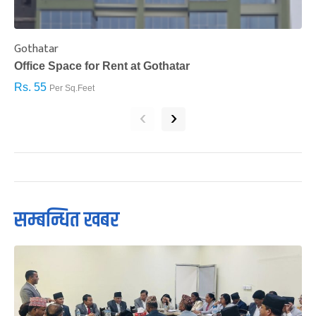
Gothatar
S
Office Space for Rent at Gothatar
H
Rs. 55
R
Per Sq.Feet
‹
›
सम्बन्धित खबर