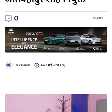
0
SHARES
अनलाइनखबर
२०८० भदौ ७ गते ९:३६