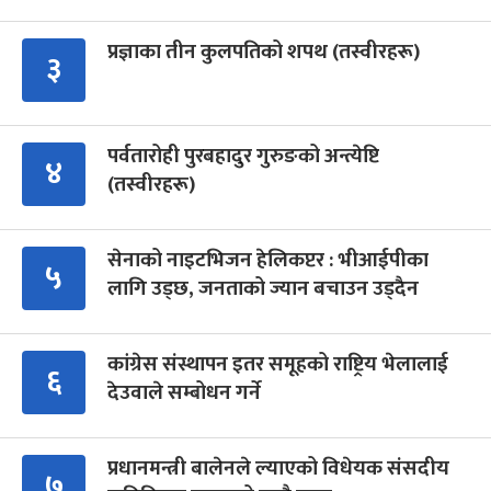
प्रज्ञाका तीन कुलपतिको शपथ (तस्वीरहरू)
३
पर्वतारोही पुरबहादुर गुरुङको अन्त्येष्टि
४
(तस्वीरहरू)
सेनाको नाइटभिजन हेलिकप्टर : भीआईपीका
५
लागि उड्छ, जनताको ज्यान बचाउन उड्दैन
कांग्रेस संस्थापन इतर समूहको राष्ट्रिय भेलालाई
६
देउवाले सम्बोधन गर्ने
प्रधानमन्त्री बालेनले ल्याएको विधेयक संसदीय
७