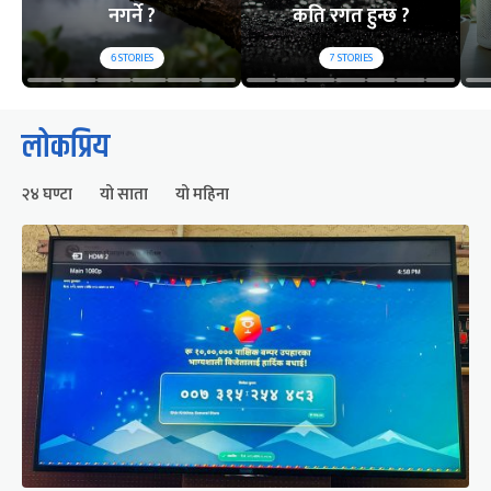
नगर्ने ?
कति रगत हुन्छ ?
6
STORIES
7
STORIES
लोकप्रिय
२४ घण्टा
यो साता
यो महिना