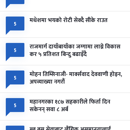
मधेशमा भयको रोटी सेक्दै सीके राउत
५
राजमार्ग दायाँबायाँका जग्गामा लाग्ने विकास
५
कर ५ प्रतिशत बिन्दु बढाइँदै
मोहन तिम्सिनाजी- मार्क्सवाद देववाणी होइन,
५
अपव्याख्या नगरौं
महानगरका १८७ सहकारीले फिर्ता दिन
५
सकेनन् सवा ८ अर्ब
ब्लु बस सेवाबाट लैंगिक असमानतालाई