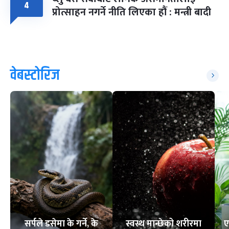
४
प्रोत्साहन नगर्ने नीति लिएका हौं : मन्त्री बादी
वेबस्टोरिज
सर्पले डसेमा के गर्ने, के
स्वस्थ मान्छेको शरीरमा
ए