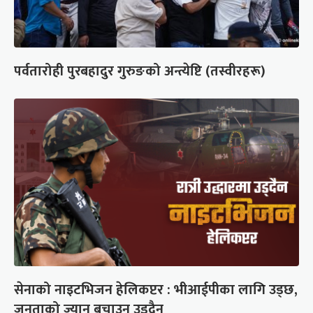
पर्वतारोही पुरबहादुर गुरुङको अन्त्येष्टि (तस्वीरहरू)
सेनाको नाइटभिजन हेलिकप्टर : भीआईपीका लागि उड्छ,
जनताको ज्यान बचाउन उड्दैन