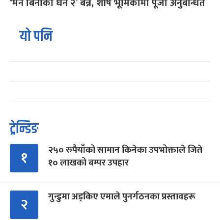
‘मन बिनाको धन २’ बन्ने, शीर्ष भूमिकामा पूजा अनुबन्धित
यो पनि
ट्रेन्डिङ
२५० रुपैयाँको सामान किनेका उपभोक्ताले जिते
१
१० लाखको बम्पर उपहार
गुन्डुमा अड्किए एमाले पुनर्गठनका प्रस्तावहरू
२