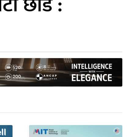
टी छाडे :