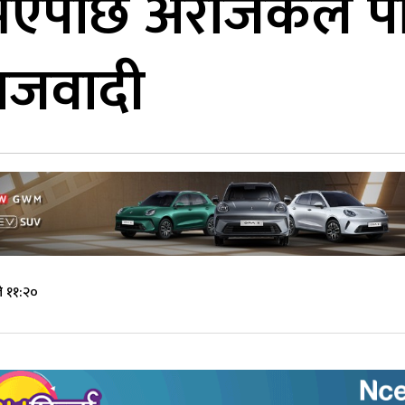
 नभएपछि अराजकले पार्
ाजवादी
े ११:२०