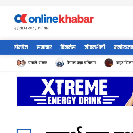
Skip
to
content
२३ साउन २०८३, शनिबार
होमपेज
समाचार
बिजनेस
जीवनशैली
मनोरञ्ज
एमाले-संकट
नेपाल प्रज्ञा प्रतिष्ठान
नाइट भिज