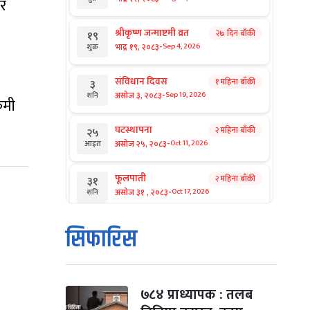
 र
श्रीकृष्ण जन्माष्टमी व्रत
२७ दिन बाँकी
१९
-
भाद्र १९, २०८३
Sep 4, 2026
शुक्र
संविधान दिवस
१ महिना बाँकी
३
-
असोज ३, २०८३
Sep 19, 2026
शनि
कमी
घटस्थापना
२ महिना बाँकी
२५
-
असोज २५, २०८३
Oct 11, 2026
आइत
फूलपाती
२ महिना बाँकी
३१
-
असोज ३१ , २०८३
Oct 17, 2026
शनि
कार्तिक सङ्क्रान्ति
२ महिना बाँकी
१
सिफारिस
-
कार्तिक १, २०८३
Oct 18, 2026
आइत
महानवमी
२ महिना बाँकी
३
-
कार्तिक ३, २०८३
Oct 20, 2026
मंगल
७८४ प्राध्यापक : तलब