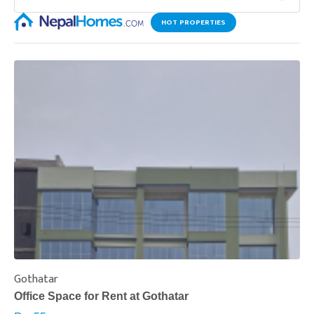
HOT PROPERTIES
Gothatar
S
Office Space for Rent at Gothatar
H