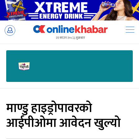
Skip
to
२२ साउन २०८३, शुक्रबार
content
माण्डु हाइड्रोपावरको
आईपीओमा आवेदन खुल्यो