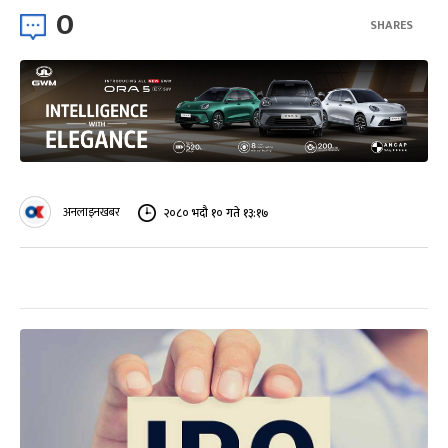
0
SHARES
अनलाइनखबर
२०८० भदौ १० गते १३:१७