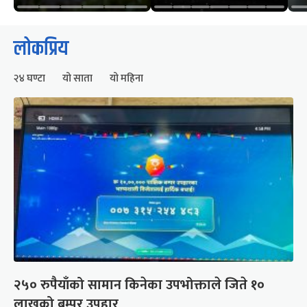
लोकप्रिय
२४ घण्टा
यो साता
यो महिना
२५० रुपैयाँको सामान किनेका उपभोक्ताले जिते १०
लाखको बम्पर उपहार