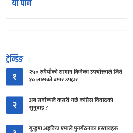
यो पनि
ट्रेन्डिङ
२५० रुपैयाँको सामान किनेका उपभोक्ताले जिते
१
१० लाखको बम्पर उपहार
अब सर्वोच्चले कसरी गर्छ कांग्रेस विवादको
२
सुनुवाइ ?
गुन्डुमा अड्किए एमाले पुनर्गठनका प्रस्तावहरू