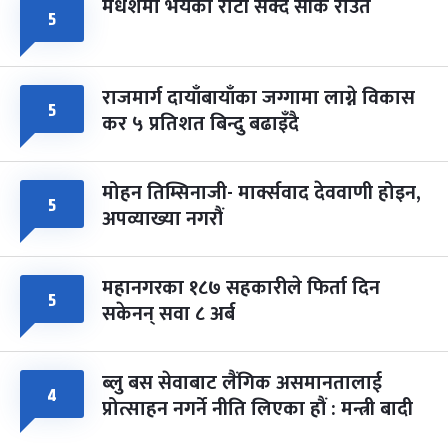
मधेशमा भयको रोटी सेक्दै सीके राउत
५
राजमार्ग दायाँबायाँका जग्गामा लाग्ने विकास
५
कर ५ प्रतिशत बिन्दु बढाइँदै
मोहन तिम्सिनाजी- मार्क्सवाद देववाणी होइन,
५
अपव्याख्या नगरौं
महानगरका १८७ सहकारीले फिर्ता दिन
५
सकेनन् सवा ८ अर्ब
ब्लु बस सेवाबाट लैंगिक असमानतालाई
४
प्रोत्साहन नगर्ने नीति लिएका हौं : मन्त्री बादी