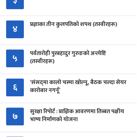
३
प्रज्ञाका तीन कुलपतिको शपथ (तस्वीरहरू)
४
पर्वतारोही पुरबहादुर गुरुङको अन्त्येष्टि
५
(तस्वीरहरू)
‘संसद्‍मा कालो चस्मा खोल्नू, बैठक चल्दा सेयर
६
कारोबार नगर्नू’
सुरक्षा रिपोर्ट : प्राज्ञिक आवरणमा तिब्बत पक्षीय
७
भाष्य निर्माणको योजना