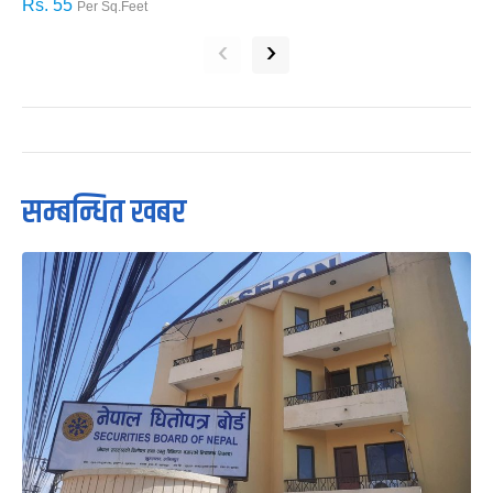
Rs. 55
R
Per Sq.Feet
‹
›
सम्बन्धित खबर