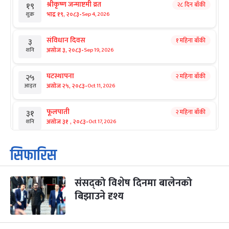
श्रीकृष्ण जन्माष्टमी व्रत
२८ दिन बाँकी
१९
-
भाद्र १९, २०८३
Sep 4, 2026
शुक्र
संविधान दिवस
१ महिना बाँकी
३
-
असोज ३, २०८३
Sep 19, 2026
शनि
घटस्थापना
२ महिना बाँकी
२५
-
असोज २५, २०८३
Oct 11, 2026
आइत
फूलपाती
२ महिना बाँकी
३१
-
असोज ३१ , २०८३
Oct 17, 2026
शनि
कार्तिक सङ्क्रान्ति
२ महिना बाँकी
१
सिफारिस
-
कार्तिक १, २०८३
Oct 18, 2026
आइत
संसद्को विशेष दिनमा बालेनको
महानवमी
२ महिना बाँकी
३
-
बिझाउने दृश्य
कार्तिक ३, २०८३
Oct 20, 2026
मंगल
विजयादशमी
२ महिना बाँकी
४
Oct 21, 2026