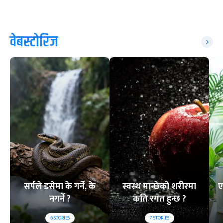
वेबस्टोरिज
सर्पले डसेमा के गर्ने, के
स्वस्थ मान्छेको शरीरमा
ए
नगर्ने ?
कति रगत हुन्छ ?
6
STORIES
7
STORIES