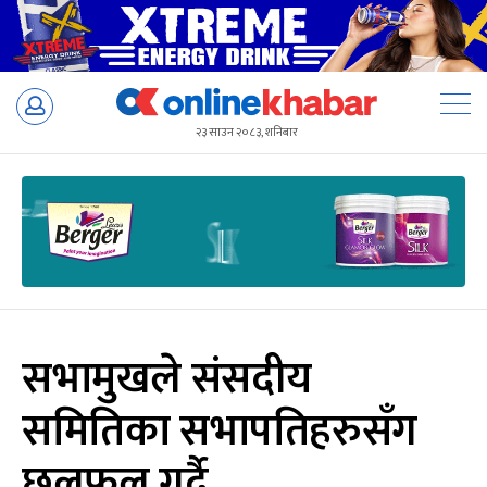
Skip
to
२३ साउन २०८३, शनिबार
content
सभामुखले संसदीय
समितिका सभापतिहरुसँग
छलफल गर्दै