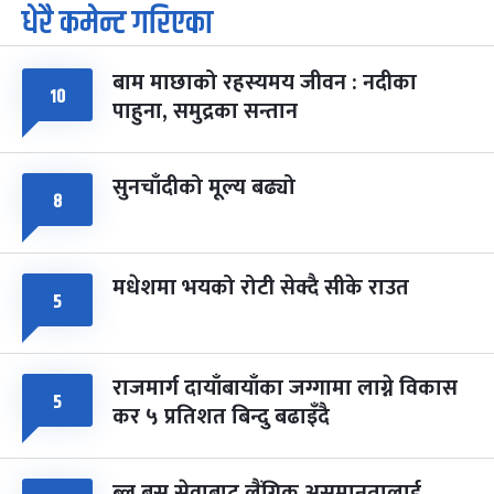
धेरै कमेन्ट गरिएका
पूर्णिमा व्रत
७ महिना बाँकी
७
-
चैत्र ७, २०८३
Mar 21, 2027
आइत
बाम माछाको रहस्यमय जीवन : नदीका
फागुपूर्णिमा
७ महिना बाँकी
८
१०
पाहुना, समुद्रका सन्तान
-
चैत्र ८, २०८३
Mar 22, 2027
सोम
सुनचाँदीको मूल्य बढ्यो
८
मधेशमा भयको रोटी सेक्दै सीके राउत
५
राजमार्ग दायाँबायाँका जग्गामा लाग्ने विकास
५
कर ५ प्रतिशत बिन्दु बढाइँदै
ब्लु बस सेवाबाट लैंगिक असमानतालाई