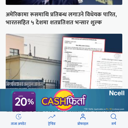
अमेरिकामा रूसमाथि प्रतिबन्ध लगाउने विधेयक पारित,
भारतसहित ५ देशमा शतप्रतिशत भन्सार शुल्क
शैक्षिक क्रेडिट बैंक : विदेशमा अध्ययन पूरा नगरी फर्किए
नेपालमा निरन्तरता
ताजा अपडेट
ट्रेन्डिङ
प्रोफाइल
सर्च