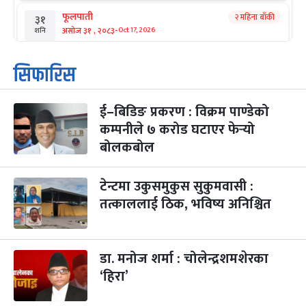
फूलपाती
२ महिना बाँकी
३१
-
असोज ३१ , २०८३
Oct 17, 2026
शनि
कार्तिक सङ्क्रान्ति
२ महिना बाँकी
१
सिफारिस
-
कार्तिक १, २०८३
Oct 18, 2026
आइत
ई–बिडिङ प्रकरण : विक्रम पाण्डेको
महानवमी
२ महिना बाँकी
३
-
कम्पनीले ७ करोड घटाएर फेर्‍यो
कार्तिक ३, २०८३
Oct 20, 2026
मंगल
बोलकबोल
विजयादशमी
२ महिना बाँकी
४
-
कार्तिक ४, २०८३
Oct 21, 2026
बुध
टेन्टमा उकुसमुकुस सुकुमवासी :
तत्काललाई ठिक, भविष्य अनिश्चित
पापा‌ङ्कुशा एकादशी व्रत
२ महिना बाँकी
५
-
कार्तिक ५, २०८३
Oct 22, 2026
बिहि
डा. मनोज शर्मा : चोलेन्द्रशमशेरका
कुकुर तिहार
३ महिना बाँकी
२२
-
कार्तिक २२, २०८३
Nov 8, 2026
आइत
‘हिरा’
गाई पूजा
३ महिना बाँकी