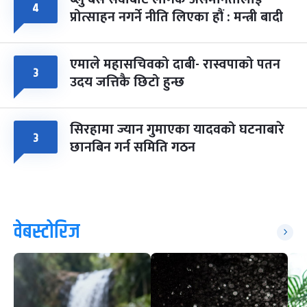
४
प्रोत्साहन नगर्ने नीति लिएका हौं : मन्त्री बादी
एमाले महासचिवको दाबी- रास्वपाको पतन
३
उदय जत्तिकै छिटो हुन्छ
सिरहामा ज्यान गुमाएका यादवको घटनाबारे
३
छानबिन गर्न समिति गठन
वेबस्टोरिज