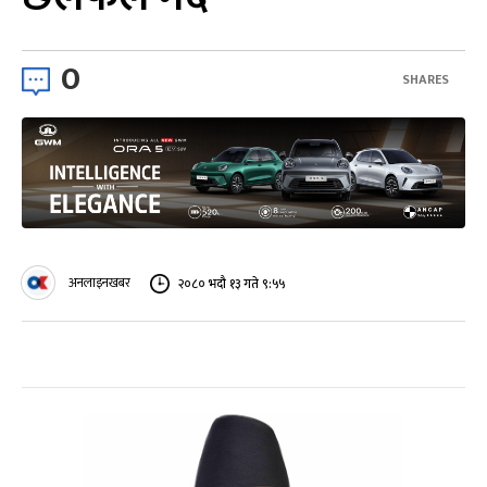
0
SHARES
अनलाइनखबर
२०८० भदौ १३ गते ९:५५