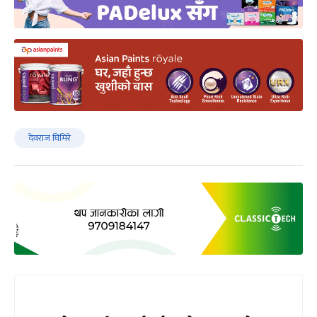
देवराज घिमिरे