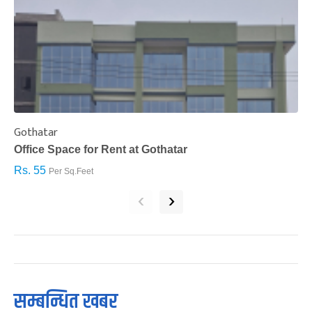
Gothatar
S
Office Space for Rent at Gothatar
H
Rs. 55
R
Per Sq.Feet
‹
›
सम्बन्धित खबर