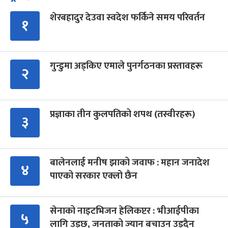
शेरबहादुर देउवा स्वदेश फर्किने समय परिवर्तन
१
गुन्डुमा अड्किए एमाले पुनर्गठनका प्रस्तावहरू
२
प्रज्ञाका तीन कुलपतिको शपथ (तस्वीरहरू)
३
बालेनलाई मनीष झाको जवाफ : महान जनादेश
४
पाएको सरकार एक्लो छैन
सेनाको नाइटभिजन हेलिकप्टर : भीआईपीका
५
लागि उड्छ, जनताको ज्यान बचाउन उड्दैन