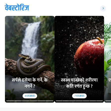
वेबस्टोरिज
सर्पले डसेमा के गर्ने, के
स्वस्थ मान्छेको शरीरमा
ए
नगर्ने ?
कति रगत हुन्छ ?
6
STORIES
7
STORIES