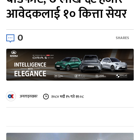
आवेदकलाई १० कित्ता सेयर
0
SHARES
अनलाइनखबर
२०८० भदौ १५ गते ११:०८