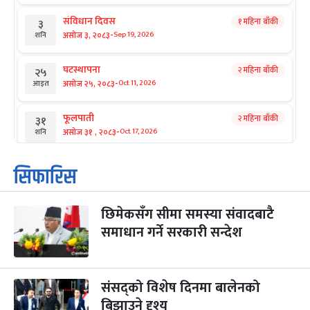
संविधान दिवस
१ महिना बाँकी
३
-
असोज ३, २०८३
Sep 19, 2026
शनि
घटस्थापना
२ महिना बाँकी
२५
-
असोज २५, २०८३
Oct 11, 2026
आइत
फूलपाती
२ महिना बाँकी
३१
-
असोज ३१ , २०८३
Oct 17, 2026
शनि
कार्तिक सङ्क्रान्ति
२ महिना बाँकी
१
सिफारिस
-
कार्तिक १, २०८३
Oct 18, 2026
आइत
छिमेकसँग सीमा समस्या संवादबाटै
महानवमी
२ महिना बाँकी
३
-
समाधान गर्ने सरकारी सन्देश
कार्तिक ३, २०८३
Oct 20, 2026
मंगल
विजयादशमी
२ महिना बाँकी
४
-
कार्तिक ४, २०८३
Oct 21, 2026
बुध
संसद्को विशेष दिनमा बालेनको
बिझाउने दृश्य