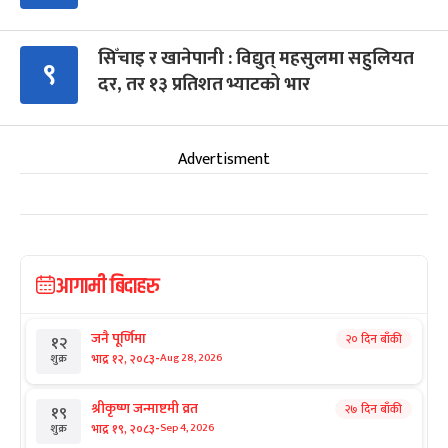
सिँचाइ र खानेपानी : विद्युत् महसुलमा सहुलियत
९
दर, तर १३ प्रतिशत भ्याटको भार
Advertisment
आगामी बिदाहरु
जनै पूर्णिमा
२० दिन बाँकी
१२
-
भाद्र १२, २०८३
Aug 28, 2026
शुक्र
श्रीकृष्ण जन्माष्टमी व्रत
२७ दिन बाँकी
१९
-
भाद्र १९, २०८३
Sep 4, 2026
शुक्र