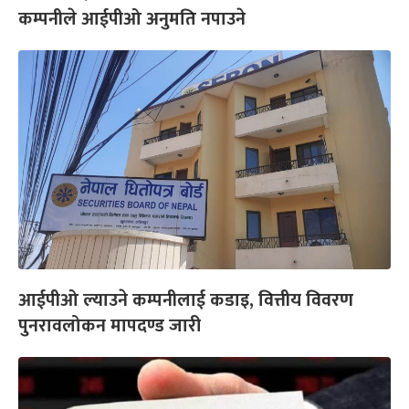
कम्पनीले आईपीओ अनुमति नपाउने
आईपीओ ल्याउने कम्पनीलाई कडाइ, वित्तीय विवरण
पुनरावलोकन मापदण्ड जारी