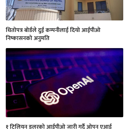
धितोपत्र बोर्डले दुई कम्पनीलाई दियो आईपीओ
निष्कासनको अनुमति
१ ट्रिलियन डलरको आईपीओ जारी गर्दै ओपन एआई