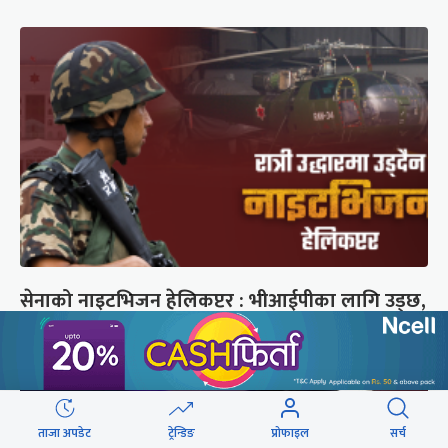
सेनाको नाइटभिजन हेलिकप्टर : भीआईपीका लागि उड्छ,
जनताको ज्यान बचाउन उड्दैन
ताजा अपडेट
ट्रेन्डिङ
प्रोफाइल
सर्च