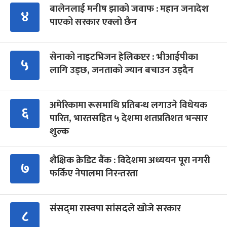
बालेनलाई मनीष झाको जवाफ : महान जनादेश
४
पाएको सरकार एक्लो छैन
सेनाको नाइटभिजन हेलिकप्टर : भीआईपीका
५
लागि उड्छ, जनताको ज्यान बचाउन उड्दैन
अमेरिकामा रूसमाथि प्रतिबन्ध लगाउने विधेयक
६
पारित, भारतसहित ५ देशमा शतप्रतिशत भन्सार
शुल्क
शैक्षिक क्रेडिट बैंक : विदेशमा अध्ययन पूरा नगरी
७
फर्किए नेपालमा निरन्तरता
संसद्‍मा रास्वपा सांसदले खोजे सरकार
८