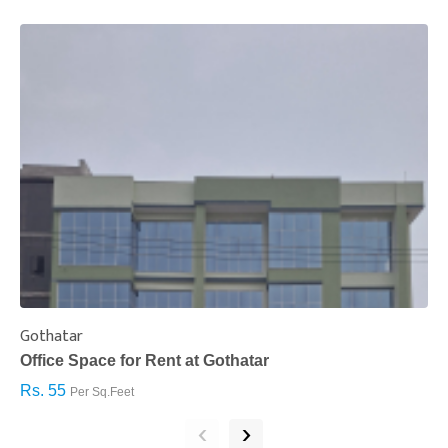
Gothatar
S
Office Space for Rent at Gothatar
H
Rs. 55
R
Per Sq.Feet
‹
›