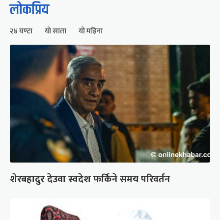
लोकप्रिय
२४ घण्टा
यो साता
यो महिना
शेरबहादुर देउवा स्वदेश फर्किने समय परिवर्तन