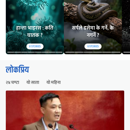
हान्ता भाइरस : कति
सर्पले डसेमा के गर्ने, के
घातक ?
नगर्ने ?
8
STORIES
6
STORIES
लोकप्रिय
२४ घण्टा
यो साता
यो महिना