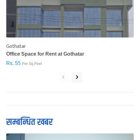
Gothatar
S
Office Space for Rent at Gothatar
H
Rs. 55
R
Per Sq.Feet
‹
›
सम्बन्धित खबर