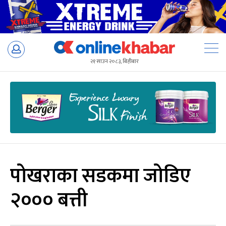
Skip
to
२१ साउन २०८३, बिहीबार
content
पोखराका सडकमा जोडिए
२००० बत्ती