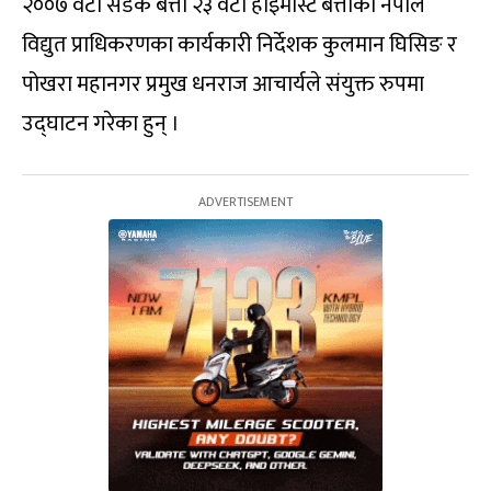
२००७ वटा सडक बत्ती २३ वटा हाइमास्ट बत्तीको नेपाल
विद्युत प्राधिकरणका कार्यकारी निर्देशक कुलमान घिसिङ र
पोखरा महानगर प्रमुख धनराज आचार्यले संयुक्त रुपमा
उद्घाटन गरेका हुन् ।