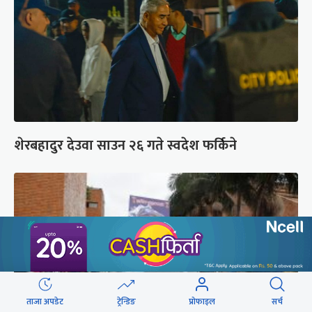
शेरबहादुर देउवा साउन २६ गते स्वदेश फर्किने
ताजा अपडेट
ट्रेन्डिङ
प्रोफाइल
सर्च