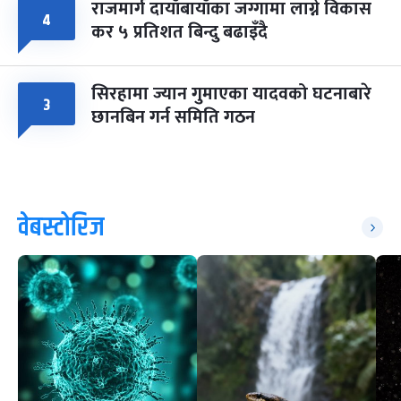
राजमार्ग दायाँबायाँका जग्गामा लाग्ने विकास
४
कर ५ प्रतिशत बिन्दु बढाइँदै
सिरहामा ज्यान गुमाएका यादवको घटनाबारे
३
छानबिन गर्न समिति गठन
वेबस्टोरिज