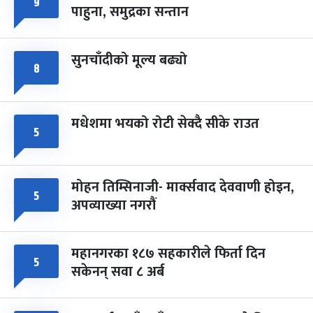
८
९
पाहुना, समुद्रका सन्तान
-
चैत्र ८, २०८३
Mar 22, 2027
सोम
सुनचाँदीको मूल्य बढ्यो
८
मधेशमा भयको रोटी सेक्दै सीके राउत
५
मोहन तिम्सिनाजी- मार्क्सवाद देववाणी होइन,
५
अपव्याख्या नगरौं
महानगरका १८७ सहकारीले फिर्ता दिन
५
सकेनन् सवा ८ अर्ब