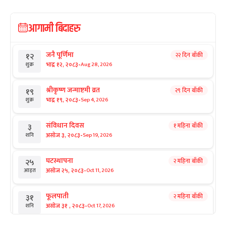
आगामी बिदाहरु
जनै पूर्णिमा
२२ दिन बाँकी
१२
-
भाद्र १२, २०८३
Aug 28, 2026
शुक्र
श्रीकृष्ण जन्माष्टमी व्रत
२९ दिन बाँकी
१९
-
भाद्र १९, २०८३
Sep 4, 2026
शुक्र
संविधान दिवस
१ महिना बाँकी
३
-
असोज ३, २०८३
Sep 19, 2026
शनि
घटस्थापना
२ महिना बाँकी
२५
-
असोज २५, २०८३
Oct 11, 2026
आइत
फूलपाती
२ महिना बाँकी
३१
-
असोज ३१ , २०८३
Oct 17, 2026
शनि