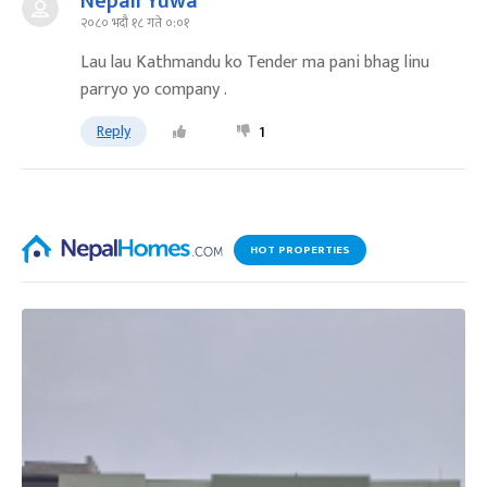
Nepali Yuwa
२०८० भदौ १८ गते ०:०१
Lau lau Kathmandu ko Tender ma pani bhag linu
parryo yo company .
Reply
1
HOT PROPERTIES