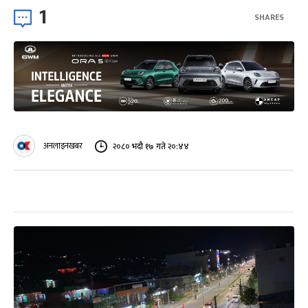
1
SHARES
अनलाइनखबर
२०८० भदौ १७ गते २०:४४