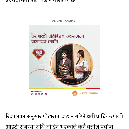
३९ वटा नयाँ पोल जडान गरिएको छ ।
रिजालका अनुसार पोखरामा जडान गरिने बत्ती प्राधिकरणको
आइटी सर्भरमा सीधै जोडिने भएकाले कुनै बत्तीले पर्याप्त