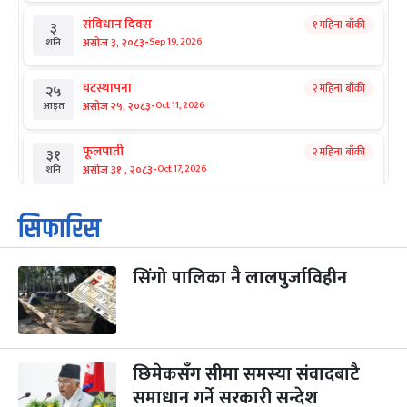
संविधान दिवस
१ महिना बाँकी
३
-
असोज ३, २०८३
Sep 19, 2026
शनि
घटस्थापना
२ महिना बाँकी
२५
-
असोज २५, २०८३
Oct 11, 2026
आइत
फूलपाती
२ महिना बाँकी
३१
-
असोज ३१ , २०८३
Oct 17, 2026
शनि
कार्तिक सङ्क्रान्ति
२ महिना बाँकी
१
सिफारिस
-
कार्तिक १, २०८३
Oct 18, 2026
आइत
सिंगो पालिका नै लालपुर्जाविहीन
महानवमी
२ महिना बाँकी
३
-
कार्तिक ३, २०८३
Oct 20, 2026
मंगल
विजयादशमी
२ महिना बाँकी
४
-
कार्तिक ४, २०८३
Oct 21, 2026
बुध
छिमेकसँग सीमा समस्या संवादबाटै
समाधान गर्ने सरकारी सन्देश
पापा‌ङ्कुशा एकादशी व्रत
२ महिना बाँकी