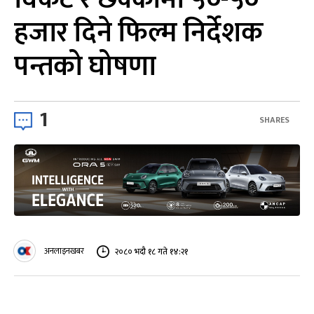
हजार दिने फिल्म निर्देशक
पन्तको घोषणा
1
SHARES
अनलाइनखबर
२०८० भदौ १८ गते १४:२१