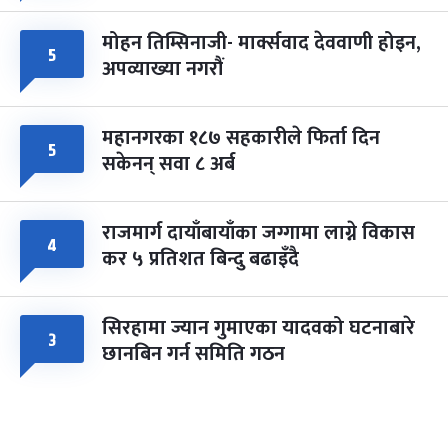
मोहन तिम्सिनाजी- मार्क्सवाद देववाणी होइन,
५
अपव्याख्या नगरौं
महानगरका १८७ सहकारीले फिर्ता दिन
५
सकेनन् सवा ८ अर्ब
राजमार्ग दायाँबायाँका जग्गामा लाग्ने विकास
४
कर ५ प्रतिशत बिन्दु बढाइँदै
सिरहामा ज्यान गुमाएका यादवको घटनाबारे
३
छानबिन गर्न समिति गठन