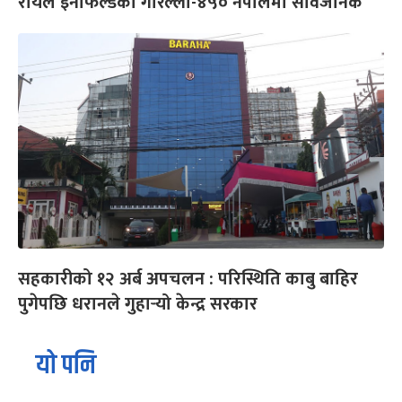
रोयल इनफिल्डको गरिल्ला-४५० नेपालमा सार्वजनिक
सहकारीको १२ अर्ब अपचलन : परिस्थिति काबु बाहिर
पुगेपछि धरानले गुहार्‍यो केन्द्र सरकार
यो पनि