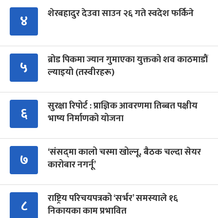
शेरबहादुर देउवा साउन २६ गते स्वदेश फर्किने
४
ब्रोड पिकमा ज्यान गुमाएका युक्तको शव काठमाडौं
५
ल्याइयो (तस्वीरहरू)
सुरक्षा रिपोर्ट : प्राज्ञिक आवरणमा तिब्बत पक्षीय
६
भाष्य निर्माणको योजना
‘संसद्‍मा कालो चस्मा खोल्नू, बैठक चल्दा सेयर
७
कारोबार नगर्नू’
राष्ट्रिय परिचयपत्रको ‘सर्भर’ समस्याले १६
८
निकायका काम प्रभावित