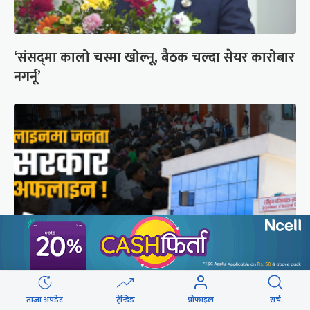
‘संसद्‍मा कालो चस्मा खोल्नू, बैठक चल्दा सेयर कारोबार
नगर्नू’
राष्ट्रिय परिचयपत्रको ‘सर्भर’ समस्याले १६ निकायका
ताजा अपडेट
ट्रेन्डिङ
प्रोफाइल
सर्च