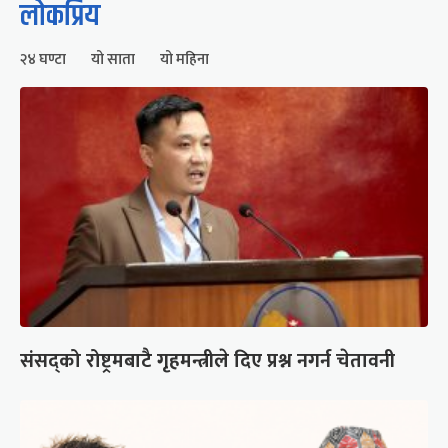
लोकप्रिय
२४ घण्टा
यो साता
यो महिना
संसद्को रोष्ट्रमबाटै गृहमन्त्रीले दिए प्रश्न नगर्न चेतावनी