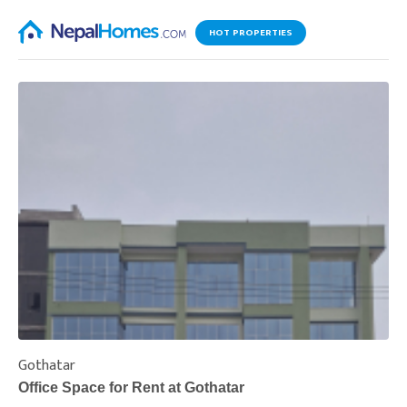
HOT PROPERTIES
Gothatar
S
Office Space for Rent at Gothatar
H