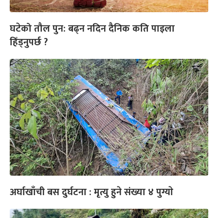
घटेको तौल पुन: बढ्न नदिन दैनिक कति पाइला
हिँड्नुपर्छ ?
अर्घाखाँची बस दुर्घटना : मृत्यु हुने संख्या ४ पुग्याे