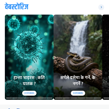
वेबस्टोरिज
हान्ता भाइरस : कति
सर्पले डसेमा के गर्ने, के
घातक ?
नगर्ने ?
8
STORIES
6
STORIES