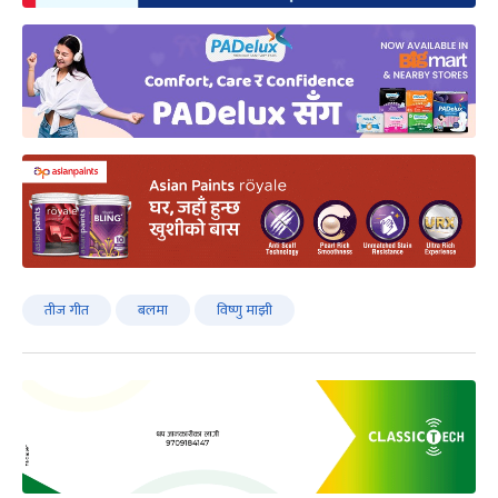
तीज गीत
बलमा
विष्णु माझी