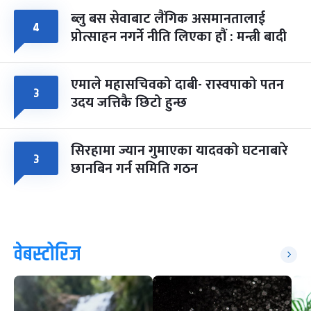
ब्लु बस सेवाबाट लैंगिक असमानतालाई
४
प्रोत्साहन नगर्ने नीति लिएका हौं : मन्त्री बादी
एमाले महासचिवको दाबी- रास्वपाको पतन
३
उदय जत्तिकै छिटो हुन्छ
सिरहामा ज्यान गुमाएका यादवको घटनाबारे
३
छानबिन गर्न समिति गठन
वेबस्टोरिज