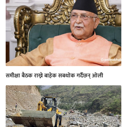
समीक्षा बैठक राख्ने बाहेक सबथोक गर्दैछन् ओली