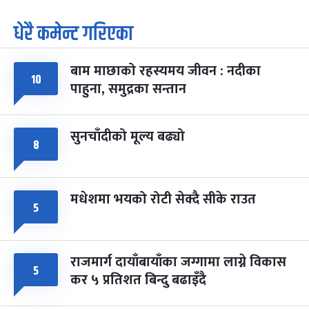
धेरै कमेन्ट गरिएका
पूर्णिमा व्रत
७ महिना बाँकी
७
-
चैत्र ७, २०८३
Mar 21, 2027
आइत
बाम माछाको रहस्यमय जीवन : नदीका
फागुपूर्णिमा
७ महिना बाँकी
८
१०
पाहुना, समुद्रका सन्तान
-
चैत्र ८, २०८३
Mar 22, 2027
सोम
सुनचाँदीको मूल्य बढ्यो
८
मधेशमा भयको रोटी सेक्दै सीके राउत
५
राजमार्ग दायाँबायाँका जग्गामा लाग्ने विकास
५
कर ५ प्रतिशत बिन्दु बढाइँदै