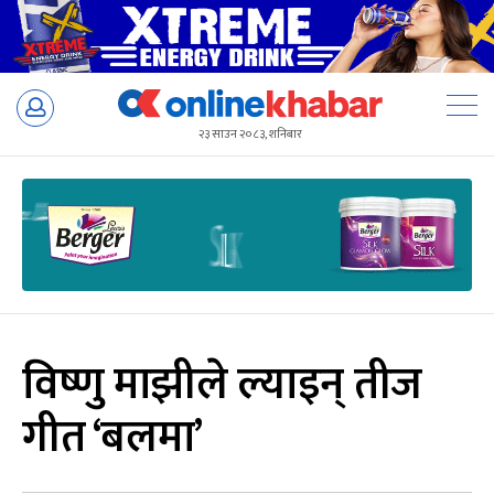
Skip
to
२३ साउन २०८३, शनिबार
content
विष्णु माझीले ल्याइन् तीज
गीत ‘बलमा’