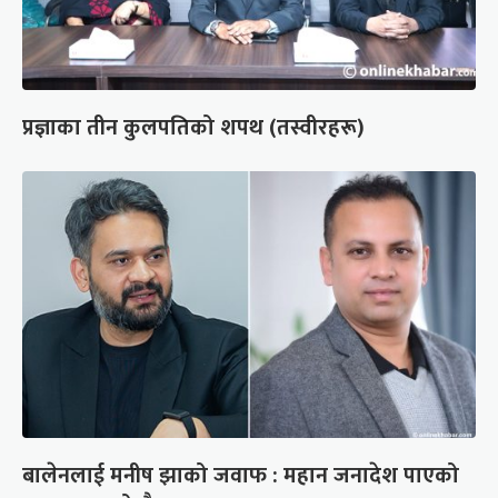
प्रज्ञाका तीन कुलपतिको शपथ (तस्वीरहरू)
बालेनलाई मनीष झाको जवाफ : महान जनादेश पाएको