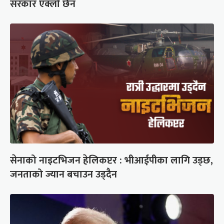
सरकार एक्लो छैन
सेनाको नाइटभिजन हेलिकप्टर : भीआईपीका लागि उड्छ,
जनताको ज्यान बचाउन उड्दैन