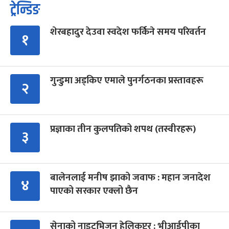
ट्रेन्डिङ
शेरबहादुर देउवा स्वदेश फर्किने समय परिवर्तन
१
गुन्डुमा अड्किए एमाले पुनर्गठनका प्रस्तावहरू
२
प्रज्ञाका तीन कुलपतिको शपथ (तस्वीरहरू)
३
बालेनलाई मनीष झाको जवाफ : महान जनादेश
४
पाएको सरकार एक्लो छैन
सेनाको नाइटभिजन हेलिकप्टर : भीआईपीका