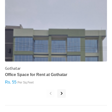
Gothatar
S
Office Space for Rent at Gothatar
H
Rs. 55
R
Per Sq.Feet
‹
›