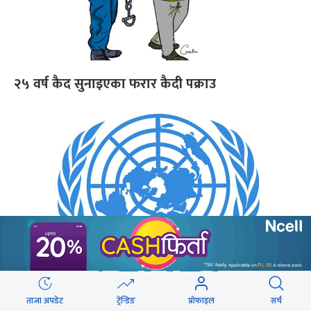
२५ वर्ष कैद सुनाइएका फरार कैदी पक्राउ
सुकुमवासीलाई बलजफ्ती निष्कासन गरिएको भन्दै
ताजा अपडेट
ट्रेन्डिङ
प्रोफाइल
सर्च