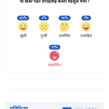
यो खबर पढेर तपाईलाई कस्तो महसुस भयो ?
62%
2%
14%
1%
खुसी
दुःखी
अचम्मित
उत्साहित
21%
आक्रोशित