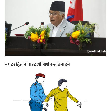
नगदरहित र पारदर्शी अर्थतन्त्र बनाइने