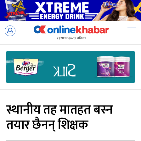
Skip
to
२३ साउन २०८३, शनिबार
content
स्थानीय तह मातहत बस्न
तयार छैनन् शिक्षक