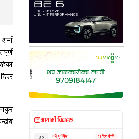
शर्मा
पूर्ण
रहेको
 दिएर
ाकुरे
आगामी बिदाहरु
द्रीय
जनै पूर्णिमा
२१ दिन बाँकी
१२