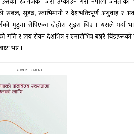
ो उसको रजगजका जरा उप्काउने गरी नेपाली जनताको 
बल, सुदृढ, स्वाभिमानी र देशभक्तिपूर्ण अगुवाइ र अर्
ो मुटुमा रोपिएका दोहोरा सुइरा थिए । यसले गर्दा भा
ति र लय रोक्न देशभित्र र एमालेभित्र बञ्चरे बिंडहरूको
बाध्य भए ।