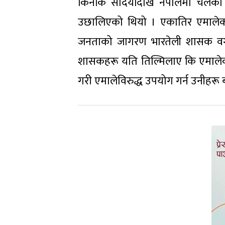
किनकि सदियौंदेखि नेपालमा चलेक
उछालिएको थियो । एकातिर एमालेको स
जनताको जागरण भारतेली शासक वर्गक
शासकहरू यति तिल्मिलाए कि एमालेको ग
गरी एमालेविरुद्ध उपयोग गर्न उनीहरू 