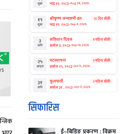
-
भाद्र १२, २०८३
Aug 28, 2026
शुक्र
श्रीकृष्ण जन्माष्टमी व्रत
२८ दिन बाँकी
१९
-
भाद्र १९, २०८३
Sep 4, 2026
शुक्र
संविधान दिवस
१ महिना बाँकी
३
-
असोज ३, २०८३
Sep 19, 2026
शनि
घटस्थापना
२ महिना बाँकी
२५
-
असोज २५, २०८३
Oct 11, 2026
आइत
फूलपाती
२ महिना बाँकी
३१
-
असोज ३१ , २०८३
Oct 17, 2026
शनि
कार्तिक सङ्क्रान्ति
२ महिना बाँकी
१
सिफारिस
-
कार्तिक १, २०८३
Oct 18, 2026
आइत
त्रिक
महानवमी
२ महिना बाँकी
३
-
कार्तिक ३, २०८३
Oct 20, 2026
मंगल
ई–बिडिङ प्रकरण : विक्रम
ल भएर