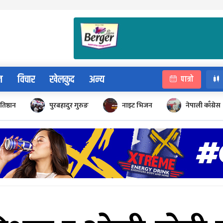
न
विचार
खेलकुद
अन्य
पात्रो
रतिष्ठान
पुरबहादुर गुरुङ
नाइट भिजन
नेपाली काँग्रेस