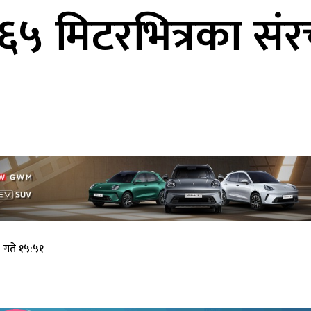
५ मिटरभित्रका संरच
गते १५:५१