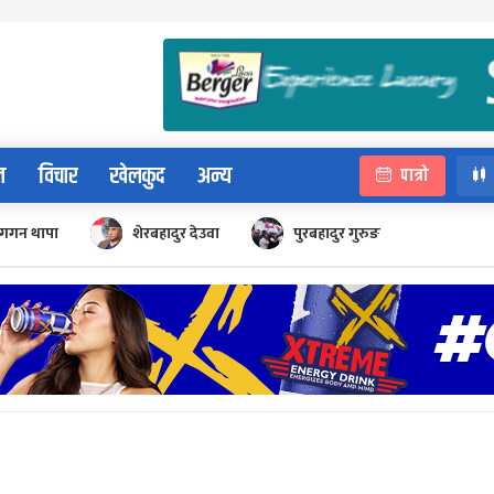
न
विचार
खेलकुद
अन्य
पात्रो
गगन थापा
शेरबहादुर देउवा
पुरबहादुर गुरुङ