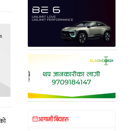
आगामी बिदाहरु
एको