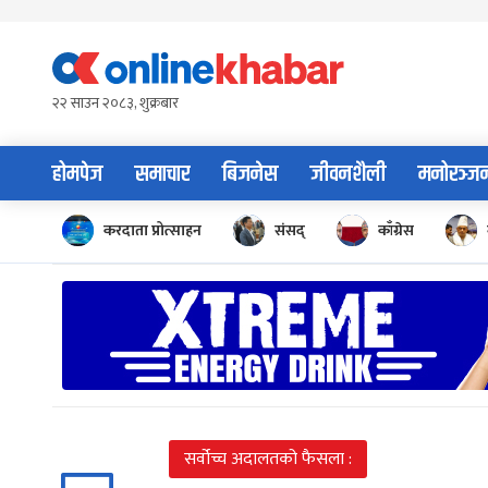
Skip
to
content
२२ साउन २०८३, शुक्रबार
होमपेज
समाचार
बिजनेस
जीवनशैली
मनोरञ्ज
करदाता प्रोत्साहन
संसद्
काँग्रेस
सर्वोच्च अदालतको फैसला :