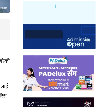
गरेको
ेजलाई
रिस