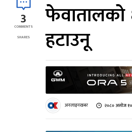
फेवातालको ६
3
COMMENTS
हटाउनू
SHARES
अनलाइनखबर
२०८० असोज १० 