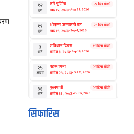
जनै पूर्णिमा
२१ दिन बाँकी
१२
-
भाद्र १२, २०८३
Aug 28, 2026
शुक्र
ावरण
श्रीकृष्ण जन्माष्टमी व्रत
२८ दिन बाँकी
१९
-
भाद्र १९, २०८३
Sep 4, 2026
शुक्र
संविधान दिवस
१ महिना बाँकी
३
-
असोज ३, २०८३
Sep 19, 2026
शनि
घटस्थापना
२ महिना बाँकी
२५
-
असोज २५, २०८३
Oct 11, 2026
आइत
फूलपाती
२ महिना बाँकी
३१
-
असोज ३१ , २०८३
Oct 17, 2026
शनि
कार्तिक सङ्क्रान्ति
२ महिना बाँकी
१
सिफारिस
-
कार्तिक १, २०८३
Oct 18, 2026
आइत
महानवमी
२ महिना बाँकी
३