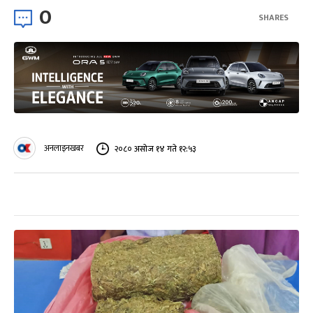
0
SHARES
अनलाइनखबर
२०८० असोज १४ गते १२:५३