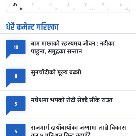
ग्याल्पो ल्होसार
७ महिना बाँकी
२५
३१
१
२
३
४
५
६
-
फाल्गुन २५, २०८३
Mar 9, 2027
मंगल
16
17
18
19
20
21
22
धेरै कमेन्ट गरिएका
पूर्णिमा व्रत
७ महिना बाँकी
७
-
चैत्र ७, २०८३
Mar 21, 2027
आइत
बाम माछाको रहस्यमय जीवन : नदीका
फागुपूर्णिमा
७ महिना बाँकी
८
१०
पाहुना, समुद्रका सन्तान
-
चैत्र ८, २०८३
Mar 22, 2027
सोम
सुनचाँदीको मूल्य बढ्यो
८
मधेशमा भयको रोटी सेक्दै सीके राउत
५
राजमार्ग दायाँबायाँका जग्गामा लाग्ने विकास
५
कर ५ प्रतिशत बिन्दु बढाइँदै