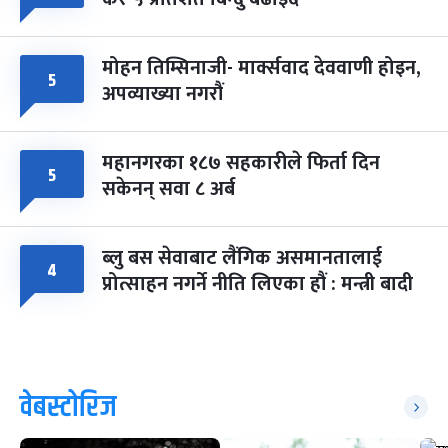
मोहन तिम्सिनाजी- मार्क्सवाद देववाणी होइन,
५
अपव्याख्या नगरौं
महानगरका १८७ सहकारीले फिर्ता दिन
५
सकेनन् सवा ८ अर्ब
ब्लु बस सेवाबाट लैंगिक असमानतालाई
४
प्रोत्साहन नगर्ने नीति लिएका हौं : मन्त्री बादी
वेबस्टोरिज