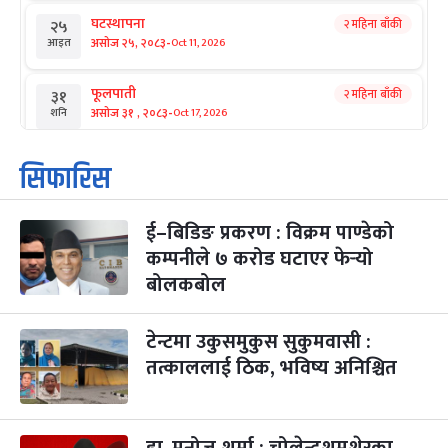
घटस्थापना
२ महिना बाँकी
२५
-
असोज २५, २०८३
Oct 11, 2026
आइत
फूलपाती
२ महिना बाँकी
३१
-
असोज ३१ , २०८३
Oct 17, 2026
शनि
कार्तिक सङ्क्रान्ति
२ महिना बाँकी
१
सिफारिस
-
कार्तिक १, २०८३
Oct 18, 2026
आइत
ई–बिडिङ प्रकरण : विक्रम पाण्डेको
महानवमी
२ महिना बाँकी
३
-
कम्पनीले ७ करोड घटाएर फेर्‍यो
कार्तिक ३, २०८३
Oct 20, 2026
मंगल
बोलकबोल
विजयादशमी
२ महिना बाँकी
४
-
कार्तिक ४, २०८३
Oct 21, 2026
बुध
टेन्टमा उकुसमुकुस सुकुमवासी :
तत्काललाई ठिक, भविष्य अनिश्चित
पापा‌ङ्कुशा एकादशी व्रत
२ महिना बाँकी
५
-
कार्तिक ५, २०८३
Oct 22, 2026
बिहि
डा. मनोज शर्मा : चोलेन्द्रशमशेरका
कुकुर तिहार
३ महिना बाँकी
२२