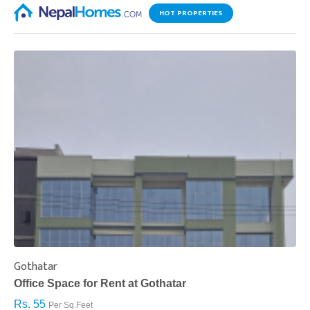
HOT PROPERTIES
Gothatar
S
Office Space for Rent at Gothatar
H
Rs. 55
R
Per Sq.Feet