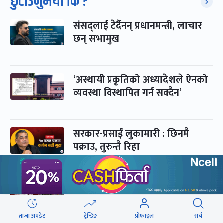
छुटाउनुभयो कि ?
संसद्लाई टेर्दैनन् प्रधानमन्त्री, लाचार
छन् सभामुख
‘अस्थायी प्रकृतिको अध्यादेशले ऐनको
व्यवस्था विस्थापित गर्न सक्दैन’
सरकार-प्रसाईं लुकामारी : छिनमै
पक्राउ, तुरुन्तै रिहा
‘कामचलाउ’ नेतृत्वले थलियो स्वास्थ्य
क्षेत्र
ताजा अपडेट
ट्रेन्डिङ
प्रोफाइल
सर्च