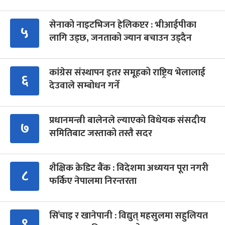
सेनाको नाइटभिजन हेलिकप्टर : भीआईपीका
५
लागि उड्छ, जनताको ज्यान बचाउन उड्दैन
कांग्रेस संस्थापन इतर समूहको राष्ट्रिय भेलालाई
६
देउवाले सम्बोधन गर्ने
प्रधानमन्त्री बालेनले ल्याएको विधेयक संसदीय
७
समितिबाट जस्ताको तस्तै सदर
शैक्षिक क्रेडिट बैंक : विदेशमा अध्ययन पूरा नगरी
८
फर्किए नेपालमा निरन्तरता
सिँचाइ र खानेपानी : विद्युत् महसुलमा सहुलियत
९