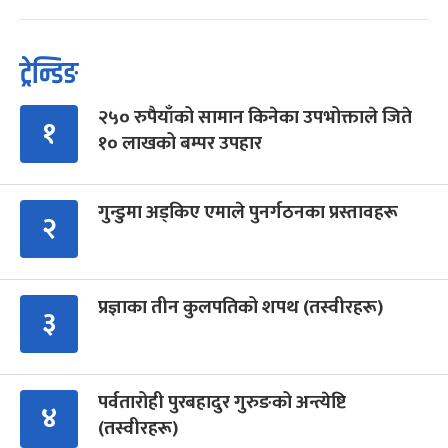
ट्रेन्डिङ
२५० रुपैयाँको सामान किनेका उपभोक्ताले जिते
१
१० लाखको बम्पर उपहार
गुन्डुमा अड्किए एमाले पुनर्गठनका प्रस्तावहरू
२
प्रज्ञाका तीन कुलपतिको शपथ (तस्वीरहरू)
३
पर्वतारोही पुरबहादुर गुरुङको अन्त्येष्टि
४
(तस्वीरहरू)