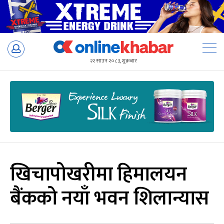
Skip
to
२२ साउन २०८३, शुक्रबार
content
खिचापोखरीमा हिमालयन
बैंकको नयाँ भवन शिलान्यास