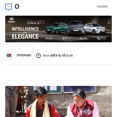
0
SHARES
अनलाइनखबर
२०८० असोज १६ गते १८:१२