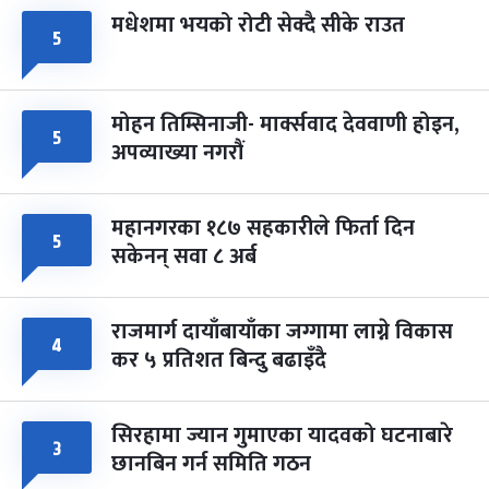
मधेशमा भयको रोटी सेक्दै सीके राउत
५
मोहन तिम्सिनाजी- मार्क्सवाद देववाणी होइन,
५
अपव्याख्या नगरौं
महानगरका १८७ सहकारीले फिर्ता दिन
५
सकेनन् सवा ८ अर्ब
राजमार्ग दायाँबायाँका जग्गामा लाग्ने विकास
४
कर ५ प्रतिशत बिन्दु बढाइँदै
सिरहामा ज्यान गुमाएका यादवको घटनाबारे
३
छानबिन गर्न समिति गठन