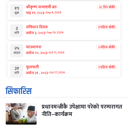
श्रीकृष्ण जन्माष्टमी व्रत
२८ दिन बाँकी
१९
-
भाद्र १९, २०८३
Sep 4, 2026
शुक्र
संविधान दिवस
१ महिना बाँकी
३
-
असोज ३, २०८३
Sep 19, 2026
शनि
घटस्थापना
२ महिना बाँकी
२५
-
असोज २५, २०८३
Oct 11, 2026
आइत
फूलपाती
२ महिना बाँकी
३१
-
असोज ३१ , २०८३
Oct 17, 2026
शनि
कार्तिक सङ्क्रान्ति
२ महिना बाँकी
१
सिफारिस
-
कार्तिक १, २०८३
Oct 18, 2026
आइत
प्रधानमन्त्रीकै उपेक्षामा परेको परम्परागत
महानवमी
२ महिना बाँकी
३
-
नीति–कार्यक्रम
कार्तिक ३, २०८३
Oct 20, 2026
मंगल
विजयादशमी
२ महिना बाँकी