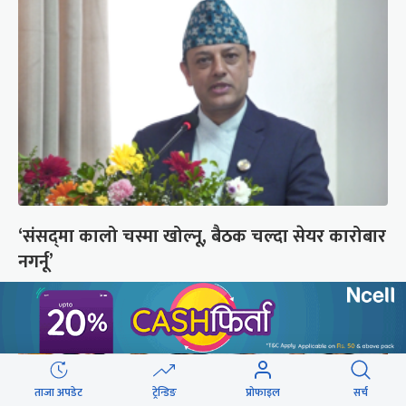
‘संसद्‍मा कालो चस्मा खोल्नू, बैठक चल्दा सेयर कारोबार
नगर्नू’
ताजा अपडेट
ट्रेन्डिङ
प्रोफाइल
सर्च