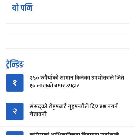
यो पनि
ट्रेन्डिङ
२५० रुपैयाँको सामान किनेका उपभोक्ताले जिते
१
१० लाखको बम्पर उपहार
संसद्को रोष्ट्रमबाटै गृहमन्त्रीले दिए प्रश्न नगर्न
२
चेतावनी