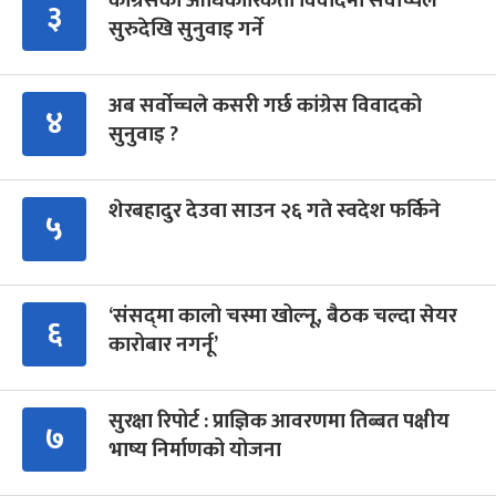
कांग्रेसको आधिकारिकता विवादमा सर्वोच्चले
३
सुरुदेखि सुनुवाइ गर्ने
अब सर्वोच्चले कसरी गर्छ कांग्रेस विवादको
४
सुनुवाइ ?
शेरबहादुर देउवा साउन २६ गते स्वदेश फर्किने
५
‘संसद्‍मा कालो चस्मा खोल्नू, बैठक चल्दा सेयर
६
कारोबार नगर्नू’
सुरक्षा रिपोर्ट : प्राज्ञिक आवरणमा तिब्बत पक्षीय
७
भाष्य निर्माणको योजना