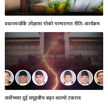
प्रधानमन्त्रीकै उपेक्षामा परेको परम्परागत नीति–कार्यक्रम
सर्वोच्चमा दुई समूहबीच बढ्न थाल्यो टकराव