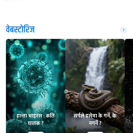
वेबस्टोरिज
हान्ता भाइरस : कति
सर्पले डसेमा के गर्ने, के
घातक ?
नगर्ने ?