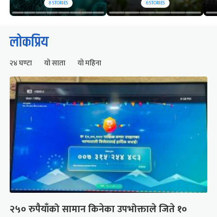
8
STORIES
6
STORIES
लोकप्रिय
२४ घण्टा
यो साता
यो महिना
२५० रुपैयाँको सामान किनेका उपभोक्ताले जिते १०