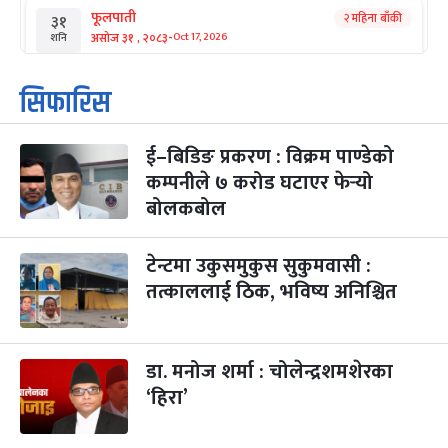
फूलपाती
२ महिना बाँकी
३१
-
असोज ३१ , २०८३
Oct 17, 2026
शनि
कार्तिक सङ्क्रान्ति
२ महिना बाँकी
१
सिफारिस
-
कार्तिक १, २०८३
Oct 18, 2026
आइत
ई–बिडिङ प्रकरण : विक्रम पाण्डेको
महानवमी
२ महिना बाँकी
३
-
कम्पनीले ७ करोड घटाएर फेर्‍यो
कार्तिक ३, २०८३
Oct 20, 2026
मंगल
बोलकबोल
विजयादशमी
२ महिना बाँकी
४
-
कार्तिक ४, २०८३
Oct 21, 2026
बुध
टेन्टमा उकुसमुकुस सुकुमवासी :
तत्काललाई ठिक, भविष्य अनिश्चित
पापा‌ङ्कुशा एकादशी व्रत
२ महिना बाँकी
५
-
कार्तिक ५, २०८३
Oct 22, 2026
बिहि
डा. मनोज शर्मा : चोलेन्द्रशमशेरका
कुकुर तिहार
३ महिना बाँकी
२२
-
कार्तिक २२, २०८३
Nov 8, 2026
आइत
‘हिरा’
गाई पूजा
३ महिना बाँकी
२३