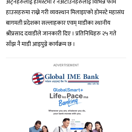
अट्नेहरुलाई होमस्टेमा र नअटाउनेहरुलाई विभिन्न फार्म
हाउसहरुमा राख्ने गरी व्यवस्थान मिलाइएको होमस्टे महासंघ
बागमती प्रदेशका सल्लाहकार एवम् माडीका स्थानीय
श्रीप्रसाद दवाडीले जानकारी दिए । प्रतिनिधिहरु २५ गते
साँझ नै माडी आइपुग्ने कार्यक्रम छ ।