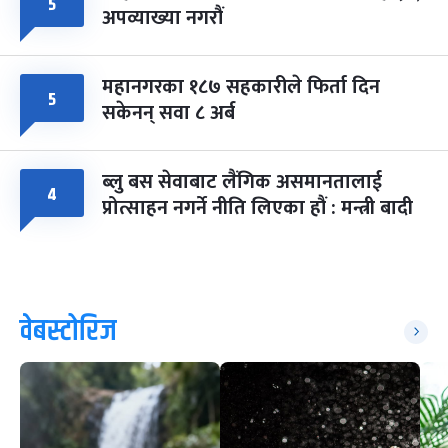
५
अपव्याख्या नगरौं
महानगरका १८७ सहकारीले फिर्ता दिन
५
सकेनन् सवा ८ अर्ब
ब्लु बस सेवाबाट लैंगिक असमानतालाई
४
प्रोत्साहन नगर्ने नीति लिएका हौं : मन्त्री बादी
वेबस्टोरिज