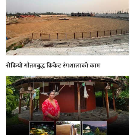
रोकियो गौतमबुद्ध क्रिकेट रंगशालाको काम