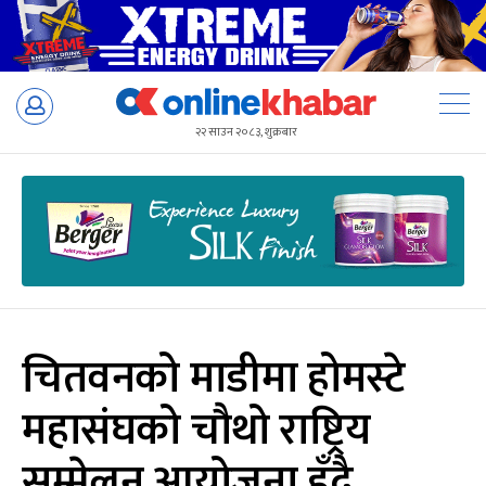
Skip
to
२२ साउन २०८३, शुक्रबार
content
चितवनको माडीमा होमस्टे
महासंघको चौथो राष्ट्रिय
सम्मेलन आयोजना हुँदै