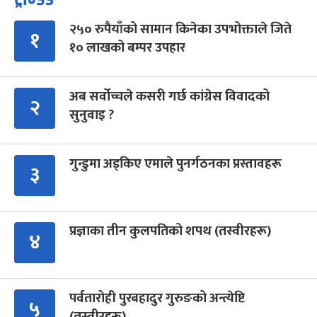
२५० रुपैयाँको सामान किनेका उपभोक्ताले जिते
१
१० लाखको बम्पर उपहार
अब सर्वोच्चले कसरी गर्छ कांग्रेस विवादको
२
सुनुवाइ ?
गुन्डुमा अड्किए एमाले पुनर्गठनका प्रस्तावहरू
३
प्रज्ञाका तीन कुलपतिको शपथ (तस्वीरहरू)
४
पर्वतारोही पुरबहादुर गुरुङको अन्त्येष्टि
५
(तस्वीरहरू)