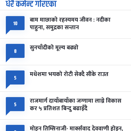
धेरै कमेन्ट गरिएका
पूर्णिमा व्रत
७ महिना बाँकी
७
-
चैत्र ७, २०८३
Mar 21, 2027
आइत
बाम माछाको रहस्यमय जीवन : नदीका
फागुपूर्णिमा
७ महिना बाँकी
८
१०
पाहुना, समुद्रका सन्तान
-
चैत्र ८, २०८३
Mar 22, 2027
सोम
सुनचाँदीको मूल्य बढ्यो
८
मधेशमा भयको रोटी सेक्दै सीके राउत
५
राजमार्ग दायाँबायाँका जग्गामा लाग्ने विकास
५
कर ५ प्रतिशत बिन्दु बढाइँदै
मोहन तिम्सिनाजी- मार्क्सवाद देववाणी होइन,