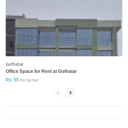
Gothatar
S
Office Space for Rent at Gothatar
H
Rs. 55
R
Per Sq.Feet
‹
›