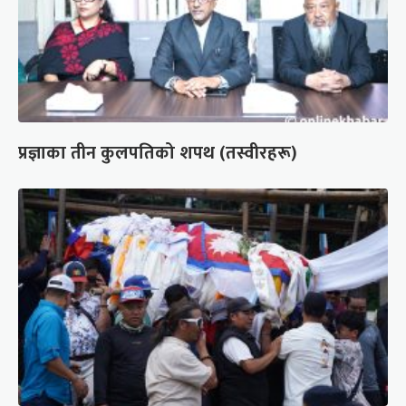
प्रज्ञाका तीन कुलपतिको शपथ (तस्वीरहरू)