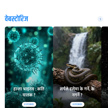
वेबस्टोरिज
हान्ता भाइरस : कति
सर्पले डसेमा के गर्ने, के
घातक ?
नगर्ने ?
8
STORIES
6
STORIES