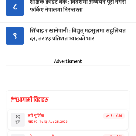
शैक्षिक क्रेडिट बैंक : विदेशमा अध्ययन पूरा नगरी
८
फर्किए नेपालमा निरन्तरता
सिँचाइ र खानेपानी : विद्युत् महसुलमा सहुलियत
९
दर, तर १३ प्रतिशत भ्याटको भार
Advertisment
आगामी बिदाहरु
जनै पूर्णिमा
२१ दिन बाँकी
१२
-
भाद्र १२, २०८३
Aug 28, 2026
शुक्र