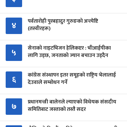
पर्वतारोही पुरबहादुर गुरुङको अन्त्येष्टि
४
(तस्वीरहरू)
सेनाको नाइटभिजन हेलिकप्टर : भीआईपीका
५
लागि उड्छ, जनताको ज्यान बचाउन उड्दैन
कांग्रेस संस्थापन इतर समूहको राष्ट्रिय भेलालाई
६
देउवाले सम्बोधन गर्ने
प्रधानमन्त्री बालेनले ल्याएको विधेयक संसदीय
७
समितिबाट जस्ताको तस्तै सदर