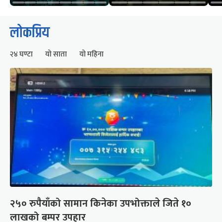
लोकप्रिय
२४ घण्टा
यो साता
यो महिना
२५० रुपैयाँको सामान किनेका उपभोक्ताले जिते १०
लाखको बम्पर उपहार