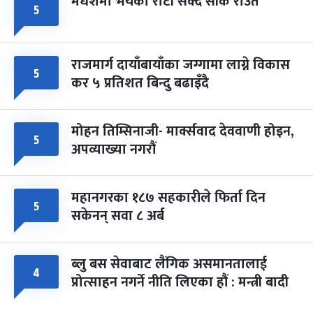
मधेशमा भयको रोटी सेक्दै सीके राउत
५
राजमार्ग दायाँबायाँका जग्गामा लाग्ने विकास
५
कर ५ प्रतिशत बिन्दु बढाइँदै
मोहन तिम्सिनाजी- मार्क्सवाद देववाणी होइन,
५
अपव्याख्या नगरौं
महानगरका १८७ सहकारीले फिर्ता दिन
५
सकेनन् सवा ८ अर्ब
ब्लु बस सेवाबाट लैंगिक असमानतालाई
४
प्रोत्साहन नगर्ने नीति लिएका हौं : मन्त्री बादी