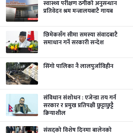
स्वास्थ्य परीक्षण ठगीको अनुसन्धान
प्रतिवेदन श्रम मन्त्रालयबाटै गायब
पापा‌ङ्कुशा एकादशी व्रत
२ महिना बाँकी
५
-
कार्तिक ५, २०८३
Oct 22, 2026
बिहि
छिमेकसँग सीमा समस्या संवादबाटै
कुकुर तिहार
३ महिना बाँकी
२२
-
कार्तिक २२, २०८३
समाधान गर्ने सरकारी सन्देश
Nov 8, 2026
आइत
गाई पूजा
३ महिना बाँकी
२३
-
कार्तिक २३, २०८३
Nov 9, 2026
सोम
सिंगो पालिका नै लालपुर्जाविहीन
गोरुपुजा
३ महिना बाँकी
२४
-
कार्तिक २४, २०८३
Nov 10, 2026
मंगल
संविधान संशोधन : एजेन्डा तय गर्न
भाइटीका
३ महिना बाँकी
२५
-
कार्तिक २५, २०८३
Nov 11, 2026
बुध
सरकार र प्रमुख प्रतिपक्षी छुट्टाछुट्टै
क्रियाशील
छठपर्व
३ महिना बाँकी
२९
-
कार्तिक २९, २०८३
Nov 15, 2026
आइत
संसद्को विशेष दिनमा बालेनको