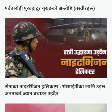
पर्वतारोही पुरबहादुर गुरुङको अन्त्येष्टि (तस्वीरहरू)
सेनाको नाइटभिजन हेलिकप्टर : भीआईपीका लागि उड्छ,
जनताको ज्यान बचाउन उड्दैन