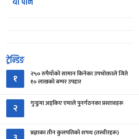
यो पनि
ट्रेन्डिङ
२५० रुपैयाँको सामान किनेका उपभोक्ताले जिते
१
१० लाखको बम्पर उपहार
गुन्डुमा अड्किए एमाले पुनर्गठनका प्रस्तावहरू
२
प्रज्ञाका तीन कुलपतिको शपथ (तस्वीरहरू)
३