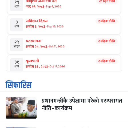
श्रीकृष्ण जन्माष्टमी व्रत
२८ दिन बाँकी
१९
-
भाद्र १९, २०८३
Sep 4, 2026
शुक्र
संविधान दिवस
१ महिना बाँकी
३
-
असोज ३, २०८३
Sep 19, 2026
शनि
घटस्थापना
२ महिना बाँकी
२५
-
असोज २५, २०८३
Oct 11, 2026
आइत
फूलपाती
२ महिना बाँकी
३१
-
असोज ३१ , २०८३
Oct 17, 2026
शनि
कार्तिक सङ्क्रान्ति
२ महिना बाँकी
१
सिफारिस
-
कार्तिक १, २०८३
Oct 18, 2026
आइत
प्रधानमन्त्रीकै उपेक्षामा परेको परम्परागत
महानवमी
२ महिना बाँकी
३
-
नीति–कार्यक्रम
कार्तिक ३, २०८३
Oct 20, 2026
मंगल
विजयादशमी
२ महिना बाँकी
४
-
कार्तिक ४, २०८३
Oct 21, 2026
बुध