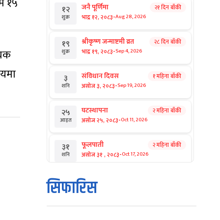
िम १५
जनै पूर्णिमा
२१ दिन बाँकी
१२
-
भाद्र १२, २०८३
Aug 28, 2026
शुक्र
श्रीकृष्ण जन्माष्टमी व्रत
२८ दिन बाँकी
१९
-
्यक
भाद्र १९, २०८३
Sep 4, 2026
शुक्र
वयमा
संविधान दिवस
१ महिना बाँकी
३
-
असोज ३, २०८३
Sep 19, 2026
शनि
घटस्थापना
२ महिना बाँकी
२५
-
असोज २५, २०८३
Oct 11, 2026
आइत
फूलपाती
२ महिना बाँकी
३१
-
असोज ३१ , २०८३
Oct 17, 2026
शनि
कार्तिक सङ्क्रान्ति
२ महिना बाँकी
१
सिफारिस
-
कार्तिक १, २०८३
Oct 18, 2026
आइत
महानवमी
२ महिना बाँकी
३