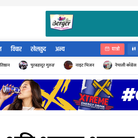
न
विचार
खेलकुद
अन्य
पात्रो
रतिष्ठान
पुरबहादुर गुरुङ
नाइट भिजन
नेपाली काँग्रेस