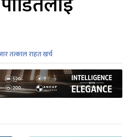
प पीडितलाई
जार तत्काल राहत खर्च