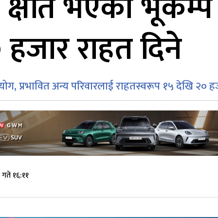
मा क्षति भएका भूकम्
 हजार राहत दिने
ग, प्रभावित अन्य परिवारलाई राहतस्वरूप १५ देखि २० ह
गते १६:११