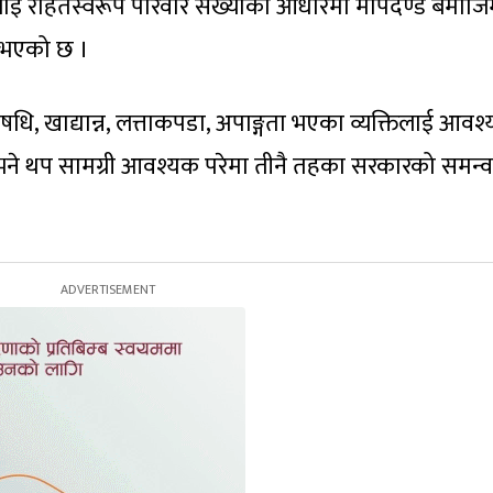
ारलाई राहतस्वरूप परिवार संख्याको आधारमा मापदण्ड बमोज
े भएको छ ।
षधि, खाद्यान्न, लत्ताकपडा, अपाङ्गता भएका व्यक्तिलाई आवश
ेछ भने थप सामग्री आवश्यक परेमा तीनै तहका सरकारको समन्