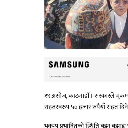
१९ असोज, काठमाडौं । सरकारले भूकम्प
राहतस्वरुप ५० हजार रुपैयाँ राहत दि
भूकम्प प्रभावितको स्थिति बुझ्न बझाङ पु