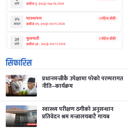
-
असोज ३, २०८३
Sep 19, 2026
शनि
घटस्थापना
२ महिना बाँकी
२५
-
असोज २५, २०८३
Oct 11, 2026
आइत
फूलपाती
२ महिना बाँकी
३१
-
असोज ३१ , २०८३
Oct 17, 2026
शनि
कार्तिक सङ्क्रान्ति
२ महिना बाँकी
१
सिफारिस
-
कार्तिक १, २०८३
Oct 18, 2026
आइत
प्रधानमन्त्रीकै उपेक्षामा परेको परम्परागत
महानवमी
२ महिना बाँकी
३
-
नीति–कार्यक्रम
कार्तिक ३, २०८३
Oct 20, 2026
मंगल
विजयादशमी
२ महिना बाँकी
४
-
कार्तिक ४, २०८३
Oct 21, 2026
बुध
स्वास्थ्य परीक्षण ठगीको अनुसन्धान
प्रतिवेदन श्रम मन्त्रालयबाटै गायब
पापा‌ङ्कुशा एकादशी व्रत
२ महिना बाँकी
५
-
कार्तिक ५, २०८३
Oct 22, 2026
बिहि