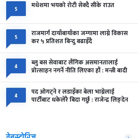
मधेशमा भयको रोटी सेक्दै सीके राउत
५
राजमार्ग दायाँबायाँका जग्गामा लाग्ने विकास
५
कर ५ प्रतिशत बिन्दु बढाइँदै
ब्लु बस सेवाबाट लैंगिक असमानतालाई
४
प्रोत्साहन नगर्ने नीति लिएका हौं : मन्त्री बादी
पद ओगट्ने र लडाइँका बेला भाग्नेलाई
४
पार्टीबाट धकेलेरै बिदा गर्छु : राजेन्द्र लिङ्देन
वेबस्टोरिज