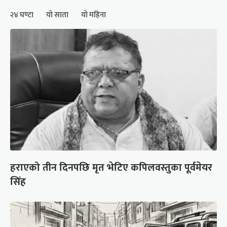
२४ घण्टा
यो साता
यो महिना
हराएको तीन दिनपछि मृत भेटिए कपिलवस्तुका पूर्वमेयर
सिंह