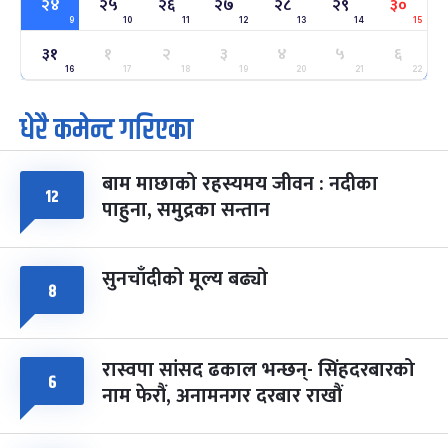
२४
२५
२६
२७
२८
२९
३०
9
10
11
12
13
14
15
ग्याल्पो ल्होसार
७ महिना बाँकी
२५
३१
१
२
३
४
५
६
-
फाल्गुन २५, २०८३
Mar 9, 2027
मंगल
16
17
18
19
20
21
22
धेरै कमेन्ट गरिएका
पूर्णिमा व्रत
७ महिना बाँकी
७
-
चैत्र ७, २०८३
Mar 21, 2027
आइत
बाम माछाको रहस्यमय जीवन : नदीका
फागुपूर्णिमा
७ महिना बाँकी
८
१२
पाहुना, समुद्रका सन्तान
-
चैत्र ८, २०८३
Mar 22, 2027
सोम
सुनचाँदीको मूल्य बढ्यो
८
रास्वपा सांसद ढकाल भन्छन्- सिंहदरबारको
६
नाम फेरौं, अनामनगर दरबार राखौं