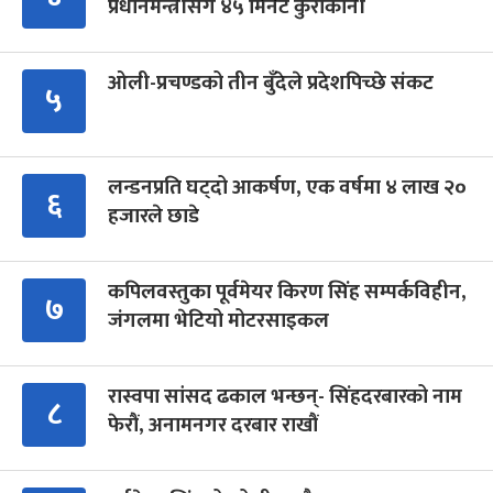
प्रधानमन्त्रीसँग ४५ मिनेट कुराकानी
ओली-प्रचण्डको तीन बुँदेले प्रदेशपिच्छे संकट
५
लन्डनप्रति घट्दो आकर्षण, एक वर्षमा ४ लाख २०
६
हजारले छाडे
कपिलवस्तुका पूर्वमेयर किरण सिंह सम्पर्कविहीन,
७
जंगलमा भेटियो मोटरसाइकल
रास्वपा सांसद ढकाल भन्छन्- सिंहदरबारको नाम
८
फेरौं, अनामनगर दरबार राखौं