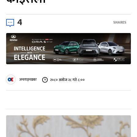
4
SHARES
अनलाइनखबर
२०८० असोज २८ गते ८:००