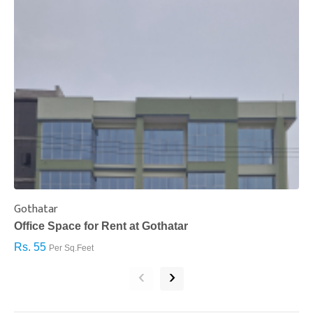
Gothatar
S
Office Space for Rent at Gothatar
H
Rs. 55
R
Per Sq.Feet
‹
›