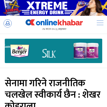
Skip
to
२४ साउन २०८३, आइतबार
content
सेनामा गरिने राजनीतिक
चलखेल स्वीकार्य छैन : शेखर
कोइराला