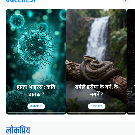
हान्ता भाइरस : कति
सर्पले डसेमा के गर्ने, के
घातक ?
नगर्ने ?
8
STORIES
6
STORIES
लोकप्रिय