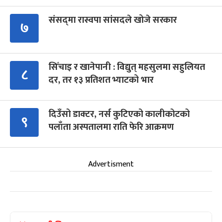
संसद्‍मा रास्वपा सांसदले खोजे सरकार
७
सिँचाइ र खानेपानी : विद्युत् महसुलमा सहुलियत
८
दर, तर १३ प्रतिशत भ्याटको भार
दिउँसो डाक्टर, नर्स कुटिएको कालीकोटको
९
पलाँता अस्पतालमा राति फेरि आक्रमण
Advertisment