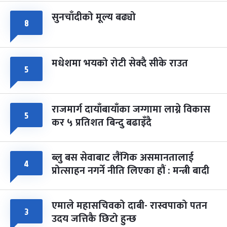
सुनचाँदीको मूल्य बढ्यो
८
मधेशमा भयको रोटी सेक्दै सीके राउत
५
राजमार्ग दायाँबायाँका जग्गामा लाग्ने विकास
५
कर ५ प्रतिशत बिन्दु बढाइँदै
ब्लु बस सेवाबाट लैंगिक असमानतालाई
४
प्रोत्साहन नगर्ने नीति लिएका हौं : मन्त्री बादी
एमाले महासचिवको दाबी- रास्वपाको पतन
३
उदय जत्तिकै छिटो हुन्छ