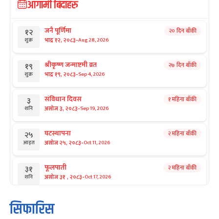
आगामी बिदाहरु
जनै पूर्णिमा
२० दिन बाँकी
१२
-
भाद्र १२, २०८३
Aug 28, 2026
शुक्र
श्रीकृष्ण जन्माष्टमी व्रत
२७ दिन बाँकी
१९
-
भाद्र १९, २०८३
Sep 4, 2026
शुक्र
संविधान दिवस
१ महिना बाँकी
३
-
असोज ३, २०८३
Sep 19, 2026
शनि
घटस्थापना
२ महिना बाँकी
२५
-
असोज २५, २०८३
Oct 11, 2026
आइत
फूलपाती
२ महिना बाँकी
३१
-
असोज ३१ , २०८३
Oct 17, 2026
शनि
कार्तिक सङ्क्रान्ति
२ महिना बाँकी
१
सिफारिस
-
कार्तिक १, २०८३
Oct 18, 2026
आइत