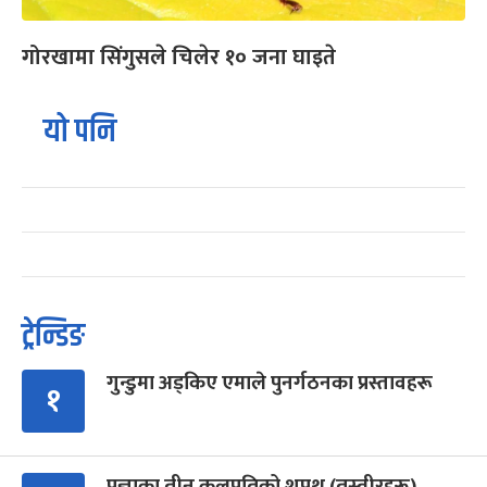
गोरखामा सिंगुसले चिलेर १० जना घाइते
यो पनि
ट्रेन्डिङ
गुन्डुमा अड्किए एमाले पुनर्गठनका प्रस्तावहरू
१
प्रज्ञाका तीन कुलपतिको शपथ (तस्वीरहरू)