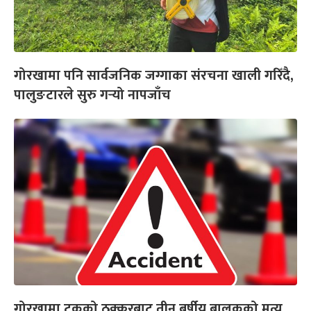
गोरखामा पनि सार्वजनिक जग्गाका संरचना खाली गरिँदै,
पालुङटारले सुरु गर्‍यो नापजाँच
गोरखामा ट्रकको ठक्करबाट तीन बर्षीय बालकको मृत्यु