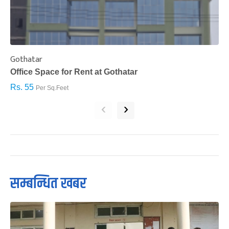
Gothatar
S
Office Space for Rent at Gothatar
H
Rs. 55
R
Per Sq.Feet
‹
›
सम्बन्धित खबर